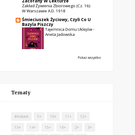
Zacofany W Lekturze
Zakład Żywienia Zbiorowego (cz. 16):
W Warszawie A.D. 1918
Śmieciuszek Życiowy, Czyli Co U
Bazyla Piszczy
Tajemnica Domu Uklejów -
Aneta Jadowska
Pokaż wszystko
Tematy
#instant
1+
10+
11+
12+
13+
14+
15+
16+
2+
3+