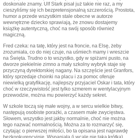
doskonale znamy. Ulf Stark pisał już takie nie raz, a my
cieszyliśmy się ich bezpretensjonalną szczerością. Prostota,
humor a przede wszystkim stale obecne w autorze
wewnętrzne dziecko sprawiają, że znowu dostajemy
książkę autentyczną, choć na swój sposób również
magiczną.
Fred czeka: na tatę, który jest na froncie, na Elsę, żeby
zrozumiała, co do niej czuje, na uśmiech mamy i wreszcie
na Święta. Trudno o to wszystko, gdy w spiżarni pusto, na
dworze piekielnie zimno a mały szkolny wybryk staje się
przyczyną dyrektorskiej nagany. Na szczęście jest Granfors,
który sprzedaje choinki na placu i za pomoc oferuje
niewielką gratyfikację, najlepszy przyjaciel Oskar i tata, który
choć w rzeczywistość jest tylko szmerem w wentylacyjnym
przewodzie,
można mu powierzyć każdy sekret.
W szkole toczą się małe wojny, a w sercu wielkie bitwy,
następują osobiste porażki, a czasem małe zwycięstwa.
Słowem, wszystko jest jakby normalnie, choć nie można
tego nazwać normalnością. Można za to rozmarzyć się,
czytając o pierwszej miłości, bo ta opisana jest naprawdę
bezkonkurencyjnie. Wspaniała (i wcale nie taka krótka)