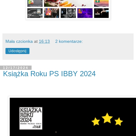
Mała czcionka
at
16:13
2 komentarze:
Udostępnij
12/17/2024
Książka Roku PS IBBY 2024