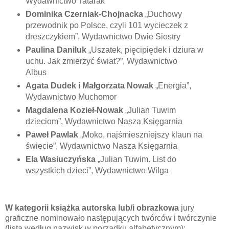
Wydawnictwo Tatarak
Dominika Czerniak-Chojnacka
„Duchowy
przewodnik po Polsce, czyli 101 wycieczek z
dreszczykiem”, Wydawnictwo Dwie Siostry
Paulina Daniluk
„Uszatek, pięcipiędek i dziura w
uchu. Jak zmierzyć świat?”, Wydawnictwo
Albus
Agata Dudek i Małgorzata Nowak
„Energia”,
Wydawnictwo Muchomor
Magdalena Kozieł-Nowak
„Julian Tuwim
dzieciom”, Wydawnictwo Nasza Księgarnia
Paweł Pawlak
„Moko, najśmieszniejszy klaun na
świecie”, Wydawnictwo Nasza Księgarnia
Ela Wasiuczyńska
„Julian Tuwim. List do
wszystkich dzieci”, Wydawnictwo Wilga
W
kategorii książka autorska lub/i obrazkowa
jury
graficzne nominowało następujących twórców i twórczynie
(lista według nazwisk w porządku alfabetycznym):