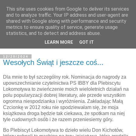
This site uses cookies from Google to deliver its services
and to analyze traffic. Your IP address and user-agent are
shared with Google along with performance and security
metrics to ensure quality of service, generate usage
statistics, and to detect and address abuse.
LEARN MORE
GOT IT
12/20/2024
Wesołych Świąt i jeszcze coś...
Dla mnie to był szczególny rok. Nominacja do nagrody za
upowszechnianie czytelnictwa PS IBBY dla Plebiscytu
Lokomotywa to zwieńczenie moich wieloletnich działań na
polu popularyzacji dobrej literatury, ale przede wszystkim
ogromna niespodzianka i wyróżnienia. Zakładając Małą
Czcionkę w 2012 roku nie spodziewałam się, że moja
książkowa droga będzie tak ciekawa, że spotkam na niej
tyle cudownych osób i że razem przeniesiemy góry.
Bo Plebiscyt Lokomotywa to dzieło wielu Don Kichotów,