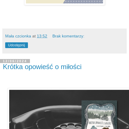
Mała czcionka
at
13:52
Brak komentarzy:
Udostępnij
12/06/2024
Krótka opowieść o miłości