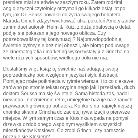
premierę miał zaledwie w zeszłym roku. Zatem rodzimi,
anglojęzyczni czytelnicy otrzymali go kilkadziesiąt lat po
tym, jak Dr. Seuss powołał do życia swojego bohatera.
Maruda Grinch zdążył wychować kilka pokoleń Amerykanów
zanim duet autorski Heim & Ruiz, z dużą dbałością o detal,
podjął się pokazania jego nowego oblicza. Czy
potrzebowaliśmy tej kontynuacji? Najprawdopodobniej
świetnie byśmy się bez niej obeszli, ale biorąc pod uwagę,
że kinematografia i marketing wykorzystały już Grincha na
wiele różnych sposobów, wielkiego bólu nie ma.
Dostaliśmy więc książkę świetnie naśladującą swoją
poprzedniczkę pod względem języka i stylu ilustracji.
Pomijając małe potknięcia w rytmie wiersza, i to co ciekawe
zarówno po stronie tekstu oryginalnego jak i przekładu, duch
doktora Seussa ma się świetnie. Sama historia zaś, nadal
niewinna i niezmiennie retro, umiejętnie bazuje na znanych
przywarach głównego bohatera. Konkurs na najpiękniejszą
choinkę skłania Grincha do zaciętej rywalizacji o pierwsze
miejsce. W tym samym czasie Ktosinka wpada na pomysł
drzewka ozdobionego wspólnym wysiłkiem wszystkich
mieszkańców Ktosiowa. Co zrobi Grinch i czy nareszcie
poczuje się Ktosiem?