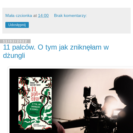
Mała czcionka
at
14:00
Brak komentarzy:
Udostępnij
11/02/2022
11 palców. O tym jak zniknęłam w
dżungli