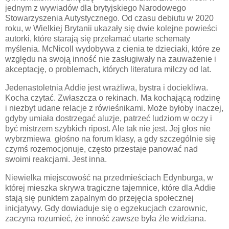
jednym z wywiadów dla brytyjskiego Narodowego
Stowarzyszenia Autystycznego. Od czasu debiutu w 2020
roku, w Wielkiej Brytanii ukazały się dwie kolejne powieści
autorki, które starają się przełamać utarte schematy
myślenia. McNicoll wydobywa z cienia te dzieciaki, które ze
względu na swoją inność nie zasługiwały na zauważenie i
akceptację, o problemach, których literatura milczy od lat.
Jedenastoletnia Addie jest wrażliwa, bystra i dociekliwa.
Kocha czytać. Zwłaszcza o rekinach. Ma kochającą rodzinę
i niezbyt udane relacje z rówieśnikami. Może byłoby inaczej,
gdyby umiała dostrzegać aluzje, patrzeć ludziom w oczy i
być mistrzem szybkich ripost. Ale tak nie jest. Jej głos nie
wybrzmiewa głośno na forum klasy, a gdy szczególnie się
czymś rozemocjonuje, często przestaje panować nad
swoimi reakcjami. Jest inna.
Niewielka miejscowość na przedmieściach Edynburga, w
której mieszka skrywa tragiczne tajemnice, które dla Addie
stają się punktem zapalnym do przejęcia społecznej
inicjatywy. Gdy dowiaduje się o egzekucjach czarownic,
zaczyna rozumieć, że inność zawsze była źle widziana.