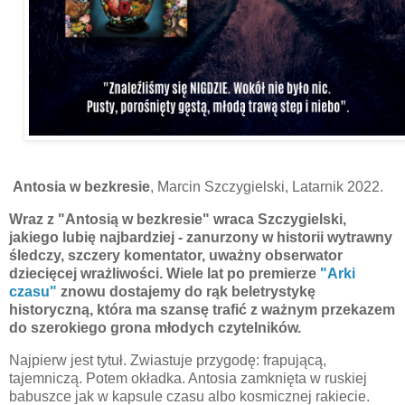
Antosia w bezkresie
, Marcin Szczygielski, Latarnik 2022.
Wraz z "Antosią w bezkresie" wraca Szczygielski,
jakiego lubię najbardziej - zanurzony w historii wytrawny
śledczy, szczery komentator, uważny obserwator
dziecięcej wrażliwości. Wiele lat po premierze
"Arki
czasu"
znowu dostajemy do rąk beletrystykę
historyczną, która ma szansę
trafić
z ważnym przekazem
do szerokiego grona młodych czytelników.
Najpierw jest tytuł. Zwiastuje przygodę: frapującą,
tajemniczą. Potem okładka. Antosia zamknięta w ruskiej
babuszce jak w kapsule czasu albo kosmicznej rakiecie.