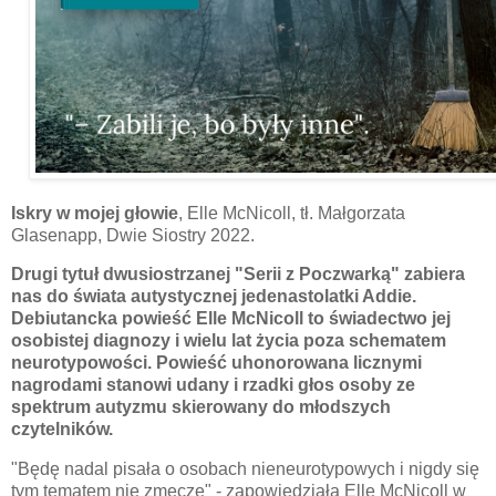
Iskry w mojej głowie
, Elle McNicoll, tł. Małgorzata
Glasenapp, Dwie Siostry 2022.
Drugi tytuł dwusiostrzanej "Serii z Poczwarką" zabiera
nas do świata autystycznej jedenastolatki Addie.
Debiutancka powieść Elle McNicoll to świadectwo jej
osobistej diagnozy i wielu lat życia poza schematem
neurotypowości. Powieść uhonorowana licznymi
nagrodami stanowi udany i rzadki głos osoby ze
spektrum autyzmu skierowany do młodszych
czytelników.
"Będę nadal pisała o osobach nieneurotypowych i nigdy się
tym tematem nie zmęczę" - zapowiedziała Elle McNicoll w