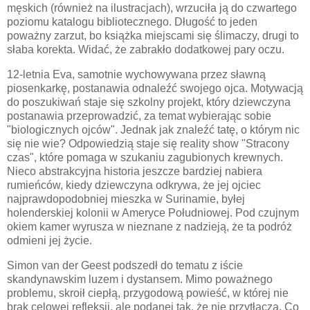
męskich (również na ilustracjach), wrzuciła ją do czwartego
poziomu katalogu bibliotecznego. Długość to jeden
poważny zarzut, bo książka miejscami się ślimaczy, drugi to
słaba korekta. Widać, że zabrakło dodatkowej pary oczu.
12-letnia Eva, samotnie wychowywana przez sławną
piosenkarkę, postanawia odnaleźć swojego ojca. Motywacją
do poszukiwań staje się szkolny projekt, który dziewczyna
postanawia przeprowadzić, za temat wybierając sobie
"biologicznych ojców". Jednak jak znaleźć tatę, o którym nic
się nie wie? Odpowiedzią staje się reality show "Stracony
czas", które pomaga w szukaniu zagubionych krewnych.
Nieco abstrakcyjna historia jeszcze bardziej nabiera
rumieńców, kiedy dziewczyna odkrywa, że jej ojciec
najprawdopodobniej mieszka w Surinamie, byłej
holenderskiej kolonii w Ameryce Południowej. Pod czujnym
okiem kamer wyrusza w nieznane z nadzieją, że ta podróż
odmieni jej życie.
Simon van der Geest podszedł do tematu z iście
skandynawskim luzem i dystansem. Mimo poważnego
problemu, skroił ciepłą, przygodową powieść, w której nie
brak celowej refleksji, ale podanej tak, że nie przytłacza. Co