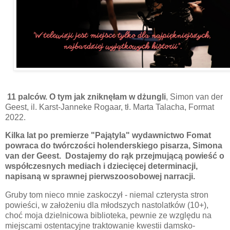
11 palców. O tym jak zniknęłam w dżungli
, Simon van der
Geest, il. Karst-Janneke Rogaar, tł. Marta Talacha, Format
2022.
Kilka lat po premierze "Pajątyla" wydawnictwo Fomat
powraca do twórczości holenderskiego pisarza, Simona
van der Geest. Dostajemy do rąk przejmującą powieść o
współczesnych mediach i dziecięcej determinacji,
napisaną w sprawnej pierwszoosobowej narracji.
Gruby tom nieco mnie zaskoczył - niemal czterysta stron
powieści, w założeniu dla młodszych nastolatków (10+),
choć moja dzielnicowa biblioteka, pewnie ze względu na
miejscami ostentacyjne traktowanie kwestii damsko-