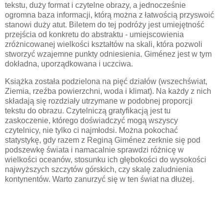
tekstu, duży format i czytelne obrazy, a jednocześnie
ogromna baza informacji, którą można z łatwością przyswoić
stanowi duży atut. Biletem do tej podróży jest umiejętność
przejścia od konkretu do abstraktu - umiejscowienia
zróżnicowanej wielkości kształtów na skali, która pozwoli
stworzyć wzajemne punkty odniesienia.
Giménez jest w tym
dokładna, uporządkowana i uczciwa.
Książka została podzielona na pięć działów (wszechświat,
Ziemia, rzeźba powierzchni, woda i klimat). Na każdy z nich
składają się rozdziały utrzymane w podobnej proporcji
tekstu do obrazu. Czytelniczą gratyfikacją jest tu
zaskoczenie, którego doświadczyć mogą wszyscy
czytelnicy, nie tylko ci najmłodsi. Można pokochać
statystykę, gdy razem z
Reginą
Giménez
zerknie się pod
podszewkę świata i namacalnie sprawdzi różnicę w
wielkości oceanów,
stosunku
ich głębokości do wysokości
najwyższych szczytów górskich, czy skalę zaludnienia
kontynentów. Warto zanurzyć się w ten świat na dłużej.