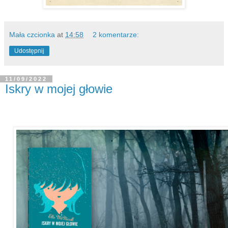
Mała czcionka
at
14:58
2 komentarze:
Udostępnij
11/09/2022
Iskry w mojej głowie