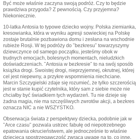
Być może właśnie zaczyna swoją podróż. Czy to będzie
prawdziwa przygoda? Z pewnością. Czy przyjemna?
Niekoniecznie.
10-latka Antosia to typowe dziecko wojny. Polska ziemianka,
kresowianka, która w wyniku agresji sowieckiej na Polskę
zostaje brutalnie pozbawiona domu i zesłana na wschodnie
rubieże Rosji. W tej podróży do "bezkresu" towarzyszymy
dziewczynce od samego początku, jesteśmy obok w
trudnych emocjach, bolesnych momentach, nieludzkich
doświadczeniach. "Antosia w bezkresie" to na swój sposób
książka drogi. Swoistej drogi, nieprzyjemnej, okrutnej, której
cel jest niepewny, a przykre wspomnienia niechciane.
Marcin Szczygielski zdaje się rozumieć, że tylko szczerością
jest w stanie kupić czytelnika, który sam z siebie może nie
chciałby być świadkiem tych wydarzeń. Tu nie dzieje się
żadna magia, nie ma szczęśliwych zwrotów akcji, a bezkres
oznacza NIC a nie WSZYSTKO.
Obserwacja świata z perspektywy dziecka, podobnie jak w
"Arce czasu" pozwala ustrzec fabułę od niepotrzebnego
epatowania okrucieństwem, ale jednocześnie to właśnie
dziecięca spostrzegawczość zwraca uwagę na to, co inne,