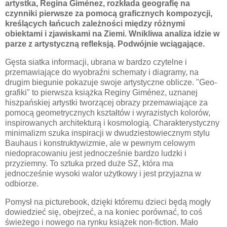
artystka, Regina
Giménez, rozkłada geografię na
czynniki pierwsze za pomocą graficznych kompozycji,
kreślących łańcuch zależności między różnymi
obiektami i zjawiskami na Ziemi. Wnikliwa analiza idzie w
parze z artystyczną refleksją. Podwójnie wciągające.
Gęsta siatka informacji, ubrana w bardzo czytelne i
przemawiające do wyobraźni sch
ematy i diagramy, na
drugim biegunie pokazuje swoje artystyczne oblicze. "Geo-
grafiki" to pierwsza książka Reginy
Giménez, uznanej
hiszpańskiej artystki tworzącej obrazy przemawiające za
pomocą geometrycznych kształtów i wyrazistych kolorów,
inspirowanych architekturą i kosmologią. Charakterystyczny
minimalizm szuka inspiracji w dwudziestowiecznym stylu
Bauhaus i konstruktywizmie, ale w pewnym celowym
niedopracowaniu jest jednocześnie bardzo ludzki i
przyziemny. To sztuka przed duże SZ, która ma
jednocześnie wysoki walor użytkowy i jest przyjazna w
odbiorze.
Pomysł na picturebook, dzięki któremu dzieci będą mogły
dowiedzieć się, obejrzeć, a na koniec porównać, to coś
świeżego i nowego na rynku książek non-fiction. Mało