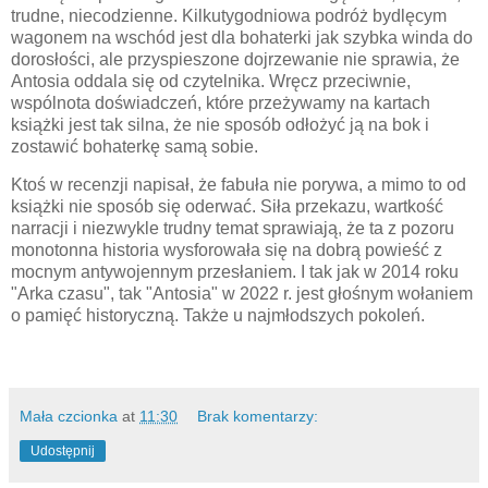
trudne, niecodzienne. Kilkutygodniowa podróż bydlęcym
wagonem na wschód jest dla bohaterki jak szybka winda do
dorosłości, ale przyspieszone dojrzewanie nie sprawia, że
Antosia oddala się od czytelnika. Wręcz przeciwnie,
wspólnota doświadczeń, które przeżywamy na kartach
książki jest tak silna, że nie sposób odłożyć ją na bok i
zostawić bohaterkę samą sobie.
Ktoś w recenzji napisał, że fabuła nie porywa, a mimo to od
książki nie sposób się oderwać. Siła przekazu, wartkość
narracji i niezwykle trudny temat sprawiają, że ta z pozoru
monotonna historia wysforowała się na dobrą powieść z
mocnym antywojennym przesłaniem. I tak jak w 2014 roku
"Arka czasu", tak "Antosia" w 2022 r. jest głośnym wołaniem
o pamięć historyczną. Także u najmłodszych pokoleń.
Mała czcionka
at
11:30
Brak komentarzy:
Udostępnij