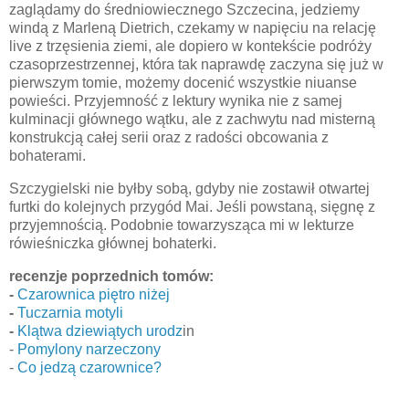
zaglądamy do średniowiecznego Szczecina, jedziemy
windą z Marleną Dietrich, czekamy w napięciu na relację
live z trzęsienia ziemi, ale dopiero w kontekście podróży
czasoprzestrzennej, która tak naprawdę zaczyna się już w
pierwszym tomie, możemy docenić wszystkie niuanse
powieści. Przyjemność z lektury wynika nie z samej
kulminacji głównego wątku, ale z zachwytu nad misterną
konstrukcją całej serii oraz z radości obcowania z
bohaterami.
Szczygielski nie byłby sobą, gdyby nie zostawił otwartej
furtki do kolejnych przygód Mai. Jeśli powstaną, sięgnę z
przyjemnością. Podobnie towarzysząca mi w lekturze
rówieśniczka głównej bohaterki.
recenzje poprzednich tomów:
-
Czarownica piętro niżej
-
Tuczarnia motyli
-
Klątwa dziewiątych urodz
in
-
Pomylony narzeczony
-
Co jedzą czarownice?