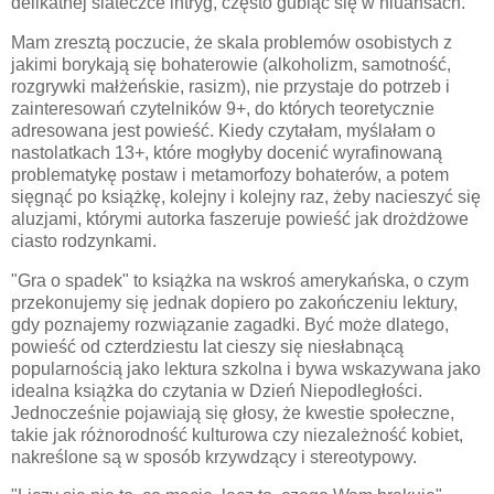
delikatnej siateczce intryg, często gubiąc się w niuansach.
Mam zresztą poczucie, że skala problemów osobistych z
jakimi borykają się bohaterowie (alkoholizm, samotność,
rozgrywki małżeńskie, rasizm), nie przystaje do potrzeb i
zainteresowań czytelników 9+, do których teoretycznie
adresowana jest powieść. Kiedy czytałam, myślałam o
nastolatkach 13+, które mogłyby docenić wyrafinowaną
problematykę postaw i metamorfozy bohaterów, a potem
sięgnąć po książkę, kolejny i kolejny raz, żeby nacieszyć się
aluzjami, którymi autorka faszeruje powieść jak drożdżowe
ciasto rodzynkami.
"Gra o spadek" to książka na wskroś amerykańska, o czym
przekonujemy się jednak dopiero po zakończeniu lektury,
gdy poznajemy rozwiązanie zagadki. Być może dlatego,
powieść od czterdziestu lat cieszy się niesłabnącą
popularnością jako lektura szkolna i bywa wskazywana jako
idealna książka do czytania w Dzień Niepodległości.
Jednocześnie pojawiają się głosy, że kwestie społeczne,
takie jak różnorodność kulturowa czy niezależność kobiet,
nakreślone są w sposób krzywdzący i stereotypowy.