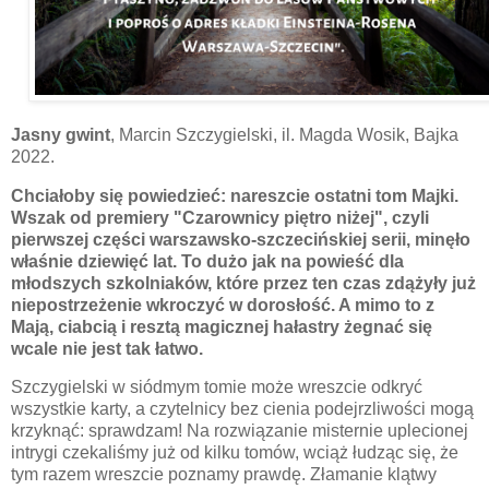
Jasny gwint
, Marcin Szczygielski, il. Magda Wosik, Bajka
2022.
Chciałoby się powiedzieć: nareszcie ostatni tom Majki.
Wszak od premiery "Czarownicy piętro niżej", czyli
pierwszej części warszawsko-szczecińskiej serii, minęło
właśnie dziewięć lat. To dużo jak na powieść dla
młodszych szkolniaków, które przez ten czas zdążyły już
niepostrzeżenie wkroczyć w dorosłość. A mimo to z
Mają, ciabcią i resztą magicznej hałastry żegnać się
wcale nie jest tak łatwo.
Szczygielski w siódmym tomie może wreszcie odkryć
wszystkie karty, a czytelnicy bez cienia podejrzliwości mogą
krzyknąć: sprawdzam! Na rozwiązanie misternie uplecionej
intrygi czekaliśmy już od kilku tomów, wciąż łudząc się, że
tym razem wreszcie poznamy prawdę. Złamanie klątwy