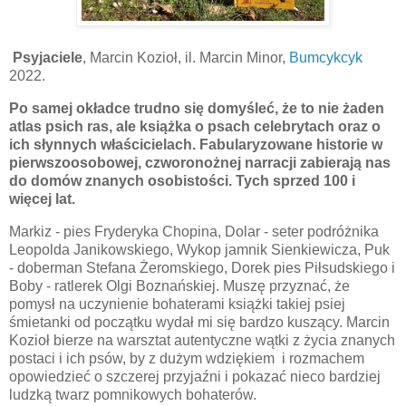
Psyjaciele
, Marcin Kozioł, il. Marcin Minor,
Bumcykcyk
2022.
Po samej okładce trudno się domyśleć, że to nie żaden
atlas psich ras, ale książka o psach celebrytach oraz o
ich słynnych właścicielach. Fabularyzowane historie w
pierwszoosobowej, czworonożnej narracji zabierają nas
do domów znanych osobistości. Tych sprzed 100 i
więcej lat.
Markiz - pies Fryderyka Chopina, Dolar - seter podróżnika
Leopolda Janikowskiego, Wykop jamnik Sienkiewicza, Puk
- doberman Stefana Żeromskiego, Dorek pies Piłsudskiego i
Boby - ratlerek Olgi Boznańskiej. Muszę przyznać, że
pomysł na uczynienie bohaterami książki takiej psiej
śmietanki od początku wydał mi się bardzo kuszący. Marcin
Kozioł bierze na warsztat autentyczne wątki z życia znanych
postaci i ich psów, by z dużym wdziękiem i rozmachem
opowiedzieć o szczerej przyjaźni i pokazać nieco bardziej
ludzką twarz pomnikowych bohaterów.