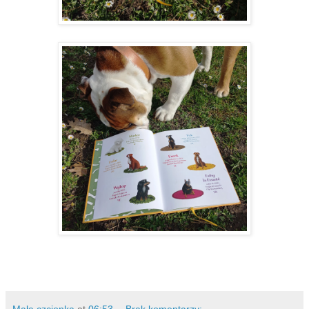
Mała czcionka
at
06:53
Brak komentarzy: