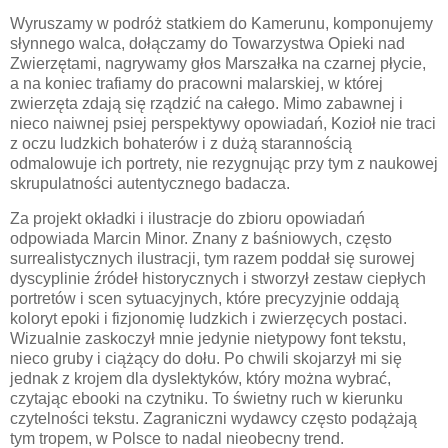
Wyruszamy w podróż statkiem do Kamerunu, komponujemy
słynnego walca, dołączamy do Towarzystwa Opieki nad
Zwierzętami, nagrywamy głos Marszałka na czarnej płycie,
a na koniec trafiamy do pracowni malarskiej, w której
zwierzęta zdają się rządzić na całego. Mimo zabawnej i
nieco naiwnej psiej perspektywy opowiadań, Kozioł nie traci
z oczu ludzkich bohaterów i z dużą starannością
odmalowuje ich portrety, nie rezygnując przy tym z naukowej
skrupulatności autentycznego badacza.
Za projekt okładki i ilustracje do zbioru opowiadań
odpowiada Marcin Minor. Znany z baśniowych, często
surrealistycznych ilustracji, tym razem poddał się surowej
dyscyplinie źródeł historycznych i stworzył zestaw ciepłych
portretów i scen sytuacyjnych, które precyzyjnie oddają
koloryt epoki i fizjonomię ludzkich i zwierzęcych postaci.
Wizualnie zaskoczył mnie jedynie nietypowy font tekstu,
nieco gruby i ciążący do dołu. Po chwili skojarzył mi się
jednak z krojem dla dyslektyków, który można wybrać,
czytając ebooki na czytniku. To świetny ruch w kierunku
czytelności tekstu. Zagraniczni wydawcy często podążają
tym tropem, w Polsce to nadal nieobecny trend.