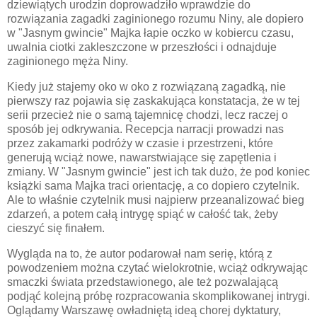
dziewiątych urodzin doprowadziło wprawdzie do
rozwiązania zagadki zaginionego rozumu Niny, ale dopiero
w "Jasnym gwincie" Majka łapie oczko w kobiercu czasu,
uwalnia ciotki zakleszczone w przeszłości i odnajduje
zaginionego męża Niny.
Kiedy już stajemy oko w oko z rozwiązaną zagadką, nie
pierwszy raz pojawia się zaskakująca konstatacja, że w tej
serii przecież nie o samą tajemnicę chodzi, lecz raczej o
sposób jej odkrywania. Recepcja narracji prowadzi nas
przez zakamarki podróży w czasie i przestrzeni, które
generują wciąż nowe, nawarstwiające się zapętlenia i
zmiany. W "Jasnym gwincie" jest ich tak dużo, że pod koniec
książki sama Majka traci orientację, a co dopiero czytelnik.
Ale to właśnie czytelnik musi najpierw przeanalizować bieg
zdarzeń, a potem całą intrygę spiąć w całość tak, żeby
cieszyć się finałem.
Wygląda na to, że autor podarował nam serię, którą z
powodzeniem można czytać wielokrotnie, wciąż odkrywając
smaczki świata przedstawionego, ale też pozwalającą
podjąć kolejną próbę rozpracowania skomplikowanej intrygi.
Oglądamy Warszawę owładniętą ideą chorej dyktatury,