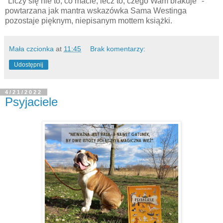
"Liczy się nie to, co macie, lecz to, czego Wam brakuje" -
powtarzana jak mantra wskazówka Sama Westinga
pozostaje pięknym, niepisanym mottem książki.
Mała czcionka
at
11:45
Brak komentarzy:
Udostępnij
4/21/2022
Psyjaciele