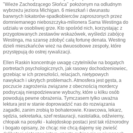
"Wieże Zachodzącego Słońca" położonym na odludnym
wybrzeżu jeziora Michigan. 6 mieszkań i dwunastu
barwnych lokatorów-spadkobierców zaproszonych przez
domniemanego nieboszczyka-milionera Sama Westinga do
udziału w osobliwej grze. Kto spośród nich, korzystając z
przygotowanych zestawów wskazówek, wyśledzi zabójcę
Westinga, ma szansę zdobyć całą fortunę denata. Westing
dzieli mieszkańców wież na dwuosobowe zespoły, które
przystępują do ostrej rywalizacji.
Ellen Raskin koncentruje uwagę czytelników na bogatych
portretach psychologicznych, jak rasowy dochodzeniowiec,
grzebiąc w ich przeszłości, relacjach, nietypowych
nawykach i ukrytych problemach. Atmosfera jest gęsta, a
poczucie zagrożenia związane z obecnością mordercy
podsycają niespodziewane wybuchy, które u kilku osób
powodują pewne obrażenia. Tymczasem tylko uważna
lektura jest w stanie doprowadzić nas do rozwiązania
zagadki, zanim zrobią to bohaterowie. Krawcowa, lekarz,
sędzia, sekretarka, szef restauracji, nastolatka, odźwierny,
chłopak na posyłki - kalejdoskop postaci jest tak różnorodny
i bogato opisany, że chcąc nie chcą dajemy się zwieść