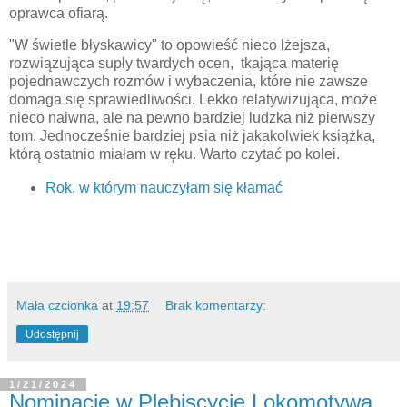
oprawca ofiarą.
"W świetle błyskawicy" to opowieść nieco lżejsza,
rozwiązująca supły twardych ocen, tkająca materię
pojednawczych rozmów i wybaczenia, które nie zawsze
domaga się sprawiedliwości. Lekko relatywizująca, może
nieco naiwna, ale na pewno bardziej ludzka niż pierwszy
tom. Jednocześnie bardziej psia niż jakakolwiek książka,
którą ostatnio miałam w ręku. Warto czytać po kolei.
Rok, w którym nauczyłam się kłamać
Mała czcionka
at
19:57
Brak komentarzy:
Udostępnij
1/21/2024
Nominacje w Plebiscycie Lokomotywa