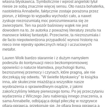
własna błyskawica. Symbolicznie i wprost angielski tytuł
niesie ze sobą znacznie więcej sensu. Oto nasza bohaterka,
nastoletnia Annabelle, faktycznie zostaje porażona przez
piorun, z którego to wypadku wychodzi cało, a nawet
zyskuje niezrozumiałą moc porozumiewania się ze
zwierzętami. Ten na pozór baśniowy wątek nie jest
dowodem na to, że autorka z poważnej literatury zeszła na
manowce lekkiej fantastyki. Przeciwnie, ta niezrozumiała i
de facto niepotwierdzona przypadłość wynosi historię na
nieco inne rejestry społecznych relacji i uczuciowych
metafor.
Lauren Wolk bardzo starannie i z dużym namysłem
podeszła do kontynuacji nieco bezkompromisowej
opowieści o naturze kłamstwa, psychologii tłumu,
bezrozumnej przemocy i czynach, które pragną, ale nie
doczekają się odwetu. "W świetle błyskawicy" to książka
inna, ale skutecznie miażdżąca wszystkie nasze
wyobrażenia o sprawiedliwym osądzie, z jakimi
zakończyliśmy lekturę pierwszego tomu. Po jej przeczytaniu
wydarzenia z Wilczego Jaru nabierają innego znaczenia, a
sama Annabelle, odbijająca dotąd piłeczkę w rozgrywce
ofiara-oprawca, przekonuje się, że ofiara bywa oprawcą a