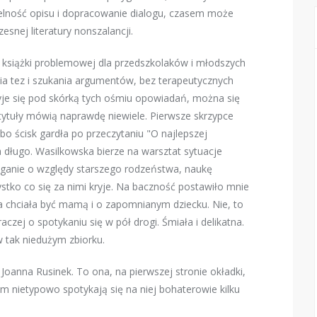
elność opisu i dopracowanie dialogu, czasem może
snej literatury nonszalancji.
dę książki problemowej dla przedszkolaków i młodszych
ia tez i szukania argumentów, bez terapeutycznych
yje się pod skórką tych ośmiu opowiadań, można się
tytuły mówią naprawdę niewiele. Pierwsze skrzypce
bo ścisk gardła po przeczytaniu "O najlepszej
 długo. Wasilkowska bierze na warsztat sytuacje
eganie o względy starszego rodzeństwa, naukę
stko co się za nimi kryje. Na baczność postawiło mnie
 chciała być mamą i o zapomnianym dziecku. Nie, to
czej o spotykaniu się w pół drogi. Śmiała i delikatna.
 tak niedużym zbiorku.
a Joanna Rusinek. To ona, na pierwszej stronie okładki,
m nietypowo spotykają się na niej bohaterowie kilku