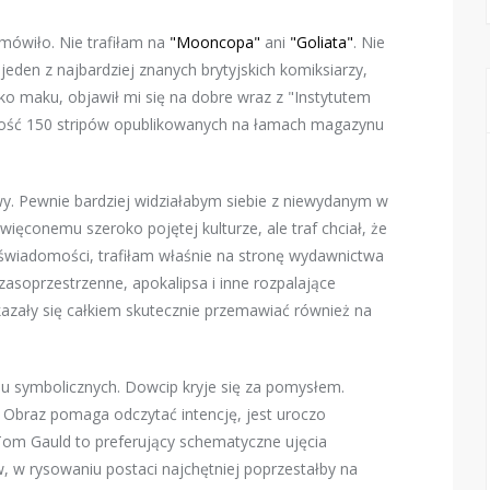
mówiło. Nie trafiłam na
"Mooncopa"
ani
"Goliata"
. Nie
eden z najbardziej znanych brytyjskich komiksiarzy,
nko maku, objawił mi się na dobre wraz z "Instytutem
łość 150 stripów opublikowanych na łamach magazynu
y. Pewnie bardziej widziałabym siebie z niewydanym w
więconemu szeroko pojętej kulturze, ale traf chciał, że
odświadomości, trafiłam właśnie na stronę wydawnictwa
zasoprzestrzenne, apokalipsa i inne rozpalające
 okazały się całkiem skutecznie przemawiać również na
oju symbolicznych. Dowcip kryje się za pomysłem.
 Obraz pomaga odczytać intencję, jest uroczo
 Tom Gauld to preferujący schematyczne ujęcia
, w rysowaniu postaci najchętniej poprzestałby na