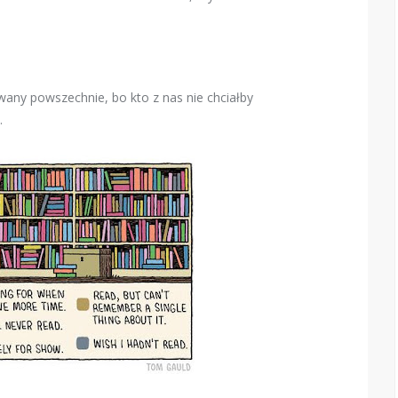
owany powszechnie, bo kto z nas nie chciałby
.