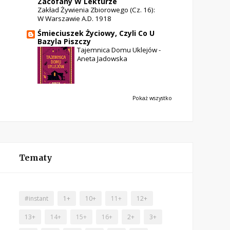
Zacofany W Lekturze
Zakład Żywienia Zbiorowego (cz. 16):
W Warszawie A.D. 1918
Śmieciuszek Życiowy, Czyli Co U
Bazyla Piszczy
Tajemnica Domu Uklejów -
Aneta Jadowska
Pokaż wszystko
Tematy
#instant
1+
10+
11+
12+
13+
14+
15+
16+
2+
3+