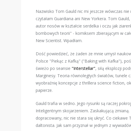
Nazwisko Tom Gauld nic mi jeszcze wówczas nie 
czytałam Guardiana ani New Yorkera. Tom Gauld, j
autor nosów w kształcie serdelka i oczu jak ziare
bombowych teorii" - komiksem zbierającym w ca
New Scientist. Wpadłam.
Dość powiedzieć, że żaden ze mnie umysł naukow
Polsce "Piekąc z Kafką" ("Baking with Kafka"), poś
świeżo po seansie
"Interstellar"
, siłą eksplozji p
Marginesy. Teoria równoległych światów, tunele c
wyobraźnię koncepcje z thrillera science fiction,
papierze.
Gauld trafia w sedno. Jego rysunki są raczej pokr
Inteligentnym skojarzeniem. Zaskakującą zmianą.
dopracowany, nic nie stara się ukryć. Co ciekawe
daltonista. Jak sam przyznał w jednym z wywiadów