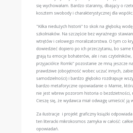
się wychowałam. Bardzo staranny, dbający o rzet
kosztem swobody i charakterystycznej dla współcze
"Kilka niedużych historii" to skok na głęboką wo
szkolniaków. Na szczęście bez wyraźnego stawian
wtrętów i celowego moralizatorstwa. O tym co kr
dowiedzieć dopiero po ich przeczytaniu, bo same 
grają tu emocje bohaterów, ale i nas czytelników, 
przyjaciółce Romki" pozostanie ze mną jeszcze na
prawdziwe (obojętność wobec uczuć innych, zabi
samodzielności) i bardzo głęboko rozdrapuje wszy
bardzo metaforyczne opowiadanie o Mamie, która
nie jest wbrew pozorom historia o bezdzietności, ra
Cieszę się, że wydawca miał odwagę umieścić ją w
Za ilustracje i projekt graficzny książki odpowiad
ten literacki mikrokosmos zamyka w całość: całkie
opowiadań.