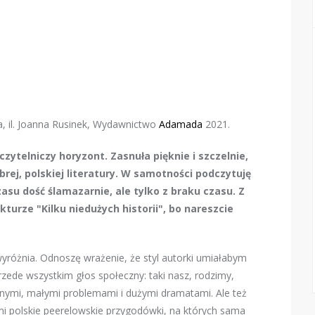
a, il. Joanna Rusinek, Wydawnictwo
Adamada
2021.
ytelniczy horyzont. Zasnuła pięknie i szczelnie,
brej, polskiej literatury. W samotności podczytuję
asu dość ślamazarnie, ale tylko z braku czasu. Z
turze "Kilku niedużych historii", bo nareszcie
wyróżnia. Odnoszę wrażenie, że styl autorki umiałabym
rzede wszystkim głos społeczny: taki nasz, rodzimy,
nnymi, małymi problemami i dużymi dramatami. Ale też
mi polskie peerelowskie przygodówki, na których sama