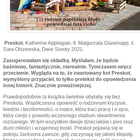
Preskot
, Katherine Applegate, tł. Małgorzata Glasenapp, il.
Sara Olszewska, Dwie Siostry 2021.
Zasugerowałam się okładką. Myślałam, że będzie
baśniowo, fantastycznie, nierealnie. Tymczasem wręcz
przeciwnie. Wygląda na to, że zwariowany kot Preskot,
wymyślony przyjaciel, to tylko pretekst do opowiedzenia
innej historii. Znacznie poważniejszej.
Prawdopodobnie ta książka świetnie obyłaby się bez
Preskota. Współczesna opowieść o rodzinnym kryzysie,
biedzie i bezdomności, o matce, która traci pracę i o ojcu,
który cierpi z powodu wczesnego stadium stwardnienia
rozsianego. W tym wszystkim dwoje dzieciaków i pies oraz
dużo miłości i wzajemnej troski. Preskot pojawia się w
pokoju Jacksona zawsze, gdy zaczynają się jakieś kłopoty.