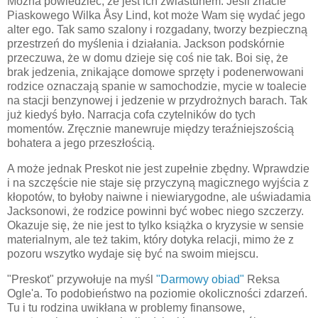
Można powiedzieć, że jest ich zwiastunem. Jeśli znacie
Piaskowego Wilka Åsy Lind, kot może Wam się wydać jego
alter ego. Tak samo szalony i rozgadany, tworzy bezpieczną
przestrzeń do myślenia i działania. Jackson podskórnie
przeczuwa, że w domu dzieje się coś nie tak. Boi się, że
brak jedzenia, znikające domowe sprzęty i podenerwowani
rodzice oznaczają spanie w samochodzie, mycie w toalecie
na stacji benzynowej i jedzenie w przydrożnych barach. Tak
już kiedyś było. Narracja cofa czytelników do tych
momentów. Zręcznie manewruje między teraźniejszością
bohatera a jego przeszłością.
A może jednak Preskot nie jest zupełnie zbędny. Wprawdzie
i na szczęście nie staje się przyczyną magicznego wyjścia z
kłopotów, to byłoby naiwne i niewiarygodne, ale uświadamia
Jacksonowi, że rodzice powinni być wobec niego szczerzy.
Okazuje się, że nie jest to tylko książka o kryzysie w sensie
materialnym, ale też takim, który dotyka relacji, mimo że z
pozoru wszytko wydaje się być na swoim miejscu.
"Preskot" przywołuje na myśl
"Darmowy obiad"
Reksa
Ogle'a. To podobieństwo na poziomie okoliczności zdarzeń.
Tu i tu rodzina uwikłana w problemy finansowe,