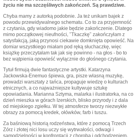
życiu nie ma szczęśliwych zakończeń. Są prawdziwe.
Chyba mamy z autorką podobnie. Ja też unikam bajek z
powodu przewidywalnego schematu. Co to za przyjemność
z czytania, gdy wiadomo jakie będzie zakończenie. Dlatego
mimo początkowej nieufności, "Tkaczkę" zakończyłam z
satysfakcją, jaką przynosi ciekawie domknięta opowieść. Na
domiar wszystkiego miałam pod ręką słuchaczkę, więc
książkę przeczytałam tak jak się powinno - na głos - bo to
bez wątpienia opowieść wyłącznie do głośnego czytania.
Tytuł firmują dwie fantastyczne artystki. Katarzyna
Jackowska-Enemuo śpiewa, gra, pisze własną muzykę,
prowadzi warsztaty z tańca, propaguje wiedzę o kulturach
etnicznych, a co najważniejsze kultywuje sztukę
opowiadania. Marianna Sztyma, malarka i ilustratorka, na co
dzień mieszka w górach Izerskich, blisko przyrody i z dala
od miejskiego zgiełku. W tej atmosferze tworzy niezwykłe
obrazy za pomocą kredek, ołówków, farb i tuszu.
Za baśniową historią rodzeństwa, które z pomocą Trzech
Zórz i złotej nici losu uczy się wytrwałości, odwagi i
samodzielności w konfrontacji z chorobą i odchodzeniem,