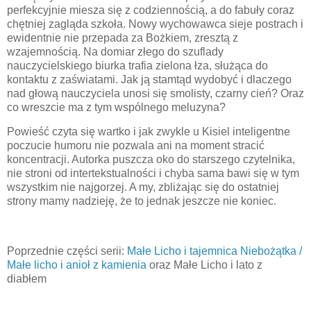
perfekcyjnie miesza się z codziennością, a do fabuły coraz
chętniej zagląda szkoła. Nowy wychowawca sieje postrach i
ewidentnie nie przepada za Bożkiem, zresztą z
wzajemnością. Na domiar złego do szuflady
nauczycielskiego biurka trafia zielona łza, służąca do
kontaktu z zaświatami. Jak ją stamtąd wydobyć i dlaczego
nad głową nauczyciela unosi się smolisty, czarny cień? Oraz
co wreszcie ma z tym wspólnego meluzyna?
Powieść czyta się wartko i jak zwykle u Kisiel inteligentne
poczucie humoru nie pozwala ani na moment stracić
koncentracji. Autorka puszcza oko do starszego czytelnika,
nie stroni od intertekstualności i chyba sama bawi się w tym
wszystkim nie najgorzej. A my, zbliżając się do ostatniej
strony mamy nadzieję, że to jednak jeszcze nie koniec.
Poprzednie części serii:
Małe Licho i tajemnica Niebożątka /
Małe licho i anioł z kamienia
oraz Małe Licho i lato z
diabłem