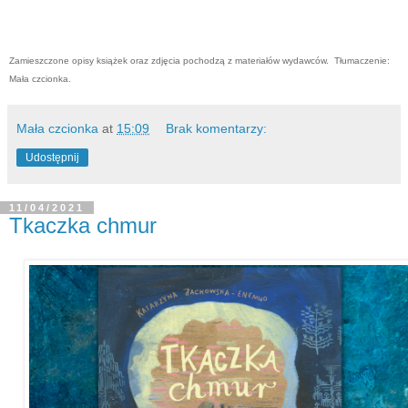
Zamieszczone opisy książek oraz zdjęcia pochodzą z materiałów wydawców.
Tłumaczenie:
Mała czcionka.
Mała czcionka
at
15:09
Brak komentarzy:
Udostępnij
11/04/2021
Tkaczka chmur