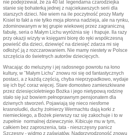
nie podejrzewał, że za 40 lat
legendarna czarodziejka
stanie się bohaterką jednej z najciekawszych serii dla
starszych dzieci. Nie wiem na ile poczytność prozy Marty
Kisiel to fakt a nie tylko moja płonna nadzieja, ale na rynku,
zdominowanym w tej grupie wiekowej przez zagraniczną
fabułę, seria o Małym Lichu wyróżnia się i frapuje. Ila razy
przy okazji wizyty w księgarni biorę do ręki współczesną
powieść dla dzieci, dziewięć na dziesięć zdarza mi się
odłożyć ją z rozczarowaniem. Nie mamy niestety w Polsce
szczęścia do świetnych autorów dziecięcych.
Wracając do meluzyny i jej radosnego powrotu na łono
kultury, w "Małym Lichu" znowu roi się od fantastycznych
postaci, a z każdą częścią, chyba nieprzypadkowo, wydaje
się ich być coraz więcej. Stare domostwo zamieszkiwane
przez dziesięcioletniego Bożka i jego nietypową rodzinę
stało się już bowiem pełnoprawnym pensjonatem dla
dziwnych stworzeń. Pojawiają się nieco niesforne
krasnoludki, duchy żołnierzy Wermachtu dają korki z
niemieckiego, a Bożek pierwszy raz się zakochuje i to w
zupełnie normalnej dziewczynie. Kibicuje mu w tym,
całkiem bez zaproszenia, tata - nieszczęsny panicz
Szczęsny - widmo z zaświatów. Nadprzyrodzoność znowu