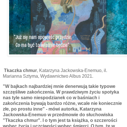
Tkaczka chmur
, Katarzyna Jackowska-Enemuo, il.
Marianna Sztyma, Wydawnictwo Albus 2021.
"W bajkach najbardziej mnie denerwują takie typowe
szczęśliwe zakończenia. W prawdziwym życiu spotyka
nas tyle samo niespodzianek co w baśniach i
zakończenia bywają bardzo różne, wcale nie koniecznie
złe, po prostu inne" - mówi autorka, Katarzyna
Jackowska-Enemuo w przedmowie do słuchowiska
"Tkaczka chmur". I o tym jest ta książka, o szczerości
wobec życia i uczciwości wobec śmierci. O tym, że w