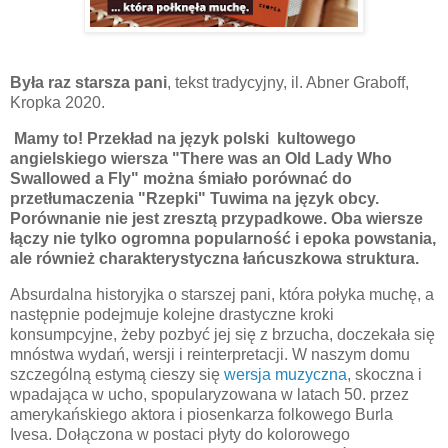
Była raz starsza pani
, tekst tradycyjny, il. Abner Graboff,
Kropka 2020.
Mamy to! Przekład na język polski kultowego
angielskiego wiersza "There was an Old Lady Who
Swallowed a Fly" można śmiało porównać do
przetłumaczenia "Rzepki" Tuwima na język obcy.
Porównanie nie jest zresztą przypadkowe. Oba wiersze
łączy nie tylko ogromna popularność i epoka powstania,
ale również charakterystyczna łańcuszkowa struktura.
Absurdalna historyjka o starszej pani, która połyka muchę, a
następnie podejmuje kolejne drastyczne kroki
konsumpcyjne, żeby pozbyć jej się z brzucha, doczekała się
mnóstwa wydań, wersji i reinterpretacji. W naszym domu
szczególną estymą cieszy się
wersja muzyczna
, skoczna i
wpadająca w ucho, spopularyzowana w latach 50. przez
amerykańskiego aktora i piosenkarza folkowego Burla
Ivesa. Dołączona w postaci płyty do kolorowego