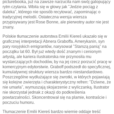
picturebooka, już na zawsze narzuciła nam swój galopujący
rytm czytania. Wbiła się w głowy jak "Jedzie pociąg z
daleka", którego nie sposób recytować, zapominając o
tradycyjnej melodii. Ostateczna wersja wiersza
przypisywany jest Rose Bonne, ale pierwotny autor nie jest
znany.
Polskie tłumaczenie autorstwa Emilii Kiereś ukazało się w
graficznej interpretacji Abnera Graboffa. Amerykanin, syn
pary rosyjskich emigrantów, narysował "Starszą panią" na
początku lat 60. Był już wtedy dość znanym i cenionym
artystą, ale kariera ilustratorska nie przynosiła mu
wystarczających dochodów, by na jej rzecz porzucić pracę w
komercyjnym edytorstwie. Graboff podszedł do specyficznej,
kumulatywnej struktury wiersza bardzo niestandardowo.
Poszczególne wydłużające się zwrotki, w których pojawiają
się kolejne zwierzęta i charakterystyczny refren: "Dziwne, że
nie umarła", wymuszają skojarzenie z wyliczanką. Ilustrator
nie skorzystał jednak z okazji do podkreślenia
powtarzalności. Skoncentrował się na plamie, kontraście i
poczuciu humoru.
Tłumaczenie Emilii Kiereś bardzo wiernie oddaje treść