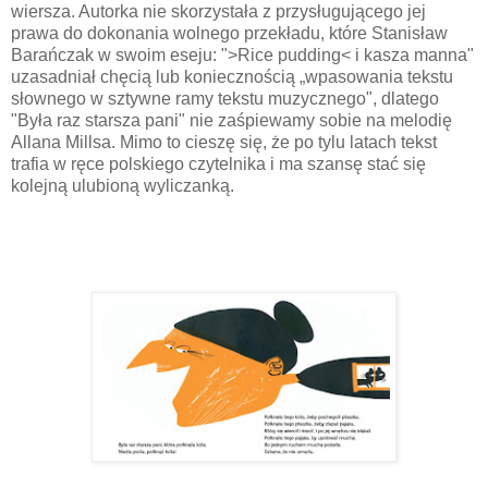
wiersza. Autorka nie skorzystała z przysługującego jej
prawa do dokonania wolnego przekładu, które Stanisław
Barańczak w swoim eseju: ">Rice pudding< i kasza manna"
uzasadniał chęcią lub koniecznością „wpaso­wania tekstu
słownego w sztywne ramy tekstu muzycznego", dlatego
"Była raz starsza pani" nie zaśpiewamy sobie na melodię
Allana Millsa. Mimo to cieszę się, że po tylu latach tekst
trafia w ręce polskiego czytelnika i ma szansę stać się
kolejną ulubioną wyliczanką.