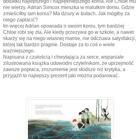
dodatku najlepszego i najpiękniejszego konia. Ale Chloe mu
nie wierzy. Adrian Simcox mieszka w malutkim domu. Gdzie
zmieściłby tam konia? Ma dziury w butach. Jak mógłby za
niego zapłacić?
Im więcej Adrian opowiada o swoim koniu, tym bardziej
Chloe robi się zła. Ale kiedy przezywa go w szkole, a nawet
skarży się na niego własnej mamie, nie odczuwa satysfakcji,
której tak bardzo pragnie. Dostaje za to coś o wiele
ważniejszego.
Napisana z czułością i chwytająca za serce, wspaniale
zilustrowana książka udowodni czytelnikom, że uprzejmość
zawsze popłaca, zrozumienie jest słodsze niż krytyka, a
przyjaźń to najlepszy prezent jaki można podarować.