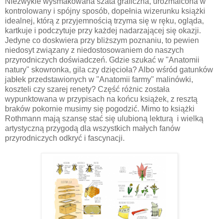
Niezwykle wysmakowana szata graficzna, urozmaicona w
kontrolowany i spójny sposób, dopełnia wizerunku książki
idealnej, którą z przyjemnością trzyma się w ręku, ogląda,
kartkuje i podczytuje przy każdej nadarzającej się okazji.
Jedyne co doskwiera przy bliższym poznaniu, to pewien
niedosyt związany z niedostosowaniem do naszych
przyrodniczych doświadczeń. Gdzie szukać w "Anatomii
natury" skowronka, gila czy dzięcioła? Albo wśród gatunków
jabłek przedstawionych w "Anatomii farmy" malinówki,
koszteli czy szarej renety? Część różnic została
wypunktowana w przypisach na końcu książek, z resztą
braków pokornie musimy się pogodzić. Mimo to książki
Rothmann mają szansę stać się ulubioną lekturą i wielką
artystyczną przygodą dla wszystkich małych fanów
przyrodniczych odkryć i fascynacji.