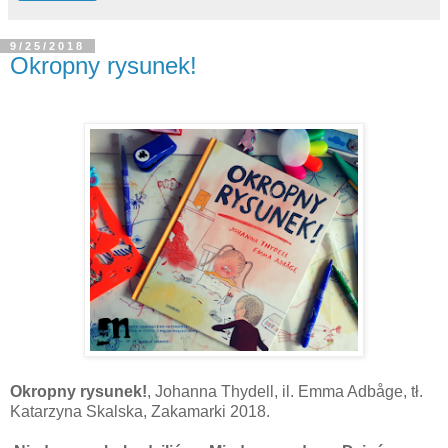
9/25/2018
Okropny rysunek!
Okropny rysunek!
, Johanna Thydell, il. Emma Adbåge, tł.
Katarzyna Skalska, Zakamarki 2018.