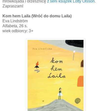
mrówkojada i orzesznicę
z serii książek Lotty Olsson
.
Zapraszam!
Kom hem Laila (Wróć do domu Laila)
Eva Lindström
Alfabeta, 26 s.
wiek odbiorcy: 3+