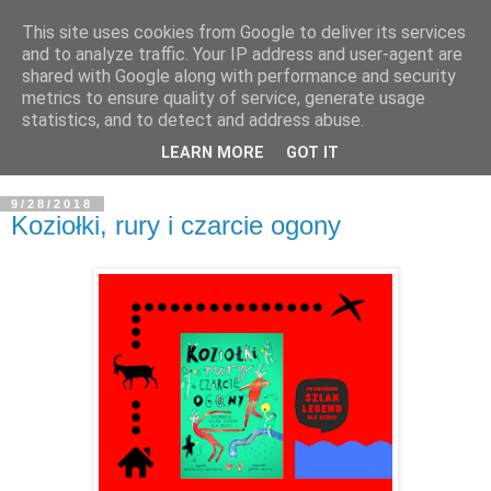
This site uses cookies from Google to deliver its services
and to analyze traffic. Your IP address and user-agent are
shared with Google along with performance and security
metrics to ensure quality of service, generate usage
statistics, and to detect and address abuse.
LEARN MORE
GOT IT
9/28/2018
Koziołki, rury i czarcie ogony