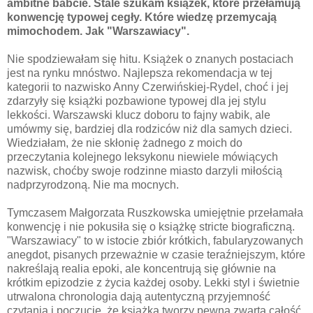
ambitne babcie. Stale szukam książek, które przełamują
konwencję typowej cegły. Które wiedzę przemycają
mimochodem. Jak "Warszawiacy".
Nie spodziewałam się hitu. Książek o znanych postaciach
jest na rynku mnóstwo. Najlepsza rekomendacja w tej
kategorii to nazwisko Anny Czerwińskiej-Rydel, choć i jej
zdarzyły się książki pozbawione typowej dla jej stylu
lekkości. Warszawski klucz doboru to fajny wabik, ale
umówmy się, bardziej dla rodziców niż dla samych dzieci.
Wiedziałam, że nie skłonię żadnego z moich do
przeczytania kolejnego leksykonu niewiele mówiących
nazwisk, choćby swoje rodzinne miasto darzyli miłością
nadprzyrodzoną. Nie ma mocnych.
Tymczasem Małgorzata Ruszkowska umiejętnie przełamała
konwencję i nie pokusiła się o książkę stricte biograficzną.
"Warszawiacy" to w istocie zbiór krótkich, fabularyzowanych
anegdot, pisanych przeważnie w czasie teraźniejszym, które
nakreślają realia epoki, ale koncentrują się głównie na
krótkim epizodzie z życia każdej osoby. Lekki styl i świetnie
utrwalona chronologia dają autentyczną przyjemność
czytania i poczucie, że książka tworzy pewną zwartą całość,