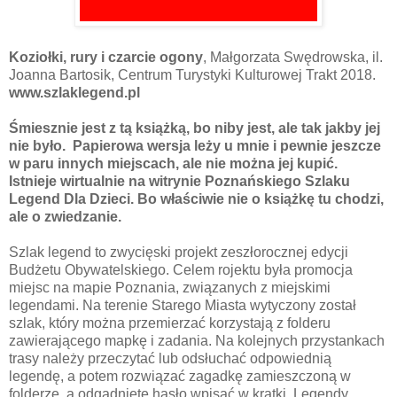
Koziołki, rury i czarcie ogony
, Małgorzata Swędrowska, il.
Joanna Bartosik, Centrum Turystyki Kulturowej Trakt 2018.
www.szlaklegend.pl
Śmiesznie jest z tą książką, bo niby jest, ale tak jakby jej
nie było. Papierowa wersja leży u mnie i pewnie jeszcze
w paru innych miejscach, ale nie można jej kupić.
Istnieje wirtualnie na witrynie Poznańskiego Szlaku
Legend Dla Dzieci. Bo właściwie nie o książkę tu chodzi,
ale o zwiedzanie.
Szlak legend to zwycięski projekt zeszłorocznej edycji
Budżetu Obywatelskiego. Celem rojektu była promocja
miejsc na mapie Poznania, związanych z miejskimi
legendami. Na terenie Starego Miasta wytyczony został
szlak, który można przemierzać korzystają z folderu
zawierającego mapkę i zadania. Na kolejnych przystankach
trasy należy przeczytać lub odsłuchać odpowiednią
legendę, a potem rozwiązać zagadkę zamieszczoną w
folderze, a odgadnięte hasło wpisać w kratki. Legendy