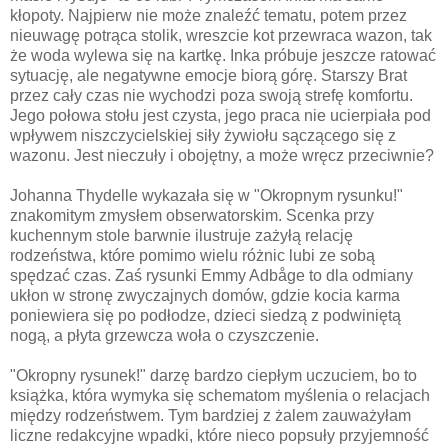
kłopoty. Najpierw nie może znaleźć tematu, potem przez
nieuwagę potrąca stolik, wreszcie kot przewraca wazon, tak
że woda wylewa się na kartkę. Inka próbuje jeszcze ratować
sytuację, ale negatywne emocje biorą górę. Starszy Brat
przez cały czas nie wychodzi poza swoją strefę komfortu.
Jego połowa stołu jest czysta, jego praca nie ucierpiała pod
wpływem niszczycielskiej siły żywiołu sączącego się z
wazonu. Jest nieczuły i obojętny, a może wręcz przeciwnie?
Johanna Thydelle wykazała się w "Okropnym rysunku!"
znakomitym zmysłem obserwatorskim. Scenka przy
kuchennym stole barwnie ilustruje zażyłą relację
rodzeństwa, które pomimo wielu różnic lubi ze sobą
spędzać czas. Zaś rysunki Emmy
Adbåge to dla odmiany
ukłon w stronę zwyczajnych domów, gdzie kocia karma
poniewiera się po podłodze, dzieci siedzą z podwiniętą
nogą, a płyta grzewcza woła o czyszczenie.
"Okropny rysunek!" darzę bardzo ciepłym uczuciem, bo to
książka, która wymyka się schematom myślenia o relacjach
między rodzeństwem. Tym bardziej z żalem zauważyłam
liczne redakcyjne wpadki, które nieco popsuły przyjemność