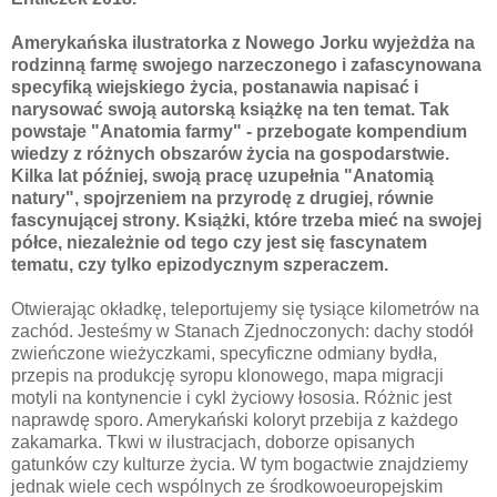
Amerykańska ilustratorka z Nowego Jorku wyjeżdża na
rodzinną farmę swojego narzeczonego i zafascynowana
specyfiką wiejskiego życia, postanawia napisać i
narysować swoją autorską książkę na ten temat. Tak
powstaje "Anatomia farmy" - przebogate kompendium
wiedzy z różnych obszarów życia na gospodarstwie.
Kilka lat później, swoją pracę uzupełnia "Anatomią
natury", spojrzeniem na przyrodę z drugiej, równie
fascynującej strony. Książki, które trzeba mieć na swojej
półce, niezależnie od tego czy jest się fascynatem
tematu, czy tylko epizodycznym szperaczem.
Otwierając okładkę, teleportujemy się tysiące kilometrów na
zachód. Jesteśmy w Stanach Zjednoczonych: dachy stodół
zwieńczone wieżyczkami, specyficzne odmiany bydła,
przepis na produkcję syropu klonowego, mapa migracji
motyli na kontynencie i cykl życiowy łososia. Różnic jest
naprawdę sporo. Amerykański koloryt przebija z każdego
zakamarka. Tkwi w ilustracjach, doborze opisanych
gatunków czy kulturze życia. W tym bogactwie znajdziemy
jednak wiele cech wspólnych ze środkowoeuropejskim