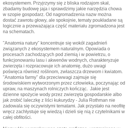
ekosystemem. Przyjrzymy się z bliska rodzajom skał,
zbadamy budowę jaja i sprawdzimy jakie narzędzia chowa
w szopie gospodarz. Od nagromadzenia nazw można
dostać zawrotu głowy, ale spokojnie, tematy poukładane są
logicznie a przeważająca część materiału zgromadzona jest
na schematach.
"Anatomia natury" koncentruje się wokół zagadnień
związanych z ekosystemem naturalnym. Opowiada o
procesach zachodzących pod ziemią i w powietrzu, o
funkcjonowaniu lasu i akwenów wodnych, charakteryzuje
zwierzęta i rozpracowuje ich anatomię, dużo uwagi
poświęca również roślinom, zwłaszcza drzewom i kwiatom.
"Anatomia farmy" dla przeciwwagi zajmuje się
środowiskiem wytworzonym przez człowieka, poczynając od
upraw, na maszynach rolniczych kończąc. Jakie jest
dzienne spożycie wody przez zwierzęta gospodarskie albo
jak zrobić laleczkę z liści kukurydzy - Julia Rothman nie
zadowala się oczywistymi tematami. Jak przystało na neofitę
wręcz zachłystuje się wiedzą i dzieli się nią z czytelnikami w
całej obfitości.