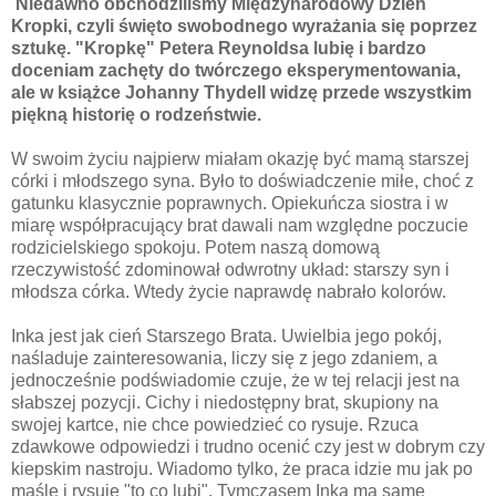
Niedawno obchodziliśmy Międzynarodowy Dzień
Kropki, czyli święto swobodnego wyrażania się poprzez
sztukę.
"Kropkę" Petera Reynoldsa lubię i bardzo
doceniam zachęty do twórczego eksperymentowania,
ale w książce Johanny Thydell widzę przede wszystkim
piękną historię o rodzeństwie.
W swoim życiu najpierw miałam okazję być mamą starszej
córki i młodszego syna. Było to doświadczenie miłe, choć z
gatunku klasycznie poprawnych. Opiekuńcza siostra i w
miarę współpracujący brat dawali nam względne poczucie
rodzicielskiego spokoju. Potem naszą domową
rzeczywistość zdominował odwrotny układ: starszy syn i
młodsza córka. Wtedy życie naprawdę nabrało kolorów.
Inka jest jak cień Starszego Brata. Uwielbia jego pokój,
naśladuje zainteresowania, liczy się z jego zdaniem, a
jednocześnie podświadomie czuje, że w tej relacji jest na
słabszej pozycji. Cichy i niedostępny brat, skupiony na
swojej kartce, nie chce powiedzieć co rysuje. Rzuca
zdawkowe odpowiedzi i trudno ocenić czy jest w dobrym czy
kiepskim nastroju. Wiadomo tylko, że praca idzie mu jak po
maśle i rysuje "to co lubi". Tymczasem Inka ma same