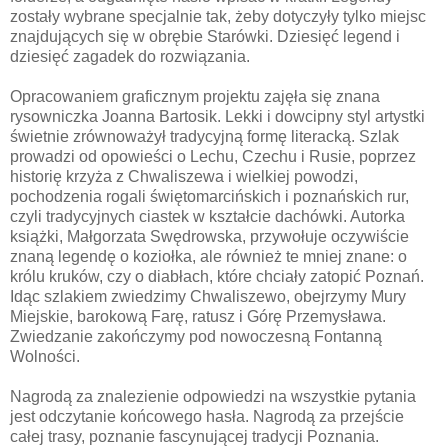
zostały wybrane specjalnie tak, żeby dotyczyły tylko miejsc
znajdujących się w obrębie Starówki. Dziesięć legend i
dziesięć zagadek do rozwiązania.
Opracowaniem graficznym projektu zajęła się znana
rysowniczka Joanna Bartosik. Lekki i dowcipny styl artystki
świetnie zrównoważył tradycyjną formę literacką. Szlak
prowadzi od opowieści o Lechu, Czechu i Rusie, poprzez
historię krzyża z Chwaliszewa i wielkiej powodzi,
pochodzenia rogali świętomarcińskich i poznańskich rur,
czyli tradycyjnych ciastek w kształcie dachówki. Autorka
książki, Małgorzata Swędrowska, przywołuje oczywiście
znaną legendę o koziołka, ale również te mniej znane: o
królu kruków, czy o diabłach, które chciały zatopić Poznań.
Idąc szlakiem zwiedzimy Chwaliszewo, obejrzymy Mury
Miejskie, barokową Farę, ratusz i Górę Przemysława.
Zwiedzanie zakończymy pod nowoczesną Fontanną
Wolności.
Nagrodą za znalezienie odpowiedzi na wszystkie pytania
jest odczytanie końcowego hasła. Nagrodą za przejście
całej trasy, poznanie fascynującej tradycji Poznania.