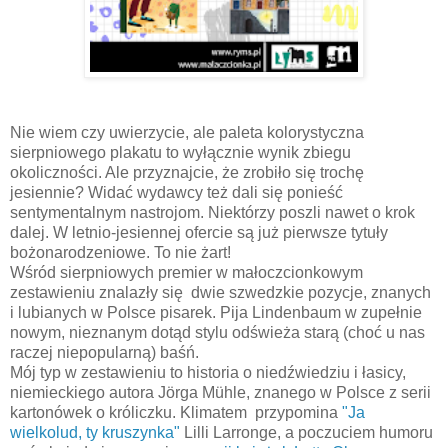
Nie wiem czy uwierzycie, ale paleta kolorystyczna
sierpniowego plakatu to wyłącznie wynik zbiegu
okoliczności. Ale przyznajcie, że zrobiło się trochę
jesiennie? Widać wydawcy też dali się ponieść
sentymentalnym nastrojom. Niektórzy poszli nawet o krok
dalej. W letnio-jesiennej ofercie są już pierwsze tytuły
bożonarodzeniowe. To nie żart!
Wśród sierpniowych premier w małoczcionkowym
zestawieniu znalazły się dwie szwedzkie pozycje, znanych
i lubianych w Polsce pisarek. Pija Lindenbaum w zupełnie
nowym, nieznanym dotąd stylu odświeża starą (choć u nas
raczej niepopularną) baśń.
Mój typ w zestawieniu to historia o niedźwiedziu i łasicy,
niemieckiego autora
Jörga Mühle, znanego w Polsce z serii
kartonówek o króliczku
. Klimatem przypomina
"Ja
wielkolud, ty kruszynka"
Lilli Larronge, a poczuciem humoru