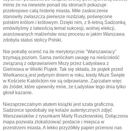
mimo że na niewiele ponad stu stronach pokazuje
przekrojowo całą historię miasta. Miłe zaskoczenie
stanowiły zwłaszcza pierwsze rozdziały, poświęcone
polskim królom i królowym. Dzięki nim, z 6-letnią Sadzonką
omówiłyśmy z łatwością temat sukcesji, wolnej elekcji,
aranżowanych małżeństw oraz procesu w jakim Warszawa
zdobyła status stolicy Polski.
Nie potrafię ocenić na ile merytorycznie "Warszawiacy"
trzymają poziom. Sama zwróciłam uwagę na nieścisłość
związaną z odprawianiem Mszy przez Ładysława z
Gielniowa w Wielki Piątek. Tak się składa, że piątek przed
Wielkanocą jest jedynym dniem w roku, kiedy Msze Święte
w Kościele Katolickim nie są odprawiane. Zajrzałam więc
do źródeł, które upewniły mnie, że Ładysław
tego dnia tylko
głosił kazanie.
Niezaprzeczalnym atutem książki jest szata graficzna.
Sadzonce spodobały się kolaże autentycznych zdjęć
Warszawiaków z rysunkami Marty Ruszkowskiej. Dołączona
mapa pozwala zlokalizować postacie i miejsca w
przestrzeni miasta. A lekko przyżółkły papier przenosi nas