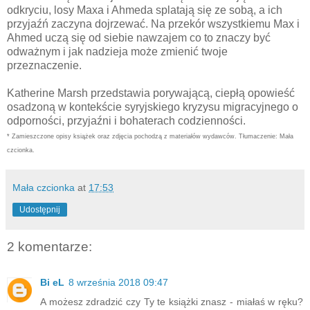
odkryciu, losy Maxa i Ahmeda splatają się ze sobą, a ich
przyjaźń zaczyna dojrzewać.
Na przekór wszystkiemu Max i
Ahmed uczą się od siebie nawzajem co to znaczy być
odważnym i jak nadzieja może zmienić twoje
przeznaczenie.
Katherine Marsh przedstawia porywającą, ciepłą opowieść
osadzoną w kontekście syryjskiego kryzysu migracyjnego o
odporności, przyjaźni i bohaterach codzienności.
* Zamieszczone opisy książek oraz zdjęcia pochodzą z materiałów wydawców. Tłumaczenie: Mała
czcionka.
Mała czcionka
at
17:53
Udostępnij
2 komentarze:
Bi eL
8 września 2018 09:47
A możesz zdradzić czy Ty te książki znasz - miałaś w ręku?