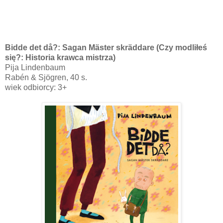
Bidde det då?: Sagan Mäster skräddare (Czy modliłeś
się?: Historia krawca mistrza)
Pija Lindenbaum
Rabén & Sjögren, 40 s.
wiek odbiorcy: 3+