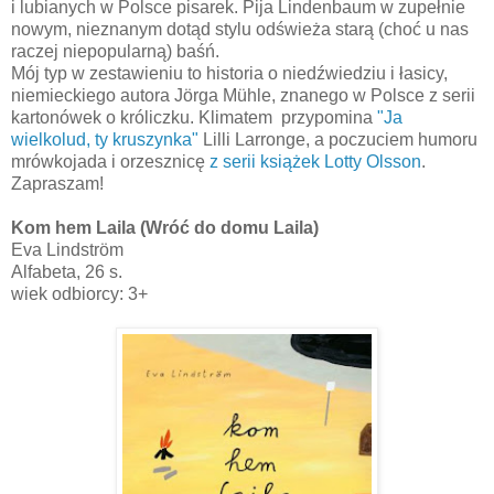
i lubianych w Polsce pisarek. Pija Lindenbaum w zupełnie
nowym, nieznanym dotąd stylu odświeża starą (choć u nas
raczej niepopularną) baśń.
Mój typ w zestawieniu to historia o niedźwiedziu i łasicy,
niemieckiego autora
Jörga Mühle, znanego w Polsce z serii
kartonówek o króliczku
. Klimatem przypomina
"Ja
wielkolud, ty kruszynka"
Lilli Larronge, a poczuciem humoru
mrówkojada i orzesznicę
z serii książek Lotty Olsson
.
Zapraszam!
Kom hem Laila (Wróć do domu Laila)
Eva Lindström
Alfabeta, 26 s.
wiek odbiorcy: 3+