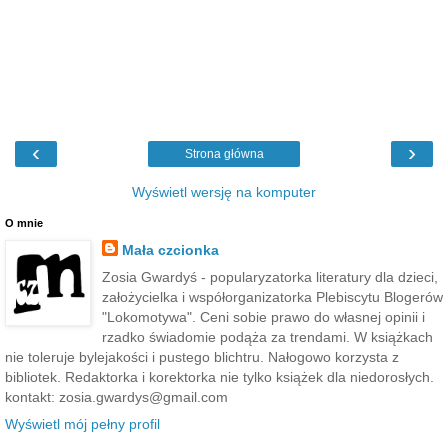
‹
›
Strona główna
Wyświetl wersję na komputer
O mnie
Mała czcionka
Zosia Gwardyś - popularyzatorka literatury dla dzieci,
założycielka i współorganizatorka Plebiscytu Blogerów
"Lokomotywa". Ceni sobie prawo do własnej opinii i
rzadko świadomie podąża za trendami. W książkach
nie toleruje bylejakości i pustego blichtru. Nałogowo korzysta z
bibliotek. Redaktorka i korektorka nie tylko książek dla niedorosłych.
kontakt: zosia.gwardys@gmail.com
Wyświetl mój pełny profil