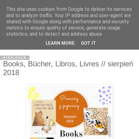
This site uses cookies from Google to deliver its services
and to analyze traffic. Your IP address and user-agent are
shared with Google along with performance and security
metrics to ensure quality of service, generate usage
statistics, and to detect and address abuse.
LEARN MORE
GOT IT
9/03/2018
Books, Bücher, Libros, Livres // sierpień
2018