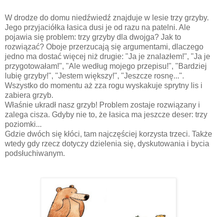
W drodze do domu niedźwiedź znajduje w lesie trzy grzyby.
Jego przyjaciółka łasica dusi je od razu na patelni. Ale
pojawia się problem: trzy grzyby dla dwojga? Jak to
rozwiązać? Oboje przerzucają się argumentami, dlaczego
jedno ma dostać więcej niż drugie: "Ja je znalazłem!", "Ja je
przygotowałam!", "Ale według mojego przepisu!", "Bardziej
lubię grzyby!", "Jestem większy!", "Jeszcze rosnę...".
Wszystko do momentu aż zza rogu wyskakuje sprytny lis i
zabiera grzyb.
Właśnie ukradł nasz grzyb! Problem zostaje rozwiązany i
zalega cisza. Gdyby nie to, że łasica ma jeszcze deser: trzy
poziomki...
Gdzie dwóch się kłóci, tam najczęściej korzysta trzeci. Także
wtedy gdy rzecz dotyczy dzielenia się, dyskutowania i bycia
podsłuchiwanym.