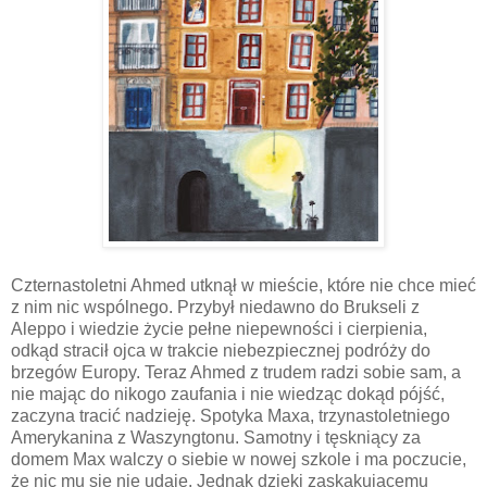
Czternastoletni Ahmed utknął w mieście, które nie chce mieć
z nim nic wspólnego. Przybył niedawno do Brukseli z
Aleppo i wiedzie życie pełne niepewności i cierpienia,
odkąd stracił ojca w trakcie niebezpiecznej podróży do
brzegów Europy. Teraz Ahmed z trudem radzi sobie sam, a
nie mając do nikogo zaufania i nie wiedząc dokąd pójść,
zaczyna tracić nadzieję. Spotyka Maxa, trzynastoletniego
Amerykanina z Waszyngtonu. Samotny i tęskniący za
domem Max walczy o siebie w nowej szkole i ma poczucie,
że nic mu się nie udaje. Jednak dzięki zaskakującemu