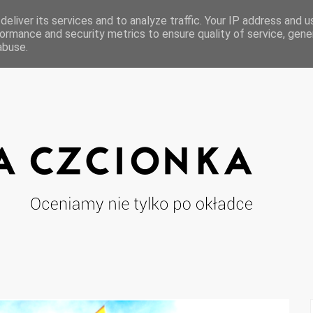
eliver its services and to analyze traffic. Your IP address and 
ormance and security metrics to ensure quality of service, gen
abuse.