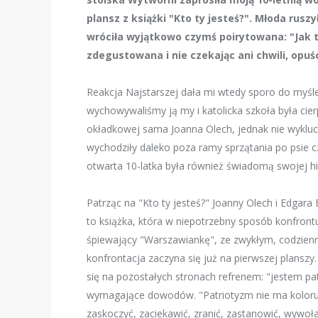
plansz z książki
"Kto ty jesteś?". Młoda ruszy
wróciła wyjątkowo czymś poirytowana: "Jak t
zdegustowana i nie czekając ani chwili, opuś
Reakcja Najstarszej dała mi wtedy sporo do myśle
wychowywaliśmy ją my i katolicka szkoła była cier
okładkowej sama Joanna Olech, jednak nie wykluc
wychodziły daleko poza ramy sprzątania po psie czy
otwarta 10-latka była również świadomą swojej hi
Patrząc na "Kto ty jesteś?" Joanny Olech i Edgara
to książka, która w niepotrzebny sposób konfront
śpiewający "Warszawiankę", ze zwykłym, codzienny
konfrontacja zaczyna się już na pierwszej planszy
się na pozostałych stronach refrenem: "jestem pat
wymagające dowodów. "Patriotyzm nie ma koloru
zaskoczyć, zaciekawić, zranić, zastanowić, wywoła