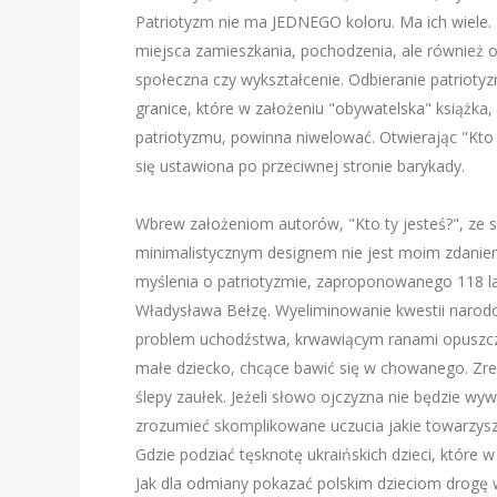
Patriotyzm nie ma JEDNEGO koloru. Ma ich wiele.
miejsca zamieszkania, pochodzenia, ale również o
społeczna czy wykształcenie. Odbieranie patrioty
granice, które w założeniu "obywatelska" książka
patriotyzmu, powinna niwelować. Otwierając "Kto 
się ustawiona po przeciwnej stronie barykady.
Wbrew założeniom autorów, "Kto ty jesteś?", ze 
minimalistycznym designem nie jest moim zdaniem
myślenia o patriotyzmie, zaproponowanego 118 la
Władysława Bełzę. Wyeliminowanie kwestii narod
problem uchodźstwa, krwawiącym ranami opuszcz
małe dziecko, chcące bawić się w chowanego. Zre
ślepy zaułek. Jeżeli słowo ojczyzna nie będzie wy
zrozumieć skomplikowane uczucia jakie towarzysz
Gdzie podziać tęsknotę ukraińskich dzieci, które
Jak dla odmiany pokazać polskim dzieciom drogę w