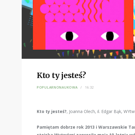
Kto ty jesteś?
POPULARNONAUKOWA
16:32
Kto ty jesteś?
, Joanna Olech, il. Edgar Bąk, WYtw
Pamiętam dobrze rok 2013 i Warszawskie Ta
stoiska Wytwórni zaprosiła moją 10-letnią 