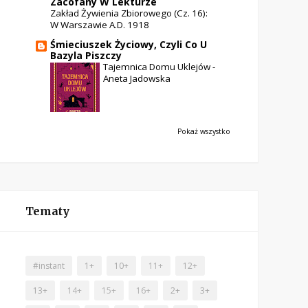
Zacofany W Lekturze
Zakład Żywienia Zbiorowego (cz. 16):
W Warszawie A.D. 1918
Śmieciuszek Życiowy, Czyli Co U
Bazyla Piszczy
Tajemnica Domu Uklejów -
Aneta Jadowska
Pokaż wszystko
Tematy
#instant
1+
10+
11+
12+
13+
14+
15+
16+
2+
3+