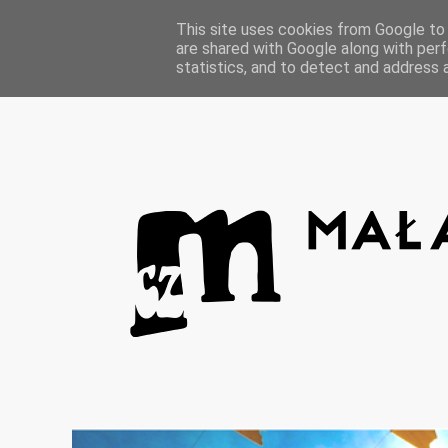
Strona główna
This site uses cookies from Google to d
are shared with Google along with perf
statistics, and to detect and address 