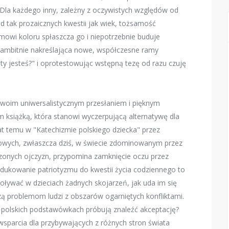
 Dla każdego inny, zależny z oczywistych względów od
d tak prozaicznych kwestii jak wiek, tożsamość
zmowi koloru spłaszcza go i niepotrzebnie buduje
, ambitnie nakreślająca nowe, współczesne ramy
ty jesteś?" i oprotestowując wstępną tezę od razu czuję
swoim uniwersalistycznym przesłaniem i pięknym
 książką, która stanowi wyczerpującą alternatywę dla
t temu w "Katechizmie polskiego dziecka" przez
owych, zwłaszcza dziś, w świecie zdominowanym przez
onych ojczyzn, przypomina zamknięcie oczu przez
dukowanie patriotyzmu do kwestii życia codziennego to
woływać w dzieciach żadnych skojarzeń, jak uda im się
ą problemom ludzi z obszarów ogarniętych konfliktami.
 w polskich podstawówkach próbują znaleźć akceptację?
sparcia dla przybywających z różnych stron świata