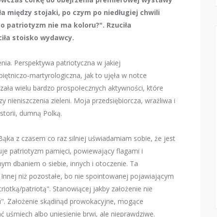
ła między stojaki, po czym po niedługiej chwili
o patriotyzm nie ma koloru?". Rzuciła
ciła stoisko wydawcy.
nia. Perspektywa patriotyczna w jakiej
piętniczo-martyrologiczna, jak to ujęła w notce
zała wielu bardzo prospołecznych aktywności, które
 nieniszczenia zieleni. Moja przedsiębiorcza, wrażliwa i
storii, dumną Polką.
 Bąka z czasem co raz silniej uświadamiam sobie, że jest
uje patriotyzm pamięci, powiewający flagami i
m dbaniem o siebie, innych i otoczenie. Ta
. Innej niż pozostałe, bo nie spointowanej pojawiającym
riotką/patriotą". Stanowiącej jakby założenie nie
". Założenie skądinąd prowokacyjne, mogące
ć uśmiech albo uniesienie brwi, ale nieprawdziwe.