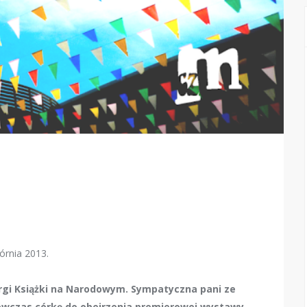
órnia 2013.
rgi Książki na Narodowym. Sympatyczna pani ze
wówczas córkę do obejrzenia premierowej wystawy