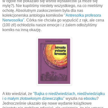
w ogóle nie pokazało się wśród wystawców (a może się
mylę?). Nie kupiliśmy niestety wszystkiego, na co mieliśmy
ochotę. Absolutnym zaskoczeniem była dla nas
kolekcjonerska antologia komiksów
"Antresolka profesora
Nerwosolka"
. Córka nie chciała go wypuścić z rąk, ale cena
(100 zł!) ochłodziła nasze emocje i z żalem odłożyliśmy
komiks na inną okazję.
A kto wiedział, że
"Bajka o niedźwiedziach, niedźwiedziątku
i o małym złotowłosym dziewczątku"
wyszła na
ebooku
?
Jednocześnie ukazało się nowe wydanie książkowe