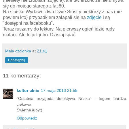
(niestety nie zrobiłam zdjęcia), ale uwierzcie, że nie umywa
się do mojego starego z lat 80.
Na stoisku Wydawnictwa Dwie Siostry niektórzy z nas (nie
powiem kto) przypadkiem załapali się na
zdjęcie
i są
"dostępni na facebooku".
Teraz ruszamy do lektury. Na pierwszy ogień idzie rudy
malarz. Ale to już jutro. Dzisiaj spać.
Mała czcionka
at
21:41
Udostępnij
11 komentarzy:
kultur-alnie
17 maja 2013 21:55
"Ostatnia przygoda detektywa Noska" - tegom bardzo
ciekawa.
Świetne łupy:)
Odpowiedz