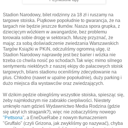
Stadion Narodowy, bilet rodzinny za 18 zł i ruszamy na
targowe stoiska. Piątkowe popołudnie to gwarancja, że na
targach nie będzie jeszcze tłumów. Nasza spora grupka, z
dziecięcym wózkiem w awangardzie, bez problemu
torowała sobie drogę w sektorach. Muszę przyznać, że
mając za sobą doświadczenie zwiedzania Warszawskich
Targów Książki w PKiN, odczuliśmy ogromną ulgę, iż
Stadion Narodowy naprawdę jest bez barier i wózka nie
trzeba co chwila nosić po schodach.Tak więc mimo silnego
sentymentu niektórych z naszej ekipy do pałacowych stoisk
targowych, bilans stadionu oceniliśmy zdecydowanie na
plus. Chłodno (nawet w upalne popołudnie), duży parking i
dużo miejsca dla wystawców oraz zwiedzających.
W dzikim pędzie obiegliśmy wszystkie stoiska, spiesząc się,
żeby najmłodszym nie zabrakło cierpliwości. Niestety
umknęło nam gdzieś Wydawnictwo Media Rodzina (gdzie
się ukrył ich straganik?), więc nie zobaczyliśmy nowego
"Pettsona
", a EneDueRabe z nowym tłumaczeniem
"Gruffalo" (czyli Grizona, jak zwykliśmy go nazywać), chyba