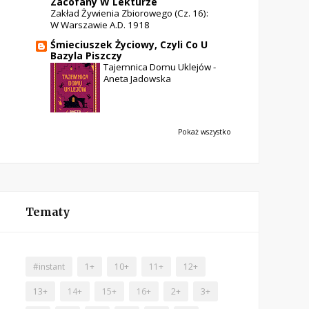
Zacofany W Lekturze
Zakład Żywienia Zbiorowego (cz. 16):
W Warszawie A.D. 1918
Śmieciuszek Życiowy, Czyli Co U
Bazyla Piszczy
Tajemnica Domu Uklejów -
Aneta Jadowska
Pokaż wszystko
Tematy
#instant
1+
10+
11+
12+
13+
14+
15+
16+
2+
3+