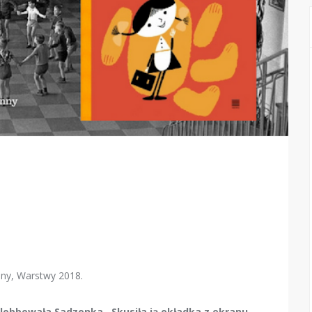
anny, Warstwy 2018.
lobbowała Sadzonka. Skusiła ją okładka z ekranu