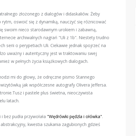
tralnego złożonego z dialogów i didaskaliów. Żeby
o rytm, oswoić się z dynamiką, nauczyć się różnicować
 się swoim nieco starodawnym urokiem i zabawną,
ernecie archiwalnych nagrań "Uli z 1b". Niestety trudno
zech serii o perypetiach Uli. Ciekawie jednak spojrzeć na
zo uważny i autentyczny jest w traktowaniu swej
nież w pełnych życia książkowych dialogach.
ychodzi mi do głowy, że odręczne pismo Stannego
wizytówką jak współczesne autografy Olivera Jeffersa.
tronie.Tusz i pastele plus świetna, nieoczywista
lu latach.
i i bez pudła przywołała
"Wędrówki pędzla i ołówka"
.
 abstrakcyjny, kwestia szukania zagubionych gdzieś