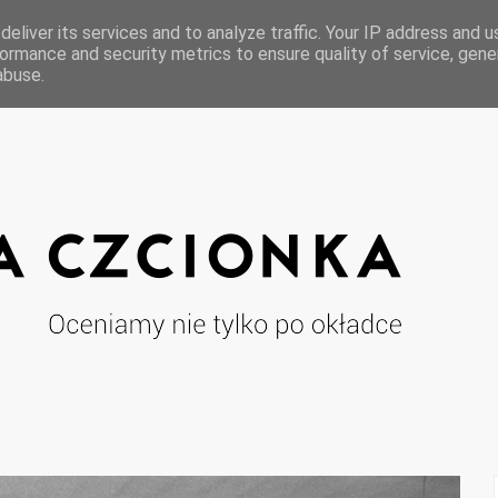
eliver its services and to analyze traffic. Your IP address and 
ormance and security metrics to ensure quality of service, gen
abuse.