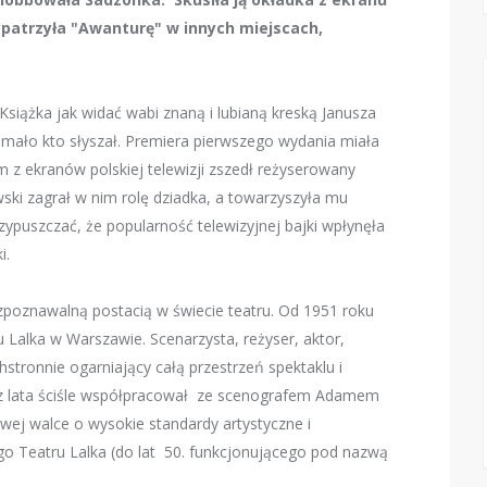
ypatrzyła "Awanturę" w innych miejscach,
 Książka jak widać wabi znaną i lubianą kreską Janusza
mało kto słyszał. Premiera pierwszego wydania miała
 z ekranów polskiej telewizji zszedł reżyserowany
kowski zagrał w nim rolę dziadka, a towarzyszyła mu
zypuszczać, że popularność telewizyjnej bajki wpłynęła
i.
ozpoznawalną postacią w świecie teatru. Od 1951 roku
 Lalka w Warszawie. Scenarzysta, reżyser, aktor,
stronnie ogarniający całą przestrzeń spektaklu i
ez lata ściśle współpracował ze scenografem Adamem
wej walce o wysokie standardy artystyczne i
o Teatru Lalka (do lat 50. funkcjonującego pod nazwą