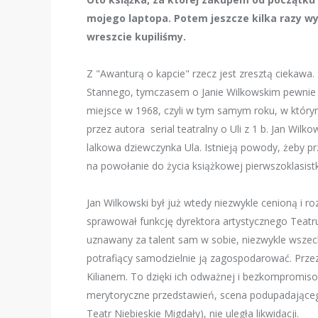
mojego laptopa. Potem jeszcze kilka razy w
wreszcie kupiliśmy.
Z "Awanturą o kapcie" rzecz jest zresztą ciekawa.
Stannego, tymczasem o Janie Wilkowskim pewnie 
miejsce w 1968, czyli w tym samym roku, w którym
przez autora
serial teatralny o Uli z 1 b. Jan Wil
lalkowa dziewczynka Ula. Istnieją powody, żeby pr
na powołanie do życia książkowej pierwszoklasistk
Jan Wilkowski był już wtedy niezwykle cenioną i r
sprawował funkcję dyrektora artystycznego Teatru
uznawany za talent sam w sobie, niezwykle wszech
potrafiący samodzielnie ją zagospodarować. Prz
Kilianem. To dzięki ich odważnej i bezkompromiso
merytoryczne przedstawień, scena podupadająceg
Teatr Niebieskie Migdały), nie uległa likwidacji.