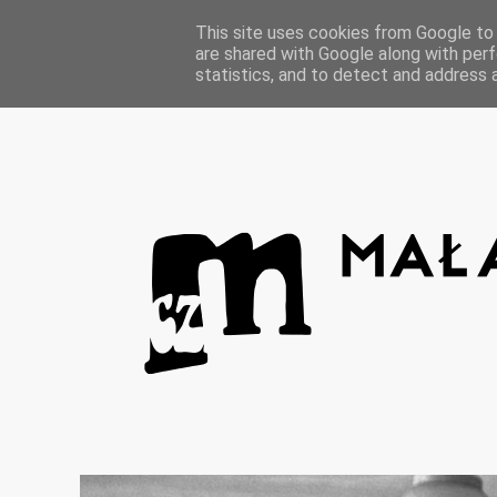
Strona główna
This site uses cookies from Google to d
are shared with Google along with perf
statistics, and to detect and address 