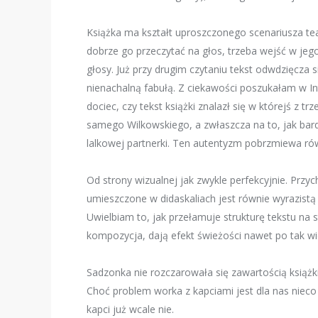
Książka ma kształt uproszczonego scenariusza tea
dobrze go przeczytać na głos, trzeba wejść w jeg
głosy. Już przy drugim czytaniu tekst odwdzięcza
nienachalną fabułą. Z ciekawości poszukałam w Int
dociec, czy tekst książki znalazł się w którejś z tr
samego Wilkowskiego, a zwłaszcza na to, jak bard
lalkowej partnerki. Ten autentyzm pobrzmiewa rów
Od strony wizualnej jak zwykle perfekcyjnie. Prz
umieszczone w didaskaliach jest równie wyrazistą 
Uwielbiam to, jak przełamuje strukturę tekstu na s
kompozycja, dają efekt świeżości nawet po tak wie
Sadzonka nie rozczarowała się zawartością książk
Choć problem worka z kapciami jest dla nas nieco
kapci już wcale nie.