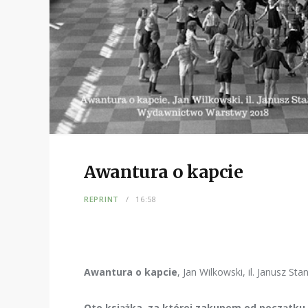
Awantura o kapcie
REPRINT
16:58
Awantura o kapcie
, Jan Wilkowski, il. Janusz St
Oto książka, za której zakupem od początku 