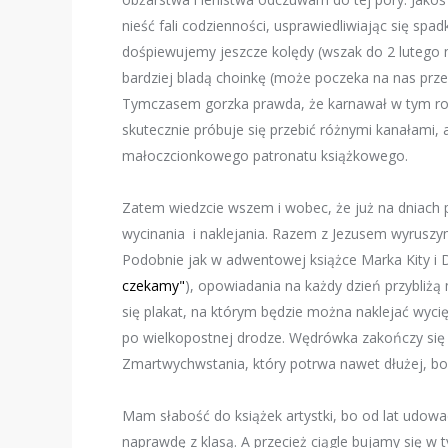
nieść fali codzienności, usprawiedliwiając się spa
dośpiewujemy jeszcze kolędy (wszak do 2 luteg
bardziej bladą choinkę (może poczeka na nas przez
Tymczasem gorzka prawda, że karnawał w tym roku 
skutecznie próbuje się przebić różnymi kanałami,
małoczcionkowego patronatu książkowego.
Zatem wiedzcie wszem i wobec, że już na dniach p
wycinania i naklejania. Razem z Jezusem wyruszy
Podobnie jak w adwentowej książce Marka Kity i D
czekamy"
), opowiadania na każdy dzień przybliżą 
się plakat, na którym będzie można naklejać wyci
po wielkopostnej drodze. Wędrówka zakończy się
Zmartwychwstania, który potrwa nawet dłużej, bo a
Mam słabość do książek artystki, bo od lat udowadni
naprawdę z klasą. A przecież ciągle bujamy się 