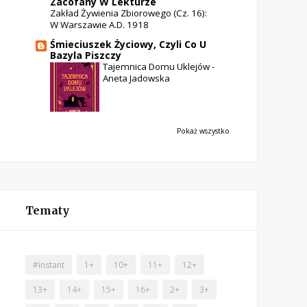
Zacofany W Lekturze
Zakład Żywienia Zbiorowego (cz. 16):
W Warszawie A.D. 1918
Śmieciuszek Życiowy, Czyli Co U
Bazyla Piszczy
Tajemnica Domu Uklejów -
Aneta Jadowska
Pokaż wszystko
Tematy
#instant
1+
10+
11+
12+
13+
14+
15+
16+
2+
3+