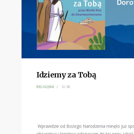
Idziemy za Tobą
RELIGIJNA
12:58
Wprawdzie od Bożego Narodzenia minęło już spo
obżarstwa i lenistwa odczuwam do tej pory. Jakoś