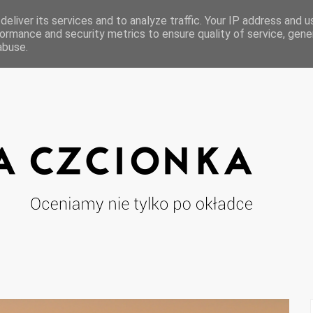
eliver its services and to analyze traffic. Your IP address and 
ormance and security metrics to ensure quality of service, gen
abuse.