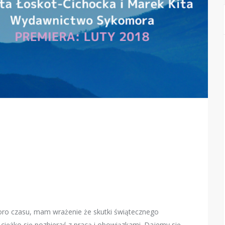
ro czasu, mam wrażenie że skutki świątecznego
 ciężko się pozbierać z pracą i obowiązkami. Dajemy się