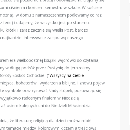
dkami ciśnienia i końcem semestru w szkole. W kościele
o można), w domu z namaszczeniem podlewamy co raz
 ferie) i udajemy, że wszystko jest po staremu.
krótki i zaraz zacznie się Wielki Post, bardzo
 a najbardziej intensywnie za sprawą naszego
remiera wielkopostnej książki-wędrówki do czytania,
my w długą podróż przez Pustynię do Jerozolimy.
oroty Łoskot-Cichockiej (
"Wszyscy na Ciebie
miejsca, bohaterów i wydarzenia biblijne. I znowu pojawi
ęte symbole oraz rysować ślady stópek, posuwając się
 wyjątkowo radosnym finałem w Niedzielę
ż osiem kolejnych dni do Niedzieli Miłosierdzia.
a, że literaturę religijną dla dzieci można robić
w tym temacie między kolorowym kiczem a treściową