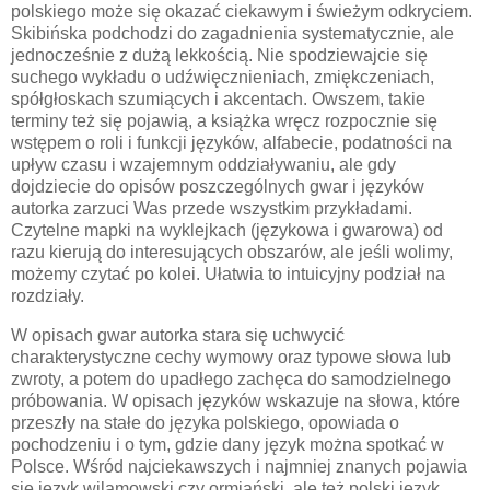
polskiego może się okazać ciekawym i świeżym odkryciem.
Skibińska podchodzi do zagadnienia systematycznie, ale
jednocześnie z dużą lekkością. Nie spodziewajcie się
suchego wykładu o udźwięcznieniach, zmiękczeniach,
spółgłoskach szumiących i akcentach. Owszem, takie
terminy też się pojawią, a książka wręcz rozpocznie się
wstępem o roli i funkcji języków, alfabecie, podatności na
upływ czasu i wzajemnym oddziaływaniu, ale gdy
dojdziecie do opisów poszczególnych gwar i języków
autorka zarzuci Was przede wszystkim przykładami.
Czytelne mapki na wyklejkach (językowa i gwarowa) od
razu kierują do interesujących obszarów, ale jeśli wolimy,
możemy czytać po kolei. Ułatwia to intuicyjny podział na
rozdziały.
W opisach gwar autorka stara się uchwycić
charakterystyczne cechy wymowy oraz typowe słowa lub
zwroty, a potem do upadłego zachęca do samodzielnego
próbowania. W opisach języków wskazuje na słowa, które
przeszły na stałe do języka polskiego, opowiada o
pochodzeniu i o tym, gdzie dany język można spotkać w
Polsce. Wśród najciekawszych i najmniej znanych pojawia
się język wilamowski czy ormiański, ale też polski język