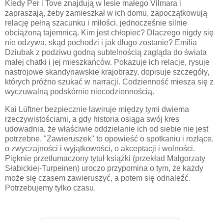
Kiedy Per i Tove znajdują w lesie małego Vilmara i
zapraszają, żeby zamieszkał w ich domu, zapoczątkowują
relację pełną szacunku i miłości, jednocześnie silnie
obciążoną tajemnicą. Kim jest chłopiec? Dlaczego nigdy się
nie odzywa, skąd pochodzi i jak długo zostanie? Emilia
Dziubak z podziwu godną subtelnością zagląda do świata
małej chatki i jej mieszkańców. Pokazuje ich relacje, rysuje
nastrojowe skandynawskie krajobrazy, dopisuje szczegóły,
których próżno szukać w narracji. Codzienność miesza się z
wyczuwalną podskórnie niecodziennością.
Kai
Lüftner bezpiecznie lawiruje między tymi dwiema
rzeczywistościami, a gdy historia osiąga swój kres
udowadnia, że właściwie
oddzielanie ich od siebie
nie jest
potrzebne. "Zawieruszek" to opowieść o spotkaniu i rozłące,
o zwyczajności i wyjątkowości, o akceptacji i wolności.
Pięknie przetłumaczony tytuł książki (przekład Małgorzaty
Słabickiej-Turpeinen) uroczo przypomina o tym, że każdy
może się czasem zawieruszyć, a potem się odnaleźć.
Potrzebujemy tylko czasu.