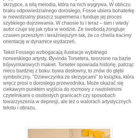
skrzypce, a siłą melodia, która na nich wygrywa. W obliczu
braku odpowiedzialnego dorosłego, Fosse ubiera bohaterkę
w niewidzialny płaszcz supermena i funduje jej proces
szybkiego dojrzewania. W chaosie tu i teraz – tam i wtedy
autor czuje się jak ryba w wodzie. Ze swobodą żongluje
czasem przeszłym i teraźniejszym tak, że co chwila tracimy
orientację w dynamice wydarzeń.
Tekst Fossego wzbogacają ilustracje wybitnego
norweskiego artysty, Øyvinda Torsetera, tworzone na bazie
trójwymiarowych makiet. Torseter opowiada historię, patrząc
nieco bardziej z boku: bywa dosłowny, to znów do głębi
symboliczny. "Dziewczynka ze skrzypcami" to książka, która
wręcz prosi o dorosłego przewodnika. Może okazać się
ciekawym punktem wyjścia do rozmowy z nastoletnimi
czytelnikami o osobistych granicach czy sposobach
towarzyszenia w depresji, ale też o walorach artystycznych
tekstu i obrazu.