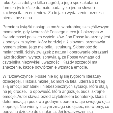
roku życia zdobyło kilka nagród, a jego spektakularna
formuła (w tekście dramatu pada tylko jedno słowo!)
zachwyciła recenzentów. Za to jako wydarzenie przeszła
niemal bez echa.
Premiera książki nastąpiła może w odrobinę szczęśliwszym
momencie, gdy twórczość Fossego nieco już okrzepła w
świadomości polskich czytelników. Jon Fosse kojarzony jest
z poetyckim stylem, który bardziej niż słowami przemawia
rytmem tekstu, jego melodią i strukturą. Skłonność do
melancholii, ścisły związek z naturą i operowanie obrazami
jako środkami wyrazu sprawiają, że Fosse wymaga od
czytelnika niezwykłej uważności. Każdy szczegół ma
znaczenie, każde powtórzenie wzmaga emocje.
W "Dziewczynce" Fosse nie ugiął się rygorom literatury
dziecięcej. Historia mknie jak morska fala, uderza o brzeg
siłą emocji bohaterki i niebezpiecznych sytuacji, które stają
na jej drodze. To opowieść, która angażuje, budzi skrajne
emocje. Autor stawia przed czytelnikiem bohaterkę, która z
determinacją i podziwu godnym uporem ratuje swojego ojca
z opresji. Nie wiemy z czym zmaga się ojciec, nie wiemy, co
popycha dziecko do działania. Jej towarzyszem są