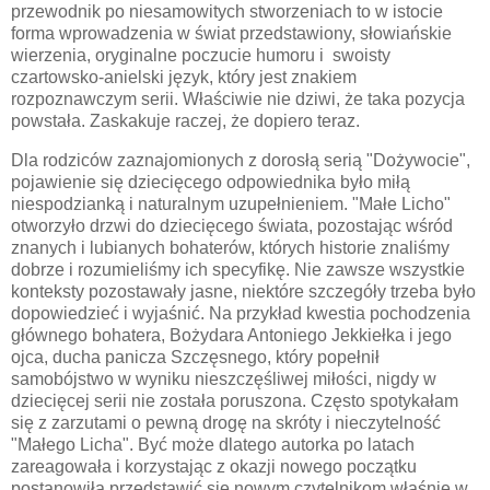
przewodnik po niesamowitych stworzeniach to w istocie
forma wprowadzenia w świat przedstawiony, słowiańskie
wierzenia, oryginalne poczucie humoru i swoisty
czartowsko-anielski język, który jest znakiem
rozpoznawczym serii. Właściwie nie dziwi, że taka pozycja
powstała. Zaskakuje raczej, że dopiero teraz.
Dla rodziców zaznajomionych z dorosłą serią "Dożywocie",
pojawienie się dziecięcego odpowiednika było miłą
niespodzianką i naturalnym uzupełnieniem. "Małe Licho"
otworzyło drzwi do dziecięcego świata, pozostając wśród
znanych i lubianych bohaterów, których historie znaliśmy
dobrze i rozumieliśmy ich specyfikę. Nie zawsze wszystkie
konteksty pozostawały jasne, niektóre szczegóły trzeba było
dopowiedzieć i wyjaśnić. Na przykład kwestia pochodzenia
głównego bohatera, Bożydara Antoniego Jekkiełka i jego
ojca, ducha panicza Szczęsnego, który popełnił
samobójstwo w wyniku nieszczęśliwej miłości, nigdy w
dziecięcej serii nie została poruszona. Często spotykałam
się z zarzutami o pewną drogę na skróty i nieczytelność
"Małego Licha". Być może dlatego autorka po latach
zareagowała i korzystając z okazji nowego początku
postanowiła przedstawić się nowym czytelnikom właśnie w