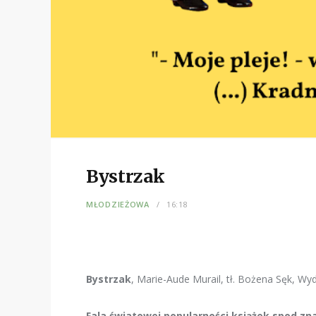
Bystrzak
MŁODZIEŻOWA
16:18
Bystrzak
, Marie-Aude Murail, tł. Bożena Sęk, Wy
Fala światowej popularności książek spod znak