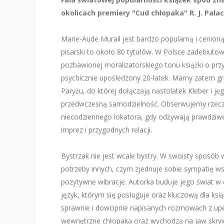
okolicach premiery "Cud chłopaka" R. J. Pala
Marie-Aude Murail jest bardzo popularną i cenioną 
pisarski to około 80 tytułów. W Polsce zadebiutow
pozbawionej moralizatorskiego tonu książki o przy
psychicznie upośledzony 20-latek. Mamy zatem g
Paryżu, do której dołączają nastolatek Kleber i je
przedwczesną samodzielność. Obserwujemy rzeczyw
niecodziennego lokatora, gdy odżywają prawdziwe r
imprez i przygodnych relacji.
Bystrzak nie jest wcale bystry. W swoisty sposób w
potrzeby innych, czym zjednuje sobie sympatię w
pozytywne wibracje. Autorka buduje jego świat w 
język, którym się posługuje oraz kluczową dla ksi
sprawnie i dowcipnie napisanych rozmowach z upe
wewnętrzne chłopaka oraz wychodzą na jaw skrywa