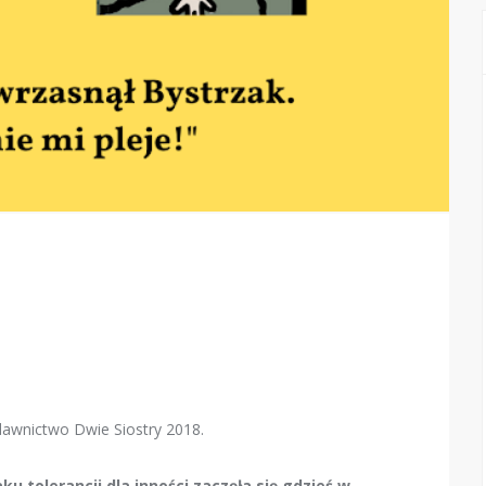
dawnictwo Dwie Siostry 2018.
u tolerancji dla inności zaczęła się gdzieś w