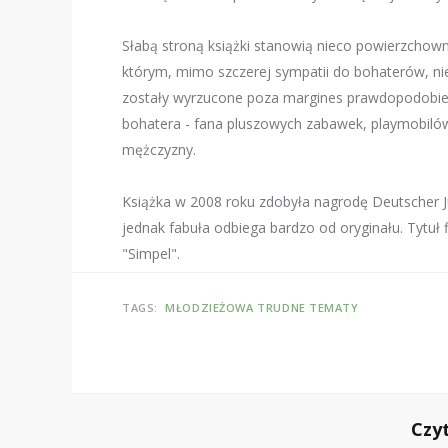
Słabą stroną książki stanowią nieco powierzchow
którym, mimo szczerej sympatii do bohaterów, ni
zostały wyrzucone poza margines prawdopodobie
bohatera - fana pluszowych zabawek, playmobilów 
mężczyzny.
Książka w 2008 roku zdobyła nagrodę Deutscher Ju
jednak fabuła odbiega bardzo od oryginału. Tytuł 
"Simpel".
TAGS:
MŁODZIEŻOWA
TRUDNE TEMATY
Czy