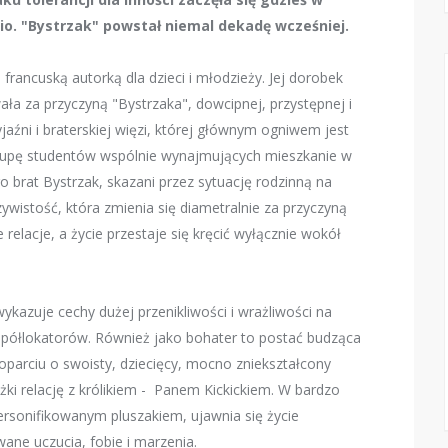
cio. "Bystrzak" powstał niemal dekadę wcześniej.
francuską autorką dla dzieci i młodzieży. Jej dorobek
ała za przyczyną "Bystrzaka", dowcipnej, przystępnej i
jaźni i braterskiej więzi, której głównym ogniwem jest
rupę studentów wspólnie wynajmujących mieszkanie w
go brat Bystrzak, skazani przez sytuację rodzinną na
istość, która zmienia się diametralnie za przyczyną
elacje, a życie przestaje się kręcić wyłącznie wokół
ykazuje cechy dużej przenikliwości i wrażliwości na
spółlokatorów. Również jako bohater to postać budząca
oparciu o swoisty, dziecięcy, mocno zniekształcony
ążki relację z królikiem - Panem Kickickiem. W bardzo
rsonifikowanym pluszakiem, ujawnia się życie
ne uczucia, fobie i marzenia.