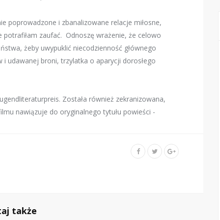
nie poprowadzone i zbanalizowane relacje miłosne,
e potrafiłam zaufać. Odnoszę wrażenie, że celowo
ństwa, żeby uwypuklić niecodzienność głównego
i udawanej broni, trzylatka o aparycji dorosłego
gendliteraturpreis. Została również zekranizowana,
filmu nawiązuje do oryginalnego tytułu powieści -
taj także