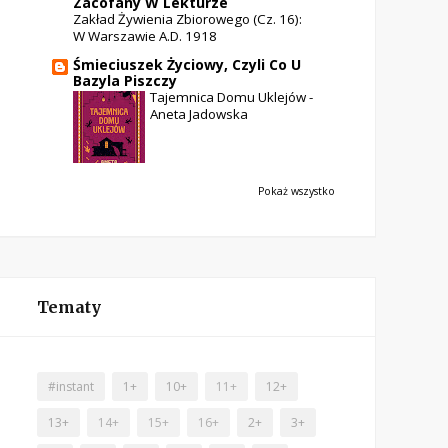
Zacofany W Lekturze
Zakład Żywienia Zbiorowego (cz. 16):
W Warszawie A.D. 1918
Śmieciuszek Życiowy, Czyli Co U
Bazyla Piszczy
Tajemnica Domu Uklejów -
Aneta Jadowska
Pokaż wszystko
Tematy
#instant
1+
10+
11+
12+
13+
14+
15+
16+
2+
3+