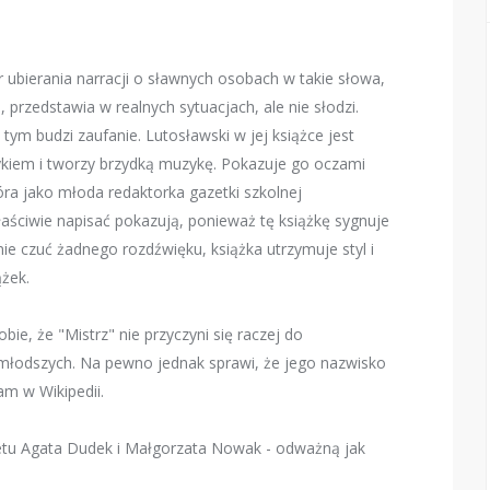
ubierania narracji o sławnych osobach w takie słowa,
 przedstawia w realnych sytuacjach, ale nie słodzi.
 tym budzi zaufanie. Lutosławski w jej książce jest
kiem i tworzy brzydką muzykę. Pokazuje go oczami
która jako młoda redaktorka gazetki szkolnej
ściwie napisać pokazują, ponieważ tę książkę sygnuje
e czuć żadnego rozdźwięku, książka utrzymuje styl i
żek.
bie, że "Mistrz" nie przyczyni się raczej do
łodszych. Na pewno jednak sprawi, że jego nazwisko
am w Wikipedii.
uetu Agata Dudek i Małgorzata Nowak - odważną jak