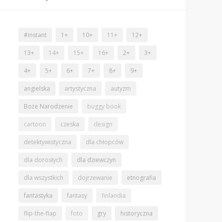
#instant
1+
10+
11+
12+
13+
14+
15+
16+
2+
3+
4+
5+
6+
7+
8+
9+
angielska
artystyczna
autyzm
Boże Narodzenie
buggy book
cartoon
czeska
design
detektywistyczna
dla chłopców
dla dorosłych
dla dziewczyn
dla wszystkich
dojrzewanie
etnografia
fantastyka
fantasy
finlandia
flip-the-flap
foto
gry
historyczna