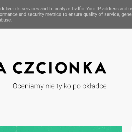
eliver its services and to analyze traffic. Your IP address and 
ormance and security metrics to ensure quality of service, gen
abuse.