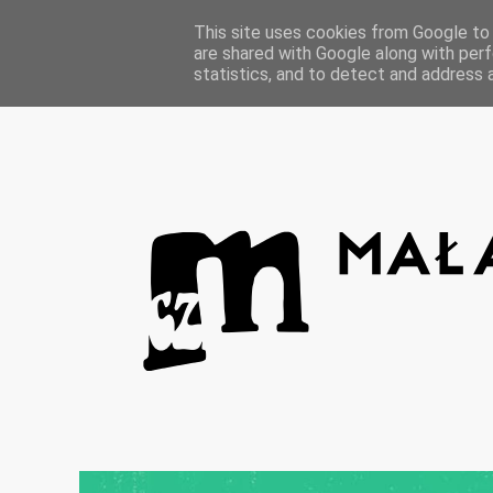
Strona główna
This site uses cookies from Google to d
are shared with Google along with perf
statistics, and to detect and address 