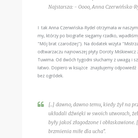
Najstarsza: - Oooo, Anna Czerwińska-Ry
I tak Anna Czerwińska-Rydel otrzymała w naszym
my, którzy po biografie sięgamy rzadko, wpadliśmy
"Mój brat czarodziej"). Na dodatek wizyta "Mistrz
odtwarzaczu najnowszej płyty Doroty Miśkiewicz 
Tuwima. Od dwóch tygodni słuchamy z uwagą i sz
łatwo. Dopiero w książce znajdujemy odpowiedź d
bez ogródek.
[...] dawno, dawno temu, kiedy żył na p
układali dźwięki w swoich utworach, że
były jakoś złagodzone i obłaskawione. [.
brzmienia miłe dla ucha".