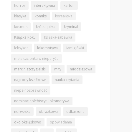
horror
interaktywna
karton
klasyka
komiks
koreańska
kosmos
krótka piłka
kryminał
Książka Roku
książka-zabawka
leksykon
lokomotywa
łamigłówki
mała czcionka w nieparyżu
marcin szczygielski
mity
młodzieżowa
nagrody książkowe
nauka czytania
niepełnosprawność
nominacjaplebiscytulokomotywa
norweska
obrazkowa
odkurzone
okołoksiążkowo
opowiadania