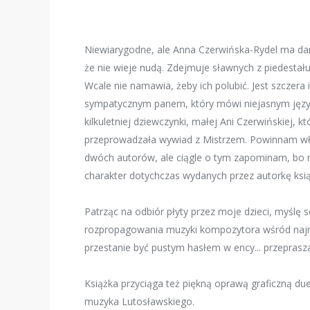
Niewiarygodne, ale Anna Czerwińska-Rydel ma dar 
że nie wieje nudą. Zdejmuje sławnych z piedestału,
Wcale nie namawia, żeby ich polubić. Jest szczera i
sympatycznym panem, który mówi niejasnym języ
kilkuletniej dziewczynki, małej Ani Czerwińskiej, 
przeprowadzała wywiad z Mistrzem. Powinnam wła
dwóch autorów, ale ciągle o tym zapominam, bo ni
charakter dotychczas wydanych przez autorkę ksią
Patrząc na odbiór płyty przez moje dzieci, myślę so
rozpropagowania muzyki kompozytora wśród najm
przestanie być pustym hasłem w ency... przeprasz
Książka przyciąga też piękną oprawą graficzną d
muzyka Lutosławskiego.