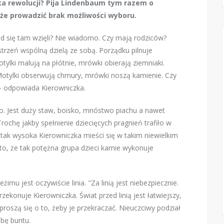
ka rewolucji? Pija Lindenbaum tym razem o
oże prowadzić brak możliwości wyboru.
ąd się tam wzięli? Nie wiadomo. Czy mają rodziców?
trzeń wspólną dzielą ze sobą. Porządku pilnuje
tylki malują na płótnie, mrówki obierają ziemniaki.
. Motylki obserwują chmury, mrówki noszą kamienie. Czy
 – odpowiada Kierowniczka.
wo. Jest duży staw, boisko, mnóstwo piachu a nawet
ochę jakby spełnienie dziecięcych pragnień trafiło w
 tak wysoka Kierowniczka mieści się w takim niewielkim
, że tak potężna grupa dzieci karnie wykonuje
u jest oczywiście linia. "Za linią jest niebezpiecznie.
zekonuje Kierowniczka. Świat przed linią jest łatwiejszy,
 proszą się o to, żeby je przekraczać. Nieuczciwy podział
ebę buntu.