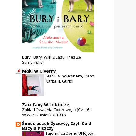
Bury I Bary. Wilk Z Lasu I Pies Ze
Schroniska
Maki W Giverny
Stać Się Indianinem, Franz
Kafka, Il. Guridi
Zacofany W Lekturze
Zakład Żywienia Zbiorowego (cz. 16):
W Warszawie A.D. 1918
Śmieciuszek Życiowy, Czyli Co U
Bazyla Piszczy
Tajemnica Domu Uklejów -