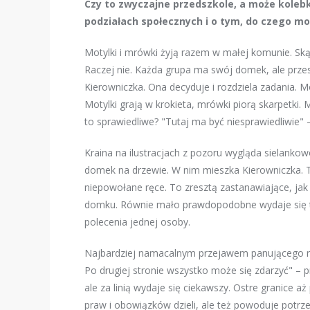
Czy to zwyczajne przedszkole, a może koleb
podziałach społecznych i o tym, do czego m
Motylki i mrówki żyją razem w małej komunie. Sk
Raczej nie. Każda grupa ma swój domek, ale przes
Kierowniczka. Ona decyduje i rozdziela zadania. Mo
Motylki grają w krokieta, mrówki piorą skarpetki
to sprawiedliwe? "Tutaj ma być niesprawiedliwie"
Kraina na ilustracjach z pozoru wygląda sielanko
domek na drzewie. W nim mieszka Kierowniczka. Tr
niepowołane ręce. To zresztą zastanawiające, jak
domku. Równie mało prawdopodobne wydaje się to
polecenia jednej osoby.
Najbardziej namacalnym przejawem panującego reżim
Po drugiej stronie wszystko może się zdarzyć" – pr
ale za linią wydaje się ciekawszy. Ostre granice aż
praw i obowiązków dzieli, ale też powoduje potrz