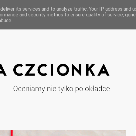
eliver its services and to analyze traffic. Your IP address and 
ormance and security metrics to ensure quality of service, gen
abuse.