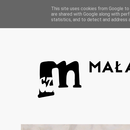
Strona główna
This site uses cookies from Google to d
are shared with Google along with perf
statistics, and to detect and address 