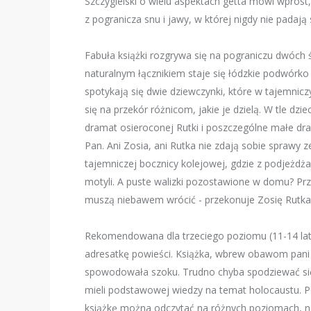
Szczygielski o wielu aspektach getta mówi wprost
z pogranicza snu i jawy, w której nigdy nie padają
Fabuła książki rozgrywa się na pograniczu dwóch
naturalnym łącznikiem staje się łódzkie podwórko
spotykają się dwie dziewczynki, które w tajemnicz
się na przekór różnicom, jakie je dzielą. W tle d
dramat osieroconej Rutki i poszczególne małe dra
Pan. Ani Zosia, ani Rutka nie zdają sobie sprawy z
tajemniczej bocznicy kolejowej, gdzie z podjeżd
motyli. A puste walizki pozostawione w domu? Prz
muszą niebawem wrócić - przekonuje Zosię Rutka
Rekomendowana dla trzeciego poziomu (11-14 lat)
adresatkę powieści. Książka, wbrew obawom pani b
spowodowała szoku. Trudno chyba spodziewać się, ż
mieli podstawowej wiedzy na temat holocaustu. Po
książkę można odczytać na różnych poziomach, 