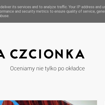
eliver its services and to analyze traffic. Your IP address and 
ormance and security metrics to ensure quality of service, gen
abuse.