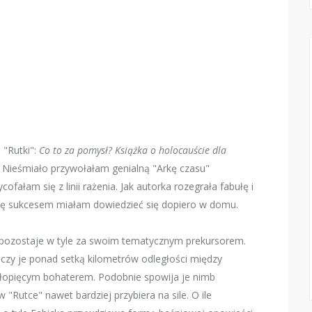
 "Rutki":
Co to za pomysł? Książka o holocauście dla
.
Nieśmiało przywołałam genialną "Arkę czasu"
ofałam się z linii rażenia. Jak autorka rozegrała fabułę i
się sukcesem miałam dowiedzieć się dopiero w domu.
e pozostaje w tyle za swoim tematycznym prekursorem.
zy je ponad setką kilometrów odległości między
łopięcym bohaterem. Podobnie spowija je nimb
w "Rutce" nawet bardziej przybiera na sile. O ile