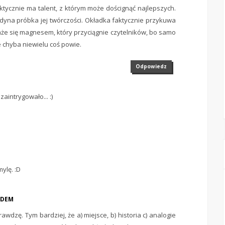
ktycznie ma talent, z którym może doścignąć najlepszych.
edyna próbka jej twórczości. Okładka faktycznie przykuwa
że się magnesem, który przyciągnie czytelników, bo samo
e chyba niewielu coś powie.
Odpowiedz
aintrygowało... :)
ylę. :D
ADEM
awdzę. Tym bardziej, że a) miejsce, b) historia c) analogie