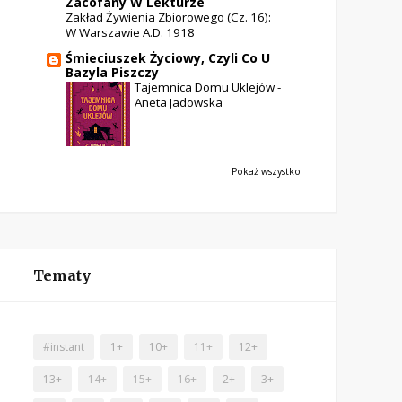
Zacofany W Lekturze
Zakład Żywienia Zbiorowego (cz. 16):
W Warszawie A.D. 1918
Śmieciuszek Życiowy, Czyli Co U
Bazyla Piszczy
Tajemnica Domu Uklejów -
Aneta Jadowska
Pokaż wszystko
Tematy
#instant
1+
10+
11+
12+
13+
14+
15+
16+
2+
3+