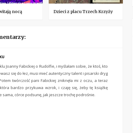
itają nocą
Dzieci z placu Trzech Krzyży
mentarzy:
CKU
lu Joanny Fabickiej o Rudolfie, i myślałam sobie, że ktoś, kto
wasz się do łez, musi mieć autentyczny talent i pisarski dryg
 Potem twórczość pani Fabickiej zniknęła mi z oczu, a teraz
która bardzo przykuwa wzrok, i czaję się, żeby tę książkę
 sama, córce podsunę, jak jeszcze trochę podrośnie.