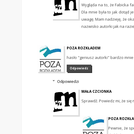
Wygląda na to, że Fabicka fa
Dla mnie była to jak dotąd j
uwagę. Mam nadzieję, że oka
nazwisko autorki jak na razi
POZA ROZKŁADEM
hasło "geniusz autorki" bardzo mnie z
Odpowiedz
Odpowiedzi
MAŁA CZCIONKA
Sprawdź. Powiedz mi, że się m
POZA ROZKŁ
Pewnie, że spr