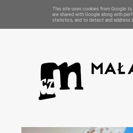
Strona główna
This site uses cookies from Google to d
are shared with Google along with perf
statistics, and to detect and address 