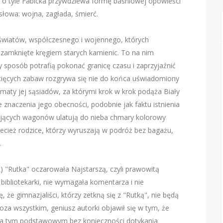
, o tyle Fabicka przywdziewa formę baśniowej opowieści
 słowa: wojna, zagłada, śmierć.
 światów, współczesnego i wojennego, których
 zamknięte kręgiem starych kamienic. To na nim
y sposób potrafią pokonać granicę czasu i zaprzyjaźnić
ziecięcych zabaw rozgrywa się nie do końca uświadomiony
maty jej sąsiadów, za którymi krok w krok podąża Biały
e znaczenia jego obecności, podobnie jak faktu istnienia
żających wagonów ulatują do nieba chmary kolorowy
ecież rodzice, którzy wyruszają w podróż bez bagażu,
.
 "Rutka" oczarowała Najstarszą, czyli prawowitą
ibliotekarki, nie wymagała komentarza i nie
e gimnazjaliści, którzy zetkną się z "Rutką", nie będą
za wszystkim, geniusz autorki objawił się w tym, że
na tym podstawowym bez konieczności dotykania