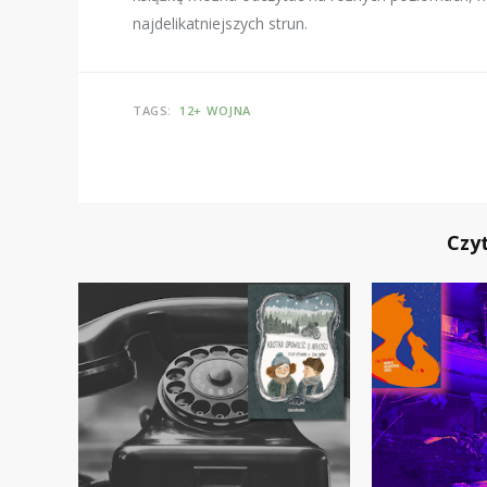
najdelikatniejszych strun.
TAGS:
12+
WOJNA
Czy