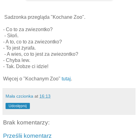
Sadzonka przegląda "Kochane Zoo".
- Co to za zwiezontko?
- Słoń.
- A to, co to za zwiezontko?
- To jest żyrafa.
- A wies, co to jest za zwiezontko?
- Chyba lew.
- Tak. Dobze ci idzie!
Więcej o "Kochanym Zoo"
tutaj
.
Mała czcionka
at
16:13
Udostępnij
Brak komentarzy:
Prześlij komentarz