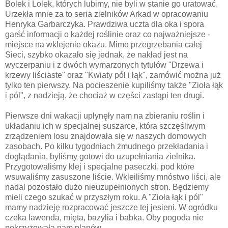
Bolek i Lolek, których lubimy, nie byli w stanie go uratować.
Urzekła mnie za to seria zielników Arkad w opracowaniu
Henryka Garbarczyka. Prawdziwa uczta dla oka i spora
garść informacji o każdej roślinie oraz co najważniejsze -
miejsce na wklejenie okazu. Mimo przegrzebania całej
Sieci, szybko okazało się jednak, że nakład jest na
wyczerpaniu i z dwóch wymarzonych tytułów "Drzewa i
krzewy liściaste" oraz "Kwiaty pól i łąk", zamówić można już
tylko ten pierwszy. Na pocieszenie kupiliśmy także "Zioła łąk
i pól", z nadzieją, że chociaż w części zastąpi ten drugi.
Pierwsze dni wakacji upłynęły nam na zbieraniu roślin i
układaniu ich w specjalnej suszarce, która szczęśliwym
zrządzeniem losu znajdowała się w naszych domowych
zasobach. Po kilku tygodniach żmudnego przekładania i
doglądania, byliśmy gotowi do uzupełniania zielnika.
Przygotowaliśmy klej i specjalne paseczki, pod które
wsuwaliśmy zasuszone liście. Wkleiliśmy mnóstwo liści, ale
nadal pozostało dużo nieuzupełnionych stron. Będziemy
mieli czego szukać w przyszłym roku. A "Zioła łąk i pól"
mamy nadzieję rozpracować jeszcze tej jesieni. W ogródku
czeka lawenda, mięta, bazylia i babka. Oby pogoda nie
pokrzyżowała nam planów.