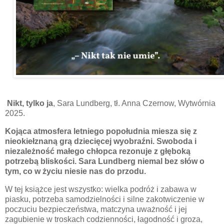
Nikt, tylko ja
, Sara Lundberg, tł. Anna Czernow, Wytwórnia
2025.
Kojąca atmosfera letniego popołudnia miesza się z
nieokiełznaną grą dziecięcej wyobraźni. Swoboda i
niezależność małego chłopca rezonuje z głęboką
potrzebą bliskości. Sara Lundberg niemal bez słów o
tym, co w życiu niesie nas do przodu.
W tej książce jest wszystko: wielka podróż i zabawa w
piasku, potrzeba samodzielności i silne zakotwiczenie w
poczuciu bezpieczeństwa, matczyna uważność i jej
zagubienie w troskach codzienności, łagodność i groza,