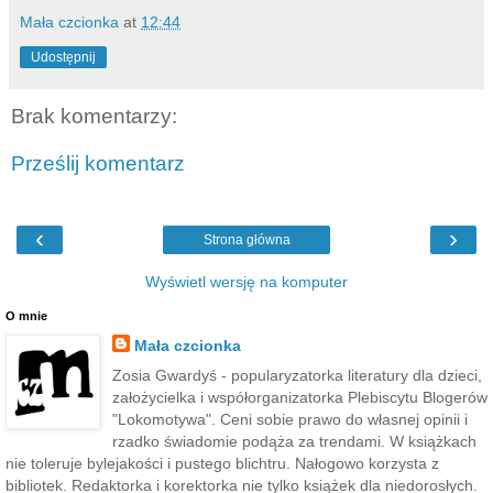
Mała czcionka
at
12:44
Udostępnij
Brak komentarzy:
Prześlij komentarz
‹
›
Strona główna
Wyświetl wersję na komputer
O mnie
Mała czcionka
Zosia Gwardyś - popularyzatorka literatury dla dzieci,
założycielka i współorganizatorka Plebiscytu Blogerów
"Lokomotywa". Ceni sobie prawo do własnej opinii i
rzadko świadomie podąża za trendami. W książkach
nie toleruje bylejakości i pustego blichtru. Nałogowo korzysta z
bibliotek. Redaktorka i korektorka nie tylko książek dla niedorosłych.