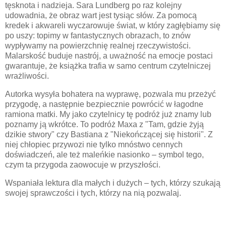
tęsknota i nadzieja. Sara Lundberg po raz kolejny
udowadnia, że obraz wart jest tysiąc słów. Za pomocą
kredek i akwareli wyczarowuje świat, w który zagłębiamy się
po uszy: topimy w fantastycznych obrazach, to znów
wypływamy na powierzchnię realnej rzeczywistości.
Malarskość buduje nastrój, a uważność na emocje postaci
gwarantuje, że książka trafia w samo centrum czytelniczej
wrażliwości.
Autorka wysyła bohatera na wyprawę, pozwala mu przeżyć
przygodę, a następnie bezpiecznie powrócić w łagodne
ramiona matki. My jako czytelnicy tę podróż już znamy lub
poznamy ją wkrótce. To podróż Maxa z "Tam, gdzie żyją
dzikie stwory" czy Bastiana z "Niekończącej się historii". Z
niej chłopiec przywozi nie tylko mnóstwo cennych
doświadczeń, ale też maleńkie nasionko – symbol tego,
czym ta przygoda zaowocuje w przyszłości.
Wspaniała lektura dla małych i dużych – tych, którzy szukają
swojej sprawczości i tych, którzy na nią pozwalaj.