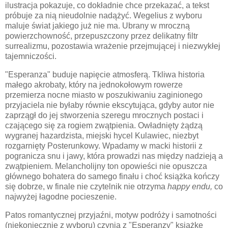
ilustracja pokazuje, co dokładnie chce przekazać, a tekst
próbuje za nią nieudolnie nadążyć. Wegelius z wyboru
maluje świat jakiego już nie ma. Ubrany w mroczną
powierzchowność, przepuszczony przez delikatny filtr
surrealizmu, pozostawia wrażenie przejmującej i niezwykłej
tajemniczości.
"Esperanza" buduje napięcie atmosferą. Tkliwa historia
małego akrobaty, który na jednokołowym rowerze
przemierza nocne miasto w poszukiwaniu zaginionego
przyjaciela nie byłaby równie ekscytująca, gdyby autor nie
zaprzągł do jej stworzenia szeregu mrocznych postaci i
czającego się za rogiem zwątpienia. Owładnięty żądzą
wygranej hazardzista, miejski hycel Kulawiec, niezbyt
rozgarnięty Posterunkowy. Wpadamy w macki historii z
pogranicza snu i jawy, która prowadzi nas między nadzieją a
zwątpieniem. Melancholijny ton opowieści nie opuszcza
głównego bohatera do samego finału i choć książka kończy
się dobrze, w finale nie czytelnik nie otrzyma
happy endu,
co
najwyżej łagodne pocieszenie.
Patos romantycznej przyjaźni, motyw podróży i samotności
(niekoniecznie z wyboru) czynią z "Esperanzy" książkę