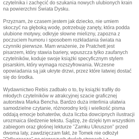
czytelnika i zachęcić do szukania nowych ulubionych krain
na powierzchni Świata Dysku.
Przyznam, że czasem jestem jak dziecko, nie umiem
skoczyć na głęboką wodę, potrzebuję zanęty, która podda
ulubione motywy, odkryje słowne mielizny, zapozna z
poczuciem humoru i sposobem rozkładania świata na
czynniki pierwsze. Mam wrażenie, że Pratchett jest
pisarzem, który stawia bariery, wpuszcza tylko zaufanych
czytelników, koduje swoje książki specyficznym stylem
pisarskim, który wymaga rozszyfrowania. Wczesne
opowiadania są jak ukryte drzwi, przez które łatwiej dostać
się do środka.
Wydawnictwo Rebis zadbało o to, by książki trafiły do
młodych czytelników w atrakcyjnej szacie graficznej
autorstwa Marka Bencha. Bardzo duża interlinia ułatwia
samodzielne czytanie, różnorodny krój i wielkość pisma
oddają emocje bohaterów, duża liczba dowcipnych ilustracji
urozmaica śledzenie tekstu. Sądzę, że dzięki tym wszystkim
zabiegom oraz głośnej lekturze "Zamku Ukruszon" przed
dwoma laty, zawdzięczam fakt, że Tomek nie odłożył