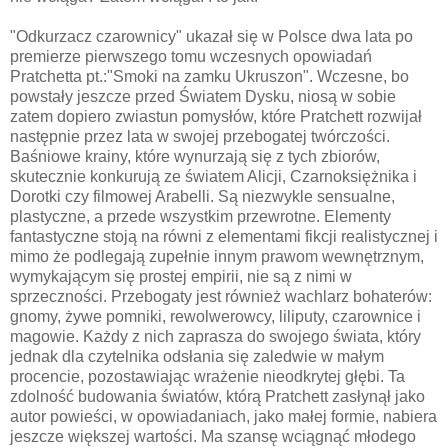
"Odkurzacz czarownicy" ukazał się w Polsce dwa lata po
premierze pierwszego tomu wczesnych opowiadań
Pratchetta pt.:"Smoki na zamku Ukruszon". Wczesne, bo
powstały jeszcze przed Światem Dysku, niosą w sobie
zatem dopiero zwiastun pomysłów, które Pratchett rozwijał
następnie przez lata w swojej przebogatej twórczości.
Baśniowe krainy, które wynurzają się z tych zbiorów,
skutecznie konkurują ze światem Alicji, Czarnoksiężnika i
Dorotki czy filmowej Arabelli. Są niezwykle sensualne,
plastyczne, a przede wszystkim przewrotne. Elementy
fantastyczne stoją na równi z elementami fikcji realistycznej i
mimo że podlegają zupełnie innym prawom wewnętrznym,
wymykającym się prostej empirii, nie są z nimi w
sprzeczności. Przebogaty jest również wachlarz bohaterów:
gnomy, żywe pomniki, rewolwerowcy, liliputy, czarownice i
magowie. Każdy z nich zaprasza do swojego świata, który
jednak dla czytelnika odsłania się zaledwie w małym
procencie, pozostawiając wrażenie nieodkrytej głębi. Ta
zdolność budowania światów, którą Pratchett zasłynął jako
autor powieści, w opowiadaniach, jako małej formie, nabiera
jeszcze większej wartości. Ma szansę wciągnąć młodego