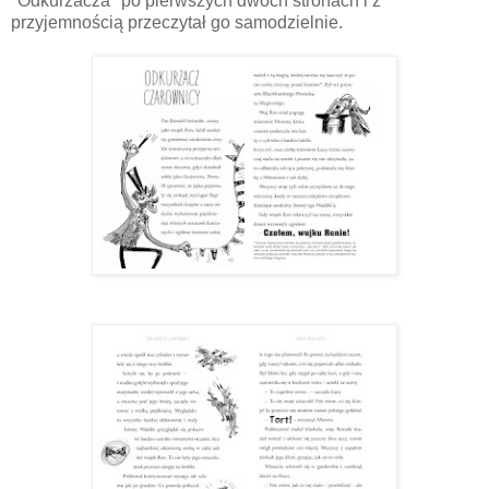
"Odkurzacza" po pierwszych dwóch stronach i z
przyjemnością przeczytał go samodzielnie.