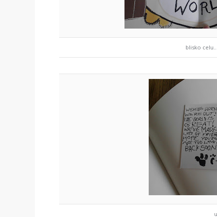
blisko celu..
u