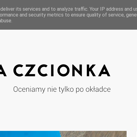
eliver its services and to analyze traffic. Your IP address and 
ormance and security metrics to ensure quality of service, gen
abuse.