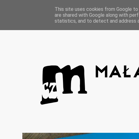
Strona główna
This site uses cookies from Google to d
are shared with Google along with perf
statistics, and to detect and address 