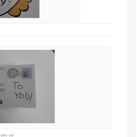
.
dało się!