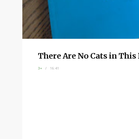
There Are No Cats in This
3+
16:41