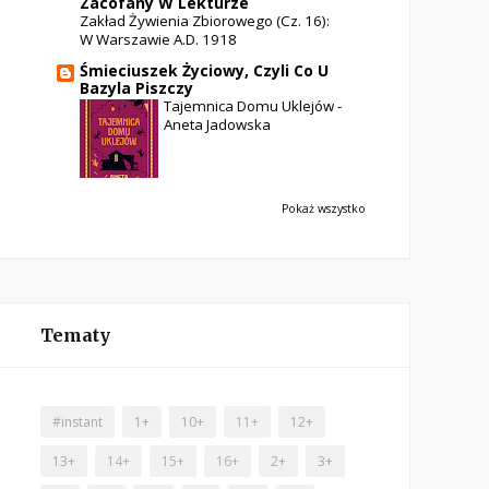
Zacofany W Lekturze
Zakład Żywienia Zbiorowego (cz. 16):
W Warszawie A.D. 1918
Śmieciuszek Życiowy, Czyli Co U
Bazyla Piszczy
Tajemnica Domu Uklejów -
Aneta Jadowska
Pokaż wszystko
Tematy
#instant
1+
10+
11+
12+
13+
14+
15+
16+
2+
3+