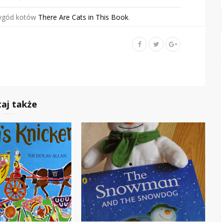
zygód kotów
There Are Cats in This Book
.
taj także