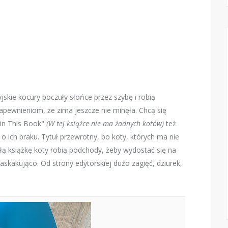
jskie kocury poczuły słońce przez szybę i robią
apewnieniom, że zima jeszcze nie minęła. Chcą się
 in This Book"
(W tej książce nie ma żadnych kotów)
też
 o ich braku. Tytuł przewrotny, bo koty, których ma nie
ą książkę koty robią podchody, żeby wydostać się na
zaskakująco. Od strony edytorskiej dużo zagięć, dziurek,