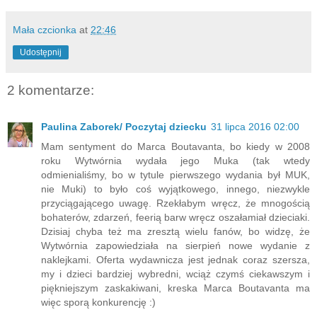
Mała czcionka
at
22:46
Udostępnij
2 komentarze:
Paulina Zaborek/ Poczytaj dziecku
31 lipca 2016 02:00
Mam sentyment do Marca Boutavanta, bo kiedy w 2008
roku Wytwórnia wydała jego Muka (tak wtedy
odmienialiśmy, bo w tytule pierwszego wydania był MUK,
nie Muki) to było coś wyjątkowego, innego, niezwykle
przyciągającego uwagę. Rzekłabym wręcz, że mnogością
bohaterów, zdarzeń, feerią barw wręcz oszałamiał dzieciaki.
Dzisiaj chyba też ma zresztą wielu fanów, bo widzę, że
Wytwórnia zapowiedziała na sierpień nowe wydanie z
naklejkami. Oferta wydawnicza jest jednak coraz szersza,
my i dzieci bardziej wybredni, wciąż czymś ciekawszym i
piękniejszym zaskakiwani, kreska Marca Boutavanta ma
więc sporą konkurencję :)