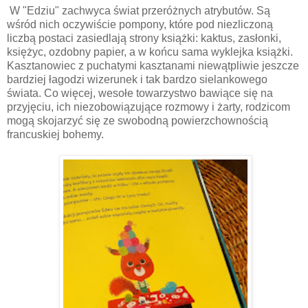
W "Edziu" zachwyca świat przeróżnych atrybutów. Są
wśród nich oczywiście pompony, które pod niezliczoną
liczbą postaci zasiedlają strony książki: kaktus, zasłonki,
księżyc, ozdobny papier, a w końcu sama wyklejka książki.
Kasztanowiec z puchatymi kasztanami niewątpliwie jeszcze
bardziej łagodzi wizerunek i tak bardzo sielankowego
świata. Co więcej, wesołe towarzystwo bawiące się na
przyjęciu, ich niezobowiązujące rozmowy i żarty, rodzicom
mogą skojarzyć się ze swobodną powierzchownością
francuskiej bohemy.