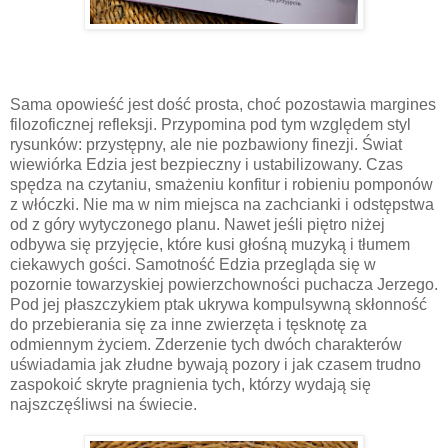
Sama opowieść jest dość prosta, choć pozostawia margines
filozoficznej refleksji. Przypomina pod tym względem styl
rysunków: przystępny, ale nie pozbawiony finezji. Świat
wiewiórka Edzia jest bezpieczny i ustabilizowany. Czas
spędza na czytaniu, smażeniu konfitur i robieniu pomponów
z włóczki. Nie ma w nim miejsca na zachcianki i odstępstwa
od z góry wytyczonego planu. Nawet jeśli piętro niżej
odbywa się przyjęcie, które kusi głośną muzyką i tłumem
ciekawych gości. Samotność Edzia przegląda się w
pozornie towarzyskiej powierzchowności puchacza Jerzego.
Pod jej płaszczykiem ptak ukrywa kompulsywną skłonność
do przebierania się za inne zwierzęta i tęsknotę za
odmiennym życiem. Zderzenie tych dwóch charakterów
uświadamia jak złudne bywają pozory i jak czasem trudno
zaspokoić skryte pragnienia tych, którzy wydają się
najszczęśliwsi na świecie.