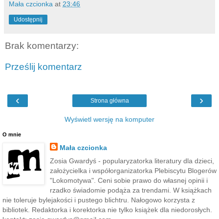
Mała czcionka
at
23:46
Udostępnij
Brak komentarzy:
Prześlij komentarz
‹
›
Strona główna
Wyświetl wersję na komputer
O mnie
Mała czcionka
Zosia Gwardyś - popularyzatorka literatury dla dzieci,
założycielka i współorganizatorka Plebiscytu Blogerów
"Lokomotywa". Ceni sobie prawo do własnej opinii i
rzadko świadomie podąża za trendami. W książkach
nie toleruje bylejakości i pustego blichtru. Nałogowo korzysta z
bibliotek. Redaktorka i korektorka nie tylko książek dla niedorosłych.