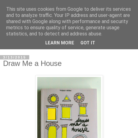
This site uses cookies from Google to deliver its services
and to analyze traffic. Your IP address and user-agent are
shared with Google along with performance and security
metrics to ensure quality of service, generate usage
statistics, and to detect and address abuse.
LEARN MORE
GOT IT
3/13/2015
Draw Me a House