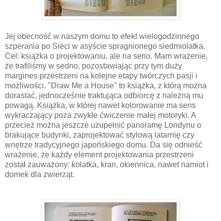
Jej obecność w naszym domu to efekt wielogodzinnego
szperania po Sieci w asyście spragnionego siedmiolatka.
Cel: książka o projektowaniu, ale na serio. Mam wrażenie,
że trafiliśmy w sedno, pozostawiając przy tym duży
margines przestrzeni na kolejne etapy twórczych pasji i
możliwości. "Draw Me a House" to książka, z którą można
dorastać, jednocześnie traktująca odbiorcę z należną mu
powagą. Książka, w której nawet kolorowanie ma sens
wykraczający poza zwykłe ćwiczenie małej motoryki. A
przecież można jeszcze uzupełnić panoramę Londynu o
brakujące budynki, zaprojektować stylową latarnię czy
wnętrze tradycyjnego japońskiego domu. Da się odnieść
wrażenie, że każdy element projektowania przestrzeni
został zauważony: kołatka, kran, okiennica, nawet namiot i
domek dla zwierząt.