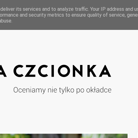
eliver its services and to analyze traffic. Your IP address and 
ormance and security metrics to ensure quality of service, gen
abuse.