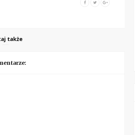
taj także
mentarze: