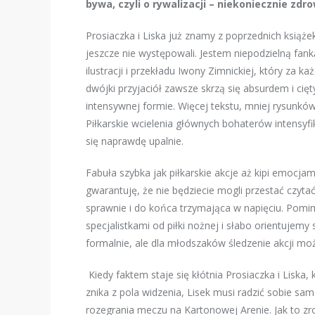
bywa, czyli o rywalizacji – niekoniecznie zdro
Prosiaczka i Liska już znamy z poprzednich książ
jeszcze nie występowali. Jestem niepodzielną fanką
ilustracji i przekładu Iwony Zimnickiej, który za k
dwójki przyjaciół zawsze skrzą się absurdem i cię
intensywnej formie. Więcej tekstu, mniej rysunków
Piłkarskie wcielenia głównych bohaterów intensyfik
się naprawdę upalnie.
Fabuła szybka jak piłkarskie akcje aż kipi emocjam
gwarantuję, że nie będziecie mogli przestać czyta
sprawnie i do końca trzymająca w napięciu.
Pomimo
specjalistkami od piłki nożnej i słabo orientujemy
formalnie, ale dla młodszaków śledzenie akcji m
Kiedy faktem staje się kłótnia Prosiaczka i Liska, 
znika z pola widzenia, Lisek musi radzić sobie
rozegrania meczu na Kartonowej Arenie. Jak to z