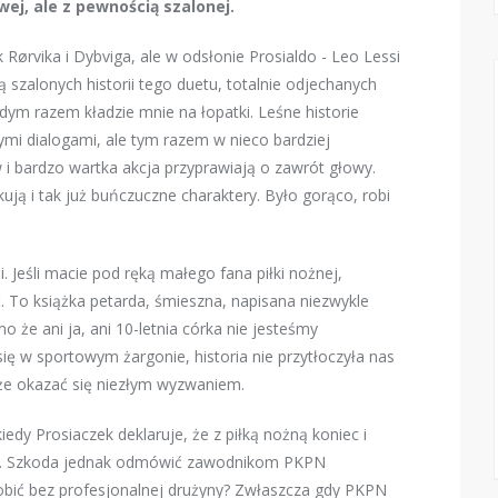
wej, ale z pewnością szalonej.
ek
Rørvika i
Dybviga, ale w odsłonie Prosialdo - Leo Lessi
 szalonych historii tego duetu, totalnie odjechanych
ażdym razem kładzie mnie na łopatki. Leśne historie
tymi dialogami, ale tym razem w nieco bardziej
 i bardzo wartka akcja przyprawiają o zawrót głowy.
ują i tak już buńczuczne charaktery. Było gorąco, robi
i. Jeśli macie pod ręką małego fana piłki nożnej,
ć. To książka petarda, śmieszna, napisana niezwykle
 że ani ja, ani 10-letnia córka nie jesteśmy
 się w sportowym żargonie, historia nie przytłoczyła nas
oże okazać się niezłym wyzwaniem.
kiedy Prosiaczek deklaruje, że z piłką nożną koniec i
 sam. Szkoda jednak odmówić zawodnikom PKPN
robić bez profesjonalnej drużyny? Zwłaszcza gdy PKPN