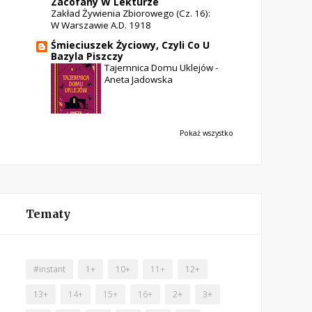
Zacofany W Lekturze
Zakład Żywienia Zbiorowego (cz. 16):
W Warszawie A.D. 1918
Śmieciuszek Życiowy, Czyli Co U
Bazyla Piszczy
Tajemnica Domu Uklejów -
Aneta Jadowska
Pokaż wszystko
Tematy
#instant
1+
10+
11+
12+
13+
14+
15+
16+
2+
3+