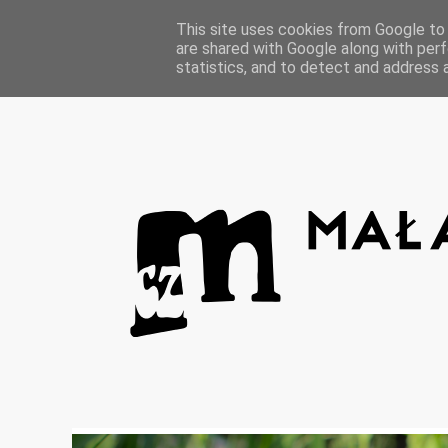
Strona główna
This site uses cookies from Google to d
are shared with Google along with perf
statistics, and to detect and address 