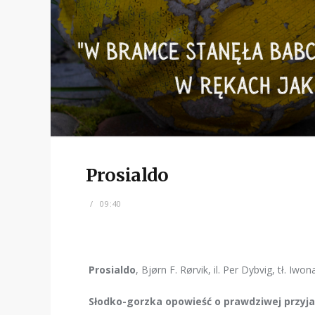
Prosialdo
09:40
Prosialdo
,
Bjørn F. Rørvik, il.
Per Dybvig, tł. Iwo
Słodko-gorzka opowieść o prawdziwej przyjaźni