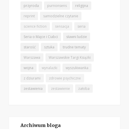
przyroda
purnonsens
religijna
reprint
samodzielne czytanie
science fiction
sensacja
seria
Seria o Majce i Ciabci
sławni ludzie
starość
sztuka
trudne tematy
Warszawa
Warszawskie Targi Książki
wojna
wynalazki
wyszukiwanka
z dziurami
zdrowie psychiczne
zestawienia
zestawienie
żałoba
Archiwum bloga