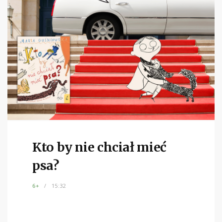
Kto by nie chciał mieć
psa?
6+
15:32