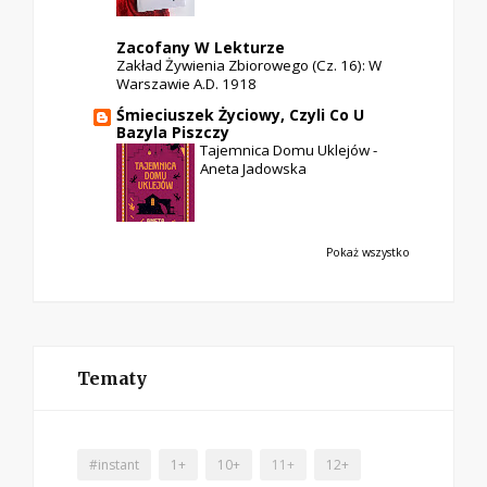
Zacofany W Lekturze
Zakład Żywienia Zbiorowego (cz. 16): W
Warszawie A.D. 1918
Śmieciuszek Życiowy, Czyli Co U
Bazyla Piszczy
Tajemnica Domu Uklejów -
Aneta Jadowska
Pokaż wszystko
Tematy
#instant
1+
10+
11+
12+