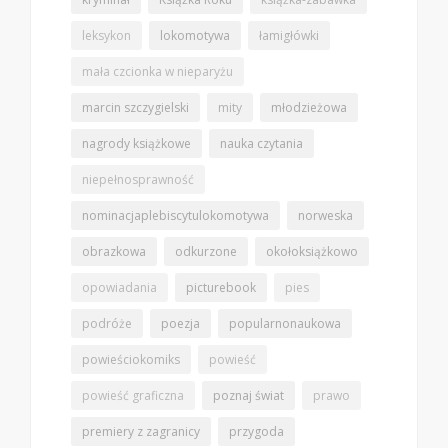
leksykon
lokomotywa
łamigłówki
mała czcionka w nieparyżu
marcin szczygielski
mity
młodzieżowa
nagrody książkowe
nauka czytania
niepełnosprawność
nominacjaplebiscytulokomotywa
norweska
obrazkowa
odkurzone
okołoksiążkowo
opowiadania
picturebook
pies
podróże
poezja
popularnonaukowa
powieściokomiks
powieść
powieść graficzna
poznaj świat
prawo
premiery z zagranicy
przygoda