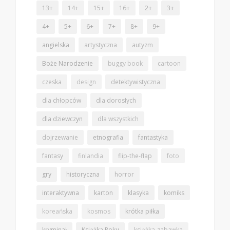
13+
14+
15+
16+
2+
3+
4+
5+
6+
7+
8+
9+
angielska
artystyczna
autyzm
Boże Narodzenie
buggy book
cartoon
czeska
design
detektywistyczna
dla chłopców
dla dorosłych
dla dziewczyn
dla wszystkich
dojrzewanie
etnografia
fantastyka
fantasy
finlandia
flip-the-flap
foto
gry
historyczna
horror
interaktywna
karton
klasyka
komiks
koreańska
kosmos
krótka piłka
kryminał
Książka Roku
książka-zabawka