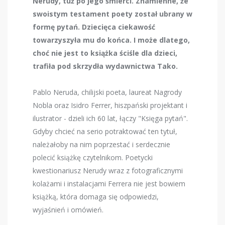
Nerudy, tuż po jego śmierci. Znamienne, że
swoistym testament poety został ubrany w
formę pytań. Dziecięca ciekawość
towarzyszyła mu do końca.
I może dlatego,
choć nie jest to książka ściśle dla dzieci,
trafiła pod skrzydła wydawnictwa Tako.
Pablo Neruda, chilijski poeta, laureat Nagrody
Nobla oraz Isidro Ferrer, hiszpański projektant i
ilustrator - dzieli ich 60 lat, łączy "Księga pytań".
Gdyby chcieć na serio potraktować ten tytuł,
należałoby na nim poprzestać i serdecznie
polecić książkę czytelnikom. Poetycki
kwestionariusz Nerudy wraz z fotograficznymi
kolażami i instalacjami Ferrera nie jest bowiem
książką, która domaga się odpowiedzi,
wyjaśnień i omówień.