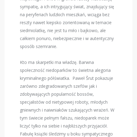
sympatię, a ich intrygujący świat, znajdujący się
na peryferiach ludzkich mieszkań, wciąga bez
reszty nawet kiepsko zorientowaną w temacie
siedmiolatkę, nie jest tu miło i bajkowo, ale
całkiem ponuro, niebezpiecznie i w autentyczny
sposób szemranie.
Kto ma skarpetki ma władzę. Barwna
społeczność niedoparków to świetna alegoria
kryminalnego półświatka. Paweł
Šrut
pokazuje
zarówno zdegradowanych szefów jak i
zdobywających popularność bossów,
specjalistów od nietypowej roboty, młodych
gniewnych i naiwniaków szukających wrażeń. W
tym świecie pełnym fałszu, niedoparek może
liczyć tylko na siebie i najbliższych przyjaciół.
Fabułę książki śledzimy u boku sympatycznego