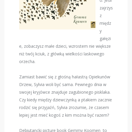
o. Jeśli
zajrzys
z
międz
y
gałęzi
e, zobaczysz małe dzieci, wzrostem nie większe
niż twój kciuk, z główką wielkości laskowego
orzecha.
Zamiast bawić się z głośną hałastrą Opiekunów
Drzew, Sylvia woli być sama. Pewnego dnia w
swojej kryjówce znajduje zagubionego pisklaka.
Czy kiedy między dziewczynką a ptakiem zacznie
rodzić się przyjaźń, Sylvia zrozumie, że czasem
lepiej jest mieć kogoś z kim można być razem?
Debiutancki picture book Gemmy Koomen to