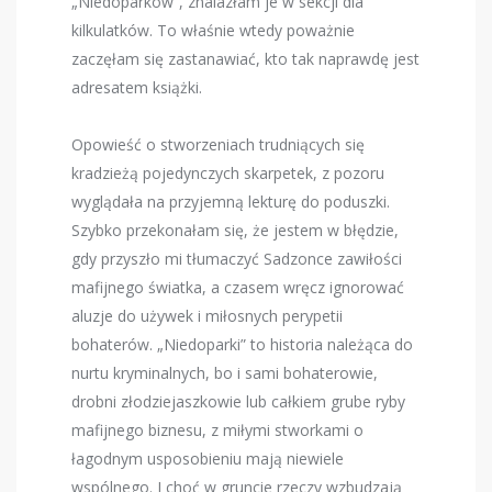
„Niedoparków”, znalazłam je w sekcji dla
kilkulatków. To właśnie wtedy poważnie
zaczęłam się zastanawiać, kto tak naprawdę jest
adresatem książki.
Opowieść o stworzeniach trudniących się
kradzieżą pojedynczych skarpetek, z pozoru
wyglądała na przyjemną lekturę do poduszki.
Szybko przekonałam się, że jestem w błędzie,
gdy przyszło mi tłumaczyć Sadzonce zawiłości
mafijnego światka, a czasem wręcz ignorować
aluzje do używek i miłosnych perypetii
bohaterów. „Niedoparki” to historia należąca do
nurtu kryminalnych, bo i sami bohaterowie,
drobni złodziejaszkowie lub całkiem grube ryby
mafijnego biznesu, z miłymi stworkami o
łagodnym usposobieniu mają niewiele
wspólnego. I choć w gruncie rzeczy wzbudzają