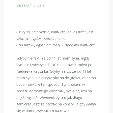
#INSTANT
23:51
- Miej się na oriencie, Kapturko, bo las pełen jest
dziwnych typów - rzuciła mama.
- Na luzaku, ogarniam trasę - uspokoiła Kapturka.
Gdyby nie fakt, że od 11 lat mam syna, nigdy
bym nie uwierzyła, że ktoś naprawdę mówi jak
Niebieska Kapturka. Gdyby nie to, że od 11 lat
mam syna, nie przyszłoby mi do głowy, że sama
będę mówić w ten sposób. Tymczasem w
zaciszu domowego
kwadratu,
sypię
hajsem
na
męski wypad
z
ziomami,
pytam jak długo
zamierza jeszcze
nerdzić
na konsoli, a gdy
kampi
się w domu, wyrzucam na rower.