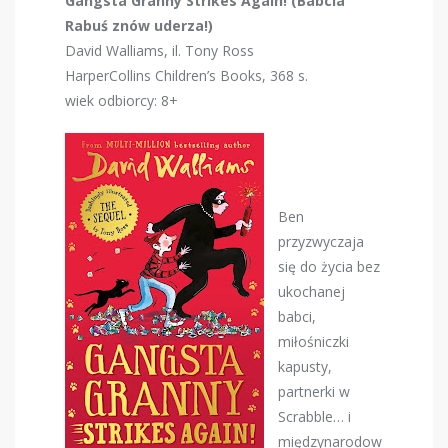
Gangsta Granny Strikes Again! (Babcia
Rabuś znów uderza!)
David Walliams, il. Tony Ross
HarperCollins Children’s Books, 368 s.
wiek odbiorcy: 8+
Ben
przyzwyczaja
się do życia bez
ukochanej
babci,
miłośniczki
kapusty,
partnerki w
Scrabble… i
międzynarodow