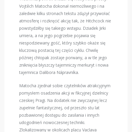
Vojtěch Matocha dokonał niemożliwego i na
zaledwie kilku stronach tekstu zdążył przywołać
atmosferę i rozkręcić akcję tak, że Hitchcock nie
powstydziłby się takiego wstępu. Dziadek Jirki
umiera, a na jego pogrzebie pojawia się
niespodziewany gość, który szybko okaże się
kluczową postacią tej części cyklu. Chwilę
później chłopak zostaje porwany, a w tle jego
zniknięcia błyszczy tajemniczy merkuryt i nowa
tajemnica
Dalibora
Nápravníka.
Matocha zjednał sobie czytelników atrakcyjnym
pomysłem osadzenia akcji w fikcyjnej dzielnicy
czeskiej Pragi. Na dodatek nie zwyczajnej lecz
zupełnie fantastycznej, od przeszło stu lat
pozbawionej dostępu do zasilania i innych
udogodnień nowoczesnej techniki.
Zlokalizowany w okolicach placu Vaclava