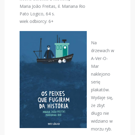
Maria João Freitas, il. Mariana Rio
Pato Logico, 64 s.
wiek odbiorcy: 6+
Na
drzewach w
A-Ver-O-
Mar
naklejono
serię
plakatów.
Wydaje się,
że zbyt
długo nie
widziano w
morzu ryb.