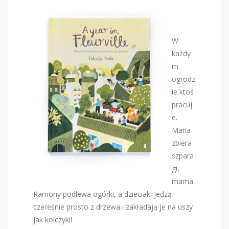
W
każdy
m
ogrodz
ie ktoś
pracuj
e.
Maria
zbiera
szpara
gi,
mama
Ramony podlewa ogórki, a dzieciaki jedzą
czereśnie prosto z drzewa i zakładają je na uszy
jak kolczyki!