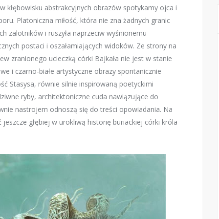
 w kłębowisku abstrakcyjnych obrazów spotykamy ojca i
ru. Platoniczna miłość, która nie zna żadnych granic
ych zalotników i ruszyła naprzeciw wyśnionemu
ycznych postaci i oszałamiających widoków. Ze strony na
ew zranionego ucieczką córki Bajkała nie jest w stanie
we i czarno-białe artystyczne obrazy spontanicznie
ść Stasysa, równie silnie inspirowaną poetyckimi
ziwne ryby, architektoniczne cuda nawiązujące do
wnie nastrojem odnoszą się do treści opowiadania. Na
jeszcze głębiej w urokliwą historię buriackiej córki króla