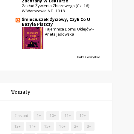
Zacofany W Lekturze
Zakład Żywienia Zbiorowego (cz. 16):
W Warszawie A.D. 1918
Śmieciuszek Życiowy, Czyli Co U
Bazyla Piszczy
Tajemnica Domu Uklejów -
Aneta Jadowska
Pokaż wszystko
Tematy
#instant
1+
10+
11+
12+
13+
14+
15+
16+
2+
3+