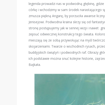
legenda prowadzi nas w podwodną głębinę, gdzie
córkę i wchodzimy w sam środek narastającego spo
zmusza piękną Angarę, by porzuciła awanse liczn
Jenisejowi. Podwodna kraina skrzy się od fantast
stronę postępujemy jak w sennej wizji i nawet gni
zepsuć odwiecznej konstrukcji tego świata. Koloro
mieszają się ze sobą przywołując na myśl twórczo
skojarzeniami. Twarze o wschodnich rysach, przed
buddyjskich świątyń i podwodnych raf. Obrazy głó
ich podstawie można snuć kolejne historie, zajrzeć 
Bajkała.