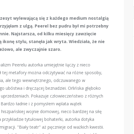
przesyt wylewającą się z każdego medium nostalgią
zyjęłam z ulgą. Peerel bez pudru był mi potrzebny
 mnie. Najstarsza, od kilku miesięcy zawzięcie
konę stylu, stanęła jak wryta. Wiedziała, że nie
beżowo, ale zwyczajnie szaro.
alizm Peerelu autorka umiejętnie łączy z nieco
jał tej metafory można odczytywać na różne sposoby,
enia, ale tego wewnętrznego, odczuwanego w
go ubóstwa i dręczącej beznadziei. Orlińska głęboko
i uprzedzeniach. Pokazuje człowieczeństwo z różnych
. Bardzo ładnie i z pomysłem wplata wątek
iszpańskiej wojnie domowej, nieco bardziej na siłę
a przykładzie tytułowej bohaterki, autorka dotyka
igracji. "Biały teatr" aż pęcznieje od ważkich kwestii.