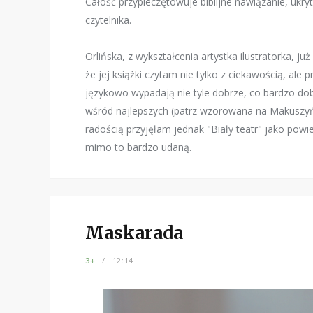
Całość przypieczętowuje biblijne nawiązanie, ukry
czytelnika.
Orlińska, z wykształcenia artystka ilustratorka, j
że jej książki czytam nie tylko z ciekawością, al
językowo wypadają nie tyle dobrze, co bardzo do
wśród najlepszych (patrz wzorowana na Makuszyńs
radością przyjęłam jednak "Biały teatr" jako powi
mimo to bardzo udaną.
Maskarada
3+
12:14