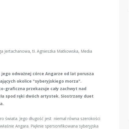
ga Jertachanowa, tł. Agnieszka Matkowska, Media
 jego odważnej córce Angarze od lat porusza
jących okolice "syberyjskiego morza".
ko-graficzna przekazuje cały zachwyt nad
ła spod ręki dwóch artystek. Siostrzany duet
a.
ro świata.
Jego długość jest niemal równa szerokości
ą właśnie Angara. Pięknie spersonifikowana syberyjska