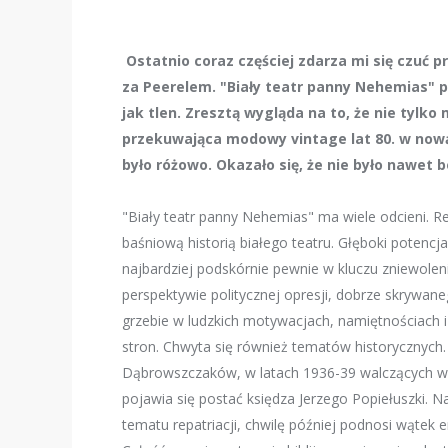
Ostatnio coraz częściej zdarza mi się czuć 
za Peerelem. "Biały teatr panny Nehemias" pr
jak tlen. Zresztą wygląda na to, że nie tylko
przekuwająca modowy vintage lat 80. w nową i
było różowo. Okazało się, że nie było nawet 
"Biały teatr panny Nehemias" ma wiele odcieni. Re
baśniową historią białego teatru. Głęboki potenc
najbardziej podskórnie pewnie w kluczu zniewol
perspektywie politycznej opresji, dobrze skrywane
grzebie w ludzkich motywacjach, namiętnościach 
stron. Chwyta się również tematów historycznych
Dąbrowszczaków, w latach 1936-39 walczących w h
pojawia się postać księdza Jerzego Popiełuszki. N
tematu repatriacji, chwilę później podnosi wątek em