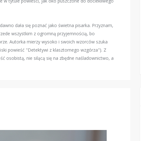
te w tytule powieści, jak oko puszczone do dociekliwego
uż dawno dała się poznać jako świetna pisarka. Przyznam,
e przede wszystkim z ogromną przyjemnością, bo
brze. Autorka mierzy wysoko i swoich wzorców szuka
ki powieść "Detektywi z klasztornego wzgórza"). Z
eść osobistą, nie silącą się na zbędne naśladownictwo, a