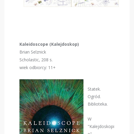
Kaleidoscope (Kalejdoskop)
Brian Selznick
Scholastic, 208 s.
wiek odbiorcy: 11+
Statek.
Ogród.
Biblioteka.
W
"Kalejdoskopi
e"