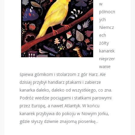
w
północn
ych
Niemcz
ech
żółty
kanarek
nieprzer
wanie
śpiewa górnikom i stolarzom z gór Harz. Ale
dzisiaj przybył handlarz ptakami i zabierze
kanarka daleko, daleko od wszystkiego, co zna.
Podróż wiedzie pociągami i statkami parowymi
przez Europę, a nawet Atlantyk. W końcu
kanarek przybywa do pokoju w Nowym Jorku,
gdzie słyszy dziwnie znajomą piosenkę...