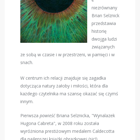
niezrównany
Brian Selznick
przedstawia
historię
dwojga ludzi
związanych
ze sobą w czasie i w przestrzeni, w pamięci i w
snach.
W centrum ich relacji znajduje się zagadka
dotycząca natury żałoby i miłości, która dla
każdego czytelnika ma szansę okazać się czymś
innym.
Pierwsza
powieść
Briana Selznicka, "Wynalazek
Hugona Cabreta", w 2008 roku została
wyróżniona prestiżowym medalem Caldecotta
dla najlepszej książki obrazkowej (sic!).