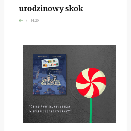
urodzinowy skok
6+
14:20