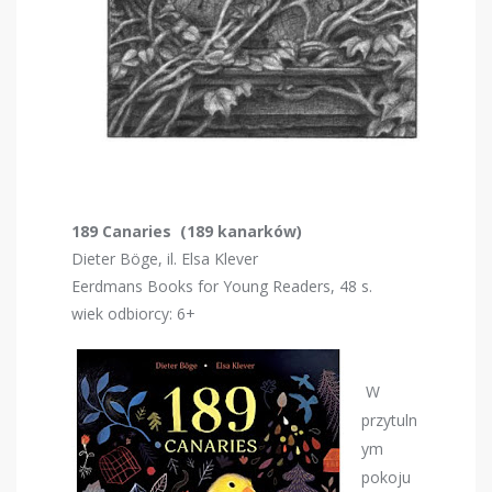
189 Canaries (189 kanarków)
Dieter Böge, il. Elsa Klever
‎Eerdmans Books for Young Readers, 48 s.
wiek odbiorcy: 6+
W
przytuln
ym
pokoju