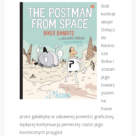
Bob
kontrat
akuje!
Dołącz
do
listono
sza
Boba i
zostań
jego
towarz
yszem
na
trasie
przez galaktykę w zabawnej powieści graficznej,
będącej kontynuacją pierwszej części jego
kosmicznych przygód.