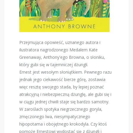
Przejmująca opowieść, uznanego autora i
ilustratora nagrodzonego Medalem Kate
Greenaway, Anthony'ego Browna, o słoniku,
który gubi się w tajemniczej dżungli.
Ernest jest wesołym słoniątkiem. Pewnego razu
jednak jego ciekawość bierze górę, zostawia
więc resztę swojego stada, by lepiej poznać
atrakcyjną i niebezpieczną dżunglę, ale gubi się i
w ciągu jednej chwili staje się bardzo samotny.
W zaroślach spotyka niegrzecznego goryla,
zmęczonego lwa, niesympatycznego
hipopotama i obojętnego krokodyla. Czy ktoś
pomoże Ernestowi wydostać się z dżungli i