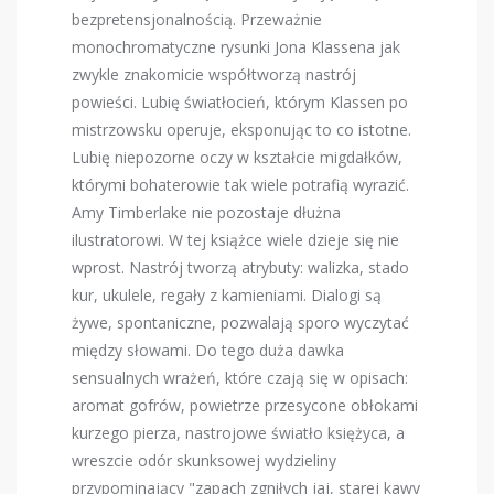
bezpretensjonalnością. Przeważnie
monochromatyczne rysunki Jona Klassena jak
zwykle znakomicie współtworzą nastrój
powieści. Lubię światłocień, którym Klassen po
mistrzowsku operuje, eksponując to co istotne.
Lubię niepozorne oczy w kształcie migdałków,
którymi bohaterowie tak wiele potrafią wyrazić.
Amy Timberlake nie pozostaje dłużna
ilustratorowi. W tej książce wiele dzieje się nie
wprost. Nastrój tworzą atrybuty: walizka, stado
kur, ukulele, regały z kamieniami. Dialogi są
żywe, spontaniczne, pozwalają sporo wyczytać
między słowami. Do tego duża dawka
sensualnych wrażeń, które czają się w opisach:
aromat gofrów, powietrze przesycone obłokami
kurzego pierza, nastrojowe światło księżyca, a
wreszcie odór skunksowej wydzieliny
przypominający "zapach zgniłych jaj, starej kawy