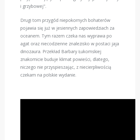
i grzybowej".
Drugi tom przygód niepokornych bohaterów
pojawia się już w jesiennych zapowiedziach za
oceanem. Tym razem czeka nas wyprawa po
agat oraz niecodzienne znalezisko w postaci jaja
dinozaura. Przekład Barbary Łukomskiej
znakomicie buduje klimat powieści, dlatego,
niczego nie przyspieszając, z niecierpliwością
czekam na polskie wydanie.