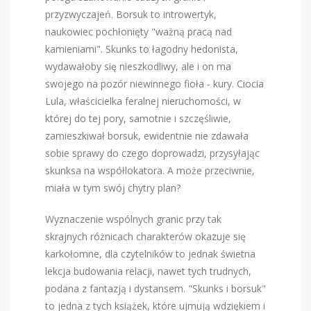
przyzwyczajeń. Borsuk to introwertyk,
naukowiec pochłonięty "ważną pracą nad
kamieniami". Skunks to łagodny hedonista,
wydawałoby się nieszkodliwy, ale i on ma
swojego na pozór niewinnego fioła - kury. Ciocia
Lula, właścicielka feralnej nieruchomości, w
której do tej pory, samotnie i szczęśliwie,
zamieszkiwał borsuk, ewidentnie nie zdawała
sobie sprawy do czego doprowadzi, przysyłając
skunksa na współlokatora. A może przeciwnie,
miała w tym swój chytry plan?
Wyznaczenie wspólnych granic przy tak
skrajnych różnicach charakterów okazuje się
karkołomne, dla czytelników to jednak świetna
lekcja budowania relacji, nawet tych trudnych,
podana z fantazją i dystansem. "Skunks i borsuk"
to jedna z tych książek, które ujmują wdziękiem i