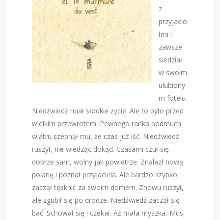
z
przyjació
łmi i
zawsze
siedział
w swoim
ulubiony
m fotelu.
Niedźwiedź miał słodkie życie. Ale to było przed
wielkim przewrotem. Pewnego ranka podmuch
wiatru szepnął mu, że czas już iść. Niedźwiedź
ruszył, nie wiedząc dokąd. Czasami czuł się
dobrze sam, wolny jak powietrze. Znalazł nową
polanę i poznał przyjaciela. Ale bardzo szybko
zaczął tęsknić za swoim domem. Znowu ruszył,
ale zgubił się po drodze. Niedźwiedź zaczął się
bać. Schował się i czekał. Aż mała myszka, Mus,