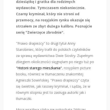
dziesiątkę i gratka dla rodzimych
wydawców. Tymczasem niekoniecznie.
Czarny kryminał, który nie stroni od
przemocy, na rosyjskim rynku okazuje się
strzałem ze zbyt dużego kalibru. Poznajcie
serię "Zwierzęce zbrodnie".
"Prawo drapieżcy" to drugi tytuł Anny
Starobiniec, który trafił do polskich czytelników
za sprawą wydawnictwa Dwie Siostry. Zupełnym
zbiegiem okoliczności sięgnęłam po niego tuż po
"Historii starego mieszkania"
, rosyjskim picture
booku, również w tłumaczeniu znakomitej
Agnieszki Sowińskiej. "Prawo drapieżcy" czyta
się świetnie, jak rasowy kryminał, i sądzę, że w
równym stopniu jest to zasługa autorki jak i
tłumaczki.
Moja wrażliwa córka nie pokochała "Wilczej