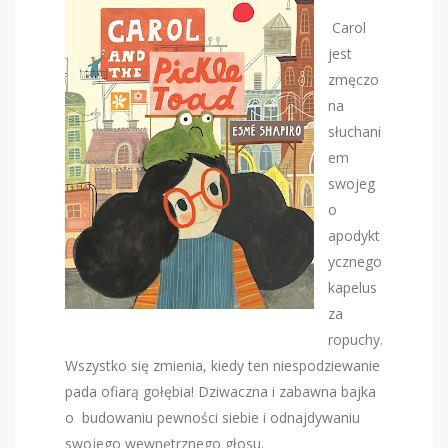
Carol
jest
zmęczo
na
słuchani
em
swojeg
o
apodykt
ycznego
kapelus
za
ropuchy.
Wszystko się zmienia, kiedy ten niespodziewanie
pada ofiarą gołębia! Dziwaczna i zabawna bajka
o budowaniu pewności siebie i odnajdywaniu
swojego wewnętrznego głosu.