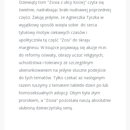
Dziewiąty tom "Zosia z ulicy Kociej" czyta się
świetnie, nadrabiając braki nudnawej poprzedniej
części. Żałuję jedynie, że Agnieszka Tyszka w
wyjątkowy sposób wzięła sobie do serca
tytułowy motyw ciekawych czasów i
upolityczniła tę część "Zosi" do skraju
marginesu. W książce pojawiają się aluzje m.in.
do reformy oświaty, obrazy uczuć religijnych,
uchodźstwa i tolerancji ze szczególnym
ukierunkowaniem na jedyne słuszne podejście
do tych tematów. Tylko czekać aż następnym
razem ruszymy z tematem tabletki dzień po lub
homoseksualnych adopcji. Obym była złym
prorokiem, a "Zosia" pozostała naszą absolutnie
ulubioną dziewczyńską serią.