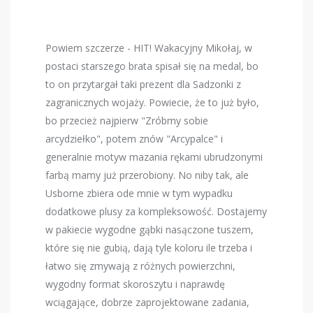
Powiem szczerze - HIT! Wakacyjny Mikołaj, w
postaci starszego brata spisał się na medal, bo
to on przytargał taki prezent dla Sadzonki z
zagranicznych wojaży. Powiecie, że to już było,
bo przecież najpierw "Zróbmy sobie
arcydziełko", potem znów "Arcypalce" i
generalnie motyw mazania rękami ubrudzonymi
farbą mamy już przerobiony. No niby tak, ale
Usborne zbiera ode mnie w tym wypadku
dodatkowe plusy za kompleksowość. Dostajemy
w pakiecie wygodne gąbki nasączone tuszem,
które się nie gubią, dają tyle koloru ile trzeba i
łatwo się zmywają z różnych powierzchni,
wygodny format skoroszytu i naprawdę
wciągające, dobrze zaprojektowane zadania,