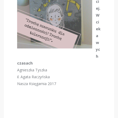
ci
ej.
W
ci
ek
a
w
yc
h
czasach
Agnieszka Tyszka
il. Agata Raczyńska
Nasza Księgarnia 2017