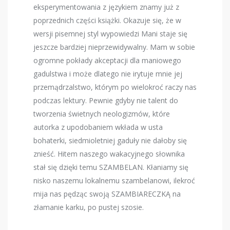
eksperymentowania z językiem znamy już z
poprzednich części książki. Okazuje się, że w
wersji pisemnej styl wypowiedzi Mani staje się
jeszcze bardziej nieprzewidywalny. Mam w sobie
ogromne pokłady akceptacji dla maniowego
gadulstwa i może dlatego nie irytuje mnie jej
przemądrzalstwo, którym po wielokroć raczy nas
podczas lektury. Pewnie gdyby nie talent do
tworzenia świetnych neologizmów, które
autorka z upodobaniem wkłada w usta
bohaterki, siedmioletniej gaduły nie dałoby się
znieść. Hitem naszego wakacyjnego słownika
stał się dzięki temu SZAMBELAN. Kłaniamy się
nisko naszemu lokalnemu szambelanowi, ilekroć
mija nas pędząc swoją SZAMBIARECZKĄ na
złamanie karku, po pustej szosie.