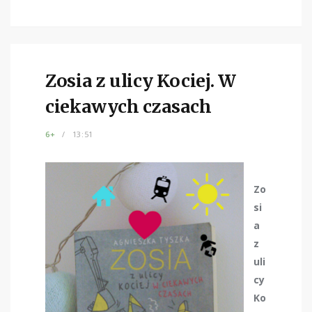
Zosia z ulicy Kociej. W
ciekawych czasach
6+
13:51
Zo
si
a
z
uli
cy
Ko