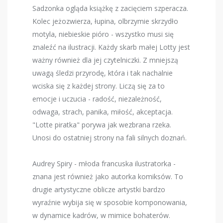
Sadzonka ogląda książkę z zacięciem szperacza.
Kolec jeżozwierza, łupina, olbrzymie skrzydło
motyla, niebieskie pióro - wszystko musi się
znaleźć na ilustracji. Każdy skarb małej Lotty jest
ważny również dla jej czytelniczki. Z mniejszą
uwagą śledzi przyrodę, która i tak nachalnie
wciska się z każdej strony. Liczą się za to
emocje i uczucia - radość, niezależność,
odwaga, strach, panika, miłość, akceptacja.
"Lotte piratka" porywa jak wezbrana rzeka.
Unosi do ostatniej strony na fali silnych doznań.
Audrey Spiry - młoda francuska ilustratorka -
znana jest również jako autorka komiksów. To
drugie artystyczne oblicze artystki bardzo
wyraźnie wybija się w sposobie komponowania,
w dynamice kadrów, w mimice bohaterów.