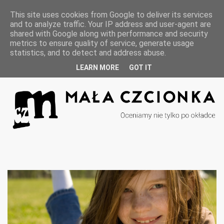
F
I
This site uses cookies from Google to deliver its services
a
n
and to analyze traffic. Your IP address and user-agent are
c
s
e
t
shared with Google along with performance and security
b
a
metrics to ensure quality of service, generate usage
o
g
statistics, and to detect and address abuse.
o
r
k
a
m
LEARN MORE
GOT IT