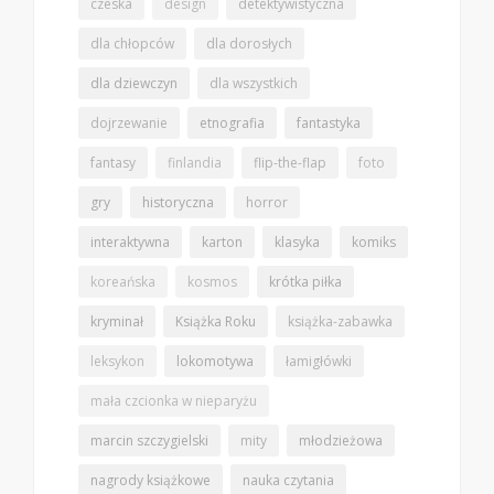
czeska
design
detektywistyczna
dla chłopców
dla dorosłych
dla dziewczyn
dla wszystkich
dojrzewanie
etnografia
fantastyka
fantasy
finlandia
flip-the-flap
foto
gry
historyczna
horror
interaktywna
karton
klasyka
komiks
koreańska
kosmos
krótka piłka
kryminał
Książka Roku
książka-zabawka
leksykon
lokomotywa
łamigłówki
mała czcionka w nieparyżu
marcin szczygielski
mity
młodzieżowa
nagrody książkowe
nauka czytania