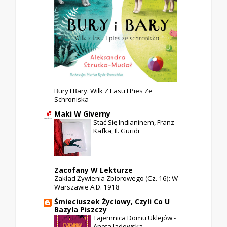
Bury I Bary. Wilk Z Lasu I Pies Ze
Schroniska
Maki W Giverny
Stać Się Indianinem, Franz
Kafka, Il. Guridi
Zacofany W Lekturze
Zakład Żywienia Zbiorowego (cz. 16): W
Warszawie A.D. 1918
Śmieciuszek Życiowy, Czyli Co U
Bazyla Piszczy
Tajemnica Domu Uklejów -
Aneta Jadowska