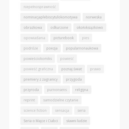
niepełnosprawność
nominacjaplebiscytulokomotywa
norweska
obrazkowa
odkurzone
okołoksiążkowo
opowiadania
picturebook
pies
podróże
poezja
popularnonaukowa
powieściokomiks
powieść
powieść graficzna
poznaj świat
prawo
premiery z zagranicy
przygoda
przyroda
purnonsens
religijna
reprint
samodzielne czytanie
science fiction
sensacja
seria
Seria o Majce i Ciabci
sławni ludzie