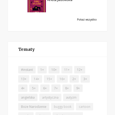
Pokaż wszystko
Tematy
#instant
1+
10+
11+
12+
13+
14+
15+
16+
2+
3+
4+
5+
6+
7+
8+
9+
angielska
artystyczna
autyzm
Boże Narodzenie
buggy book
cartoon