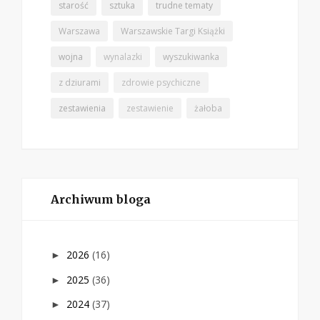
starość
sztuka
trudne tematy
Warszawa
Warszawskie Targi Książki
wojna
wynalazki
wyszukiwanka
z dziurami
zdrowie psychiczne
zestawienia
zestawienie
żałoba
Archiwum bloga
2026
(16)
►
2025
(36)
►
2024
(37)
►