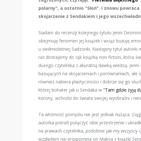
polarny", a ostatnio "Słoń". I znowu powraca
skojarzenie z Sendakiem i jego wszechwła
Siadam do recenzji kolejnego tytułu Jenni Desmo
obejmuję fenomen jej książek i wciąż buzuję emoc
u siedmioletniej Sadzonki. Następny tytuł autorki 
raz dostajemy do rąk książkę non fiction, która św
dużego czytelnika z akuratną dawką wiedzą. Jenni
bazujących na skojarzeniach i porównaniach, ale o
również nabiera plastyczności i dobrze się go słuc
której bohater jak u Sendaka w
"Tam gdzie żyją dz
korony, wchodzi do świata swojej wyobraźni i nie
Ta wtórność pomysłu nie jest jednak nużąca. Cią
autorka potrafi połączyć obie przestrzenie i ukra
na prawach czytelnika, podobnie jak my wszyscy c
względem nie przypomina on Maksa z książki Send