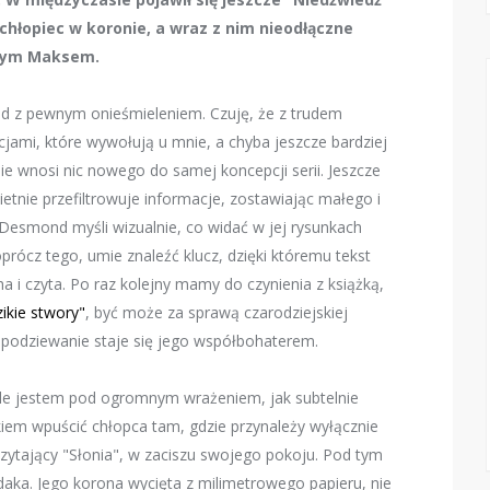
 chłopiec w koronie, a wraz z nim nieodłączne
dnym Maksem.
nd z pewnym onieśmieleniem. Czuję, że z trudem
jami, które wywołują u mnie, a chyba jeszcze bardziej
nie wnosi nic nowego do samej koncepcji serii. Jeszcze
ietnie przefiltrowuje informacje, zostawiając małego i
 Desmond myśli wizualnie, co widać w jej rysunkach
prócz tego, umie znaleźć klucz, dzięki któremu tekst
ha i czyta. Po raz kolejny mamy do czynienia z książką,
ikie stwory"
, być może za sprawą czarodziejskiej
spodziewanie staje się jego współbohaterem.
gle jestem pod ogromnym wrażeniem, jak subtelnie
dkiem wpuścić chłopca tam, gdzie przynależy wyłącznie
zytający "Słonia", w zaciszu swojego pokoju. Pod tym
aka. Jego korona wycięta z milimetrowego papieru, nie