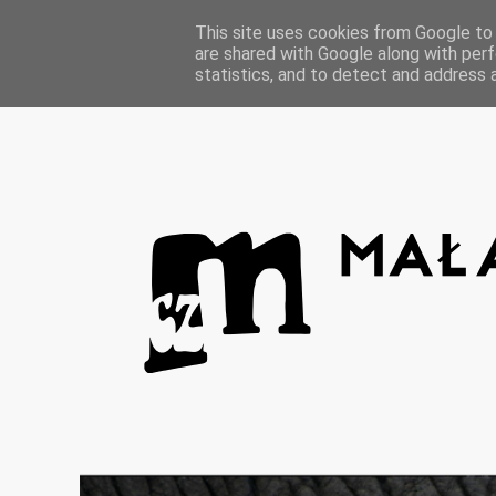
Strona główna
This site uses cookies from Google to d
are shared with Google along with perf
statistics, and to detect and address 