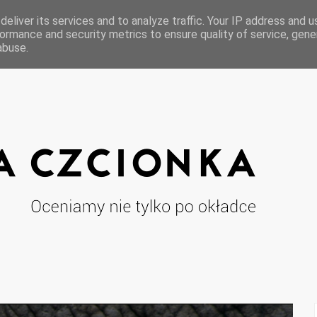
eliver its services and to analyze traffic. Your IP address and 
ormance and security metrics to ensure quality of service, gen
abuse.