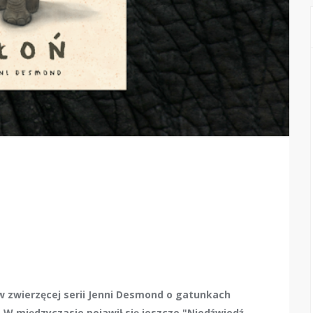
w zwierzęcej serii Jenni Desmond o gatunkach
. W międzyczasie pojawił się jeszcze "Niedźwiedź