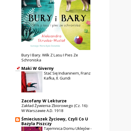
Bury I Bary. Wilk Z Lasu I Pies Ze
Schroniska
Maki W Giverny
Stać Się Indianinem, Franz
Kafka, Il. Guridi
Zacofany W Lekturze
Zakład Żywienia Zbiorowego (cz. 16):
W Warszawie A.D. 1918
Śmieciuszek Życiowy, Czyli Co U
Bazyla Piszczy
Tajemnica Domu Uklejów -