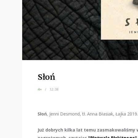
Słoń
4+
12:38
Słoń
, Jenni Desmond, tł. Anna Błasiak, Łajka 2019.
Już dobrych kilka lat temu zasmakowaliśmy 
zagrożonych, czytając
"Płetwala Błękitnego"