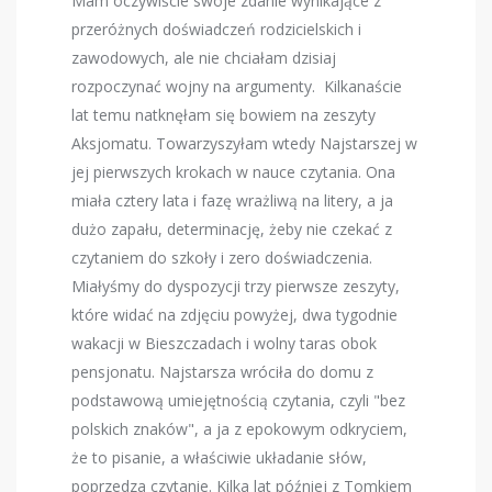
Mam oczywiście swoje zdanie wynikające z
przeróżnych doświadczeń rodzicielskich i
zawodowych, ale nie chciałam dzisiaj
rozpoczynać wojny na argumenty. Kilkanaście
lat temu natknęłam się bowiem na zeszyty
Aksjomatu. Towarzyszyłam wtedy Najstarszej w
jej pierwszych krokach w nauce czytania. Ona
miała cztery lata i fazę wrażliwą na litery, a ja
dużo zapału, determinację, żeby nie czekać z
czytaniem do szkoły i zero doświadczenia.
Miałyśmy do dyspozycji trzy pierwsze zeszyty,
które widać na zdjęciu powyżej, dwa tygodnie
wakacji w Bieszczadach i wolny taras obok
pensjonatu. Najstarsza wróciła do domu z
podstawową umiejętnością czytania, czyli "bez
polskich znaków", a ja z epokowym odkryciem,
że to pisanie, a właściwie układanie słów,
poprzedza czytanie. Kilka lat później z Tomkiem