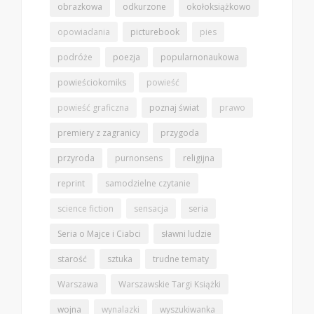
obrazkowa
odkurzone
okołoksiążkowo
opowiadania
picturebook
pies
podróże
poezja
popularnonaukowa
powieściokomiks
powieść
powieść graficzna
poznaj świat
prawo
premiery z zagranicy
przygoda
przyroda
purnonsens
religijna
reprint
samodzielne czytanie
science fiction
sensacja
seria
Seria o Majce i Ciabci
sławni ludzie
starość
sztuka
trudne tematy
Warszawa
Warszawskie Targi Książki
wojna
wynalazki
wyszukiwanka