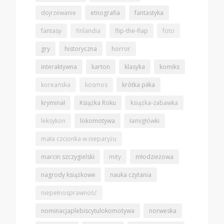
dojrzewanie
etnografia
fantastyka
fantasy
finlandia
flip-the-flap
foto
gry
historyczna
horror
interaktywna
karton
klasyka
komiks
koreańska
kosmos
krótka piłka
kryminał
Książka Roku
książka-zabawka
leksykon
lokomotywa
łamigłówki
mała czcionka w nieparyżu
marcin szczygielski
mity
młodzieżowa
nagrody książkowe
nauka czytania
niepełnosprawność
nominacjaplebiscytulokomotywa
norweska