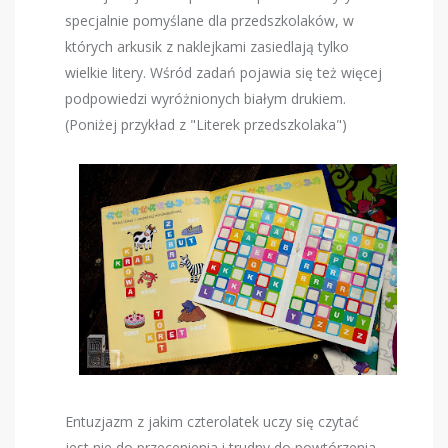
specjalnie pomyślane dla przedszkolaków, w
których arkusik z naklejkami zasiedlają tylko
wielkie litery. Wśród zadań pojawia się też więcej
podpowiedzi wyróżnionych białym drukiem.
(Poniżej przykład z "Literek przedszkolaka")
Entuzjazm z jakim czterolatek uczy się czytać
jest nie do przecenienia i trudny do powtórzenia