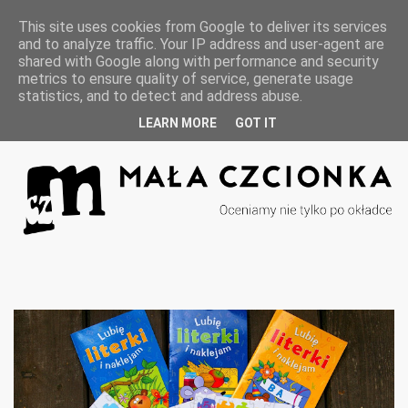
F
I
This site uses cookies from Google to deliver its services
a
n
and to analyze traffic. Your IP address and user-agent are
c
s
e
t
shared with Google along with performance and security
b
a
metrics to ensure quality of service, generate usage
o
g
statistics, and to detect and address abuse.
o
r
k
a
m
LEARN MORE
GOT IT