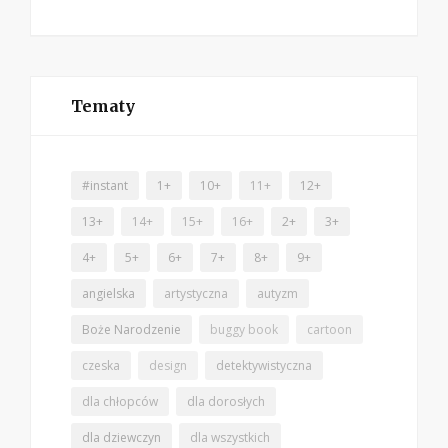
Tematy
#instant
1+
10+
11+
12+
13+
14+
15+
16+
2+
3+
4+
5+
6+
7+
8+
9+
angielska
artystyczna
autyzm
Boże Narodzenie
buggy book
cartoon
czeska
design
detektywistyczna
dla chłopców
dla dorosłych
dla dziewczyn
dla wszystkich