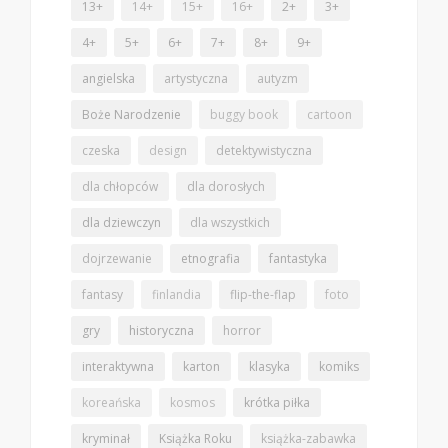
13+
14+
15+
16+
2+
3+
4+
5+
6+
7+
8+
9+
angielska
artystyczna
autyzm
Boże Narodzenie
buggy book
cartoon
czeska
design
detektywistyczna
dla chłopców
dla dorosłych
dla dziewczyn
dla wszystkich
dojrzewanie
etnografia
fantastyka
fantasy
finlandia
flip-the-flap
foto
gry
historyczna
horror
interaktywna
karton
klasyka
komiks
koreańska
kosmos
krótka piłka
kryminał
Książka Roku
książka-zabawka