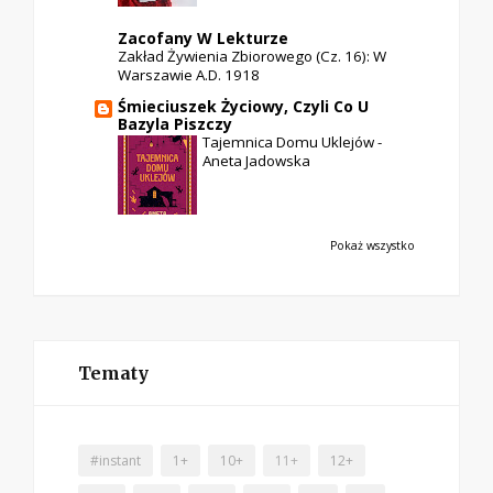
Zacofany W Lekturze
Zakład Żywienia Zbiorowego (cz. 16): W
Warszawie A.D. 1918
Śmieciuszek Życiowy, Czyli Co U
Bazyla Piszczy
Tajemnica Domu Uklejów -
Aneta Jadowska
Pokaż wszystko
Tematy
#instant
1+
10+
11+
12+