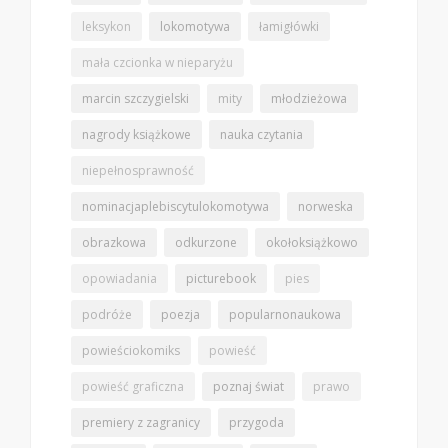
leksykon
lokomotywa
łamigłówki
mała czcionka w nieparyżu
marcin szczygielski
mity
młodzieżowa
nagrody książkowe
nauka czytania
niepełnosprawność
nominacjaplebiscytulokomotywa
norweska
obrazkowa
odkurzone
okołoksiążkowo
opowiadania
picturebook
pies
podróże
poezja
popularnonaukowa
powieściokomiks
powieść
powieść graficzna
poznaj świat
prawo
premiery z zagranicy
przygoda