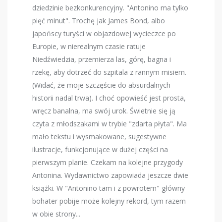
dziedzinie bezkonkurencyjny. "Antonino ma tylko
pięć minut". Trochę jak James Bond, albo
japońscy turyści w objazdowej wycieczce po
Europie, w nierealnym czasie ratuje
Niedźwiedzia, przemierza las, górę, bagna i
rzekę, aby dotrzeć do szpitala z rannym misiem.
(Widać, że moje szczęście do absurdalnych
historii nadal trwa). I choć opowieść jest prosta,
wręcz banalna, ma swój urok. Świetnie się ją
czyta z młodszakami w trybie "zdarta płyta". Ma
mało tekstu i wysmakowane, sugestywne
ilustracje, funkcjonujące w dużej części na
pierwszym planie. Czekam na kolejne przygody
Antonina. Wydawnictwo zapowiada jeszcze dwie
książki. W "Antonino tam i z powrotem" główny
bohater pobije może kolejny rekord, tym razem
w obie strony...