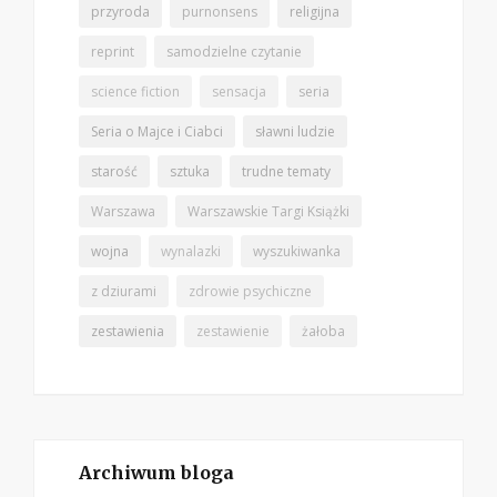
przyroda
purnonsens
religijna
reprint
samodzielne czytanie
science fiction
sensacja
seria
Seria o Majce i Ciabci
sławni ludzie
starość
sztuka
trudne tematy
Warszawa
Warszawskie Targi Książki
wojna
wynalazki
wyszukiwanka
z dziurami
zdrowie psychiczne
zestawienia
zestawienie
żałoba
Archiwum bloga