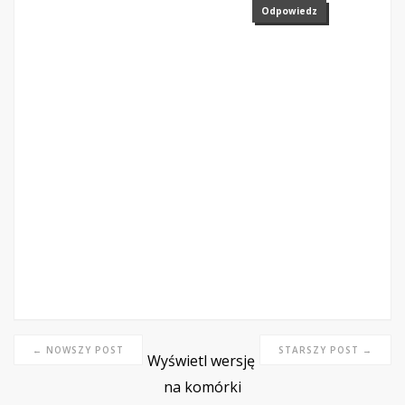
Odpowiedz
← NOWSZY POST
STARSZY POST →
Wyświetl wersję
na komórki