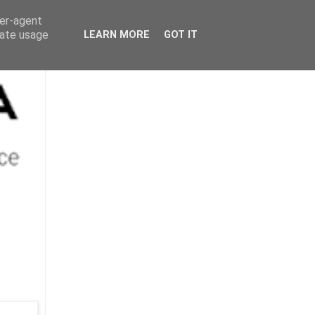
ser-agent
rate usage
LEARN MORE
GOT IT