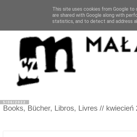
This site uses cookies from Google to d
are shared with Google along with perf
statistics, and to detect and address a
5/06/2022
Books, Bücher, Libros, Livres // kwiecień