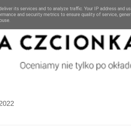
eliver its services and to analyze traffic. Your IP address and u
ormance and security metrics to ensure quality of service, gene
buse.
 2022