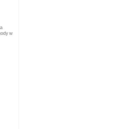
da
gody w