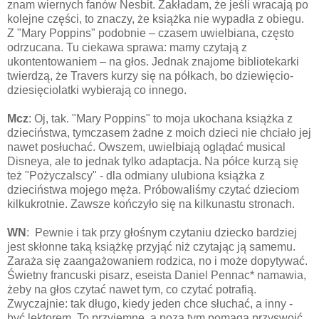
znam wiernych fanów Nesbit. Zakładam, że jeśli wracają po
kolejne części, to znaczy, że książka nie wypadła z obiegu.
Z "Mary Poppins" podobnie – czasem uwielbiana, często
odrzucana. Tu ciekawa sprawa: mamy czytają z
ukontentowaniem – na głos. Jednak znajome bibliotekarki
twierdzą, że Travers kurzy się na półkach, bo dziewięcio-
dziesięciolatki wybierają co innego.
Mcz
: Oj, tak. "Mary Poppins" to moja ukochana książka z
dzieciństwa, tymczasem żadne z moich dzieci nie chciało jej
nawet posłuchać. Owszem, uwielbiają oglądać musical
Disneya, ale to jednak tylko adaptacja. Na półce kurzą się
też "Pożyczalscy" - dla odmiany ulubiona książka z
dzieciństwa mojego męża. Próbowaliśmy czytać dzieciom
kilkukrotnie. Zawsze kończyło się na kilkunastu stronach.
WN
: Pewnie i tak przy głośnym czytaniu dziecko bardziej
jest skłonne taką książkę przyjąć niż czytając ją samemu.
Zaraża się zaangażowaniem rodzica, no i może dopytywać.
Świetny francuski pisarz, eseista Daniel Pennac* namawia,
żeby na głos czytać nawet tym, co czytać potrafią.
Zwyczajnie: tak długo, kiedy jeden chce słuchać, a inny -
być lektorem. To przyjemne, a poza tym pomaga przyswoić