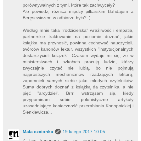
porównywalnych z tymi, które tak zachwycały?
Ale powiedz, różnica między piłkarskim Bahdajem a
Beręsewiczem w odbiorze była? :)
Według mnie taka "rodzicielska" wrażliwość i empatia,
partnerskie traktowanie na poziomie doznań, jakie
książka ma przynosić, powinna cechować nauczycieli,
twórców kanonów lektur, wszystkich "instytucjonalnych
dostarczycieli książek". Czasem wydaje mi się, że w
ministerstwach i szkołach pracują ludzie, którzy
zwyczajnie czytać nie lubią, bo nie pojmują
najprostszych mechanizmów rządzących lekturą,
zapomnieli samych siebie jako młodych czytelników.
Suma dobrych doznań z książką da czytelnika, a nie
pięć "arcydzieł". Brrr, wstrząsam się, kiedy
przypominam sobie polonistyczne artykuły
uzasadniające konieczność przerabiania Konopnickiej i
Sienkiewicza...
Mała czcionka
19 lutego 2017 10:05
Z tym kanonem nie jest według mnie tak zero