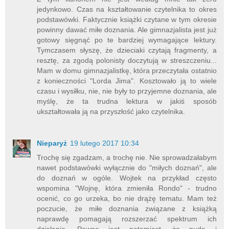
jedynkowo. Czas na kształtowanie czytelnika to okres
podstawówki. Faktycznie książki czytane w tym okresie
powinny dawać miłe doznania. Ale gimnazjalista jest już
gotowy sięgnąć po te bardziej wymagające lektury.
Tymczasem słyszę, że dzieciaki czytają fragmenty, a
resztę, za zgodą polonisty doczytują w streszczeniu...
Mam w domu gimnazjalistkę, która przeczytała ostatnio
z konieczności "Lorda Jima". Kosztowało ją to wiele
czasu i wysiłku, nie, nie były to przyjemne doznania, ale
myślę, że ta trudna lektura w jakiś sposób
ukształtowała ją na przyszłość jako czytelnika.
Nieparyż
19 lutego 2017 10:34
Trochę się zgadzam, a trochę nie. Nie sprowadzałabym
nawet podstawówki wyłącznie do "miłych doznań", ale
do doznań w ogóle. Wojtek na przykład często
wspomina "Wojnę, która zmieniła Rondo" - trudno
ocenić, co go urzeka, bo nie drążę tematu. Mam też
poczucie, że miłe doznania związane z książką
naprawdę pomagają rozszerzać spektrum ich
działania. Pewne jest natomiast, że nuda i