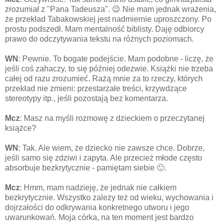
zrozumiał z "Pana Tadeusza". 😉 Nie mam jednak wrażenia,
że przekład Tabakowskiej jest nadmiernie uproszczony. Po
prostu podszedł. Mam mentalność biblisty. Daję odbiorcy
prawo do odczytywania tekstu na różnych poziomach.
WN
: Pewnie. To bogate podejście. Mam podobne - liczę, że
jeśli coś zahaczy, to się później odezwie. Książki nie trzeba
całej od razu zrozumieć. Rażą mnie za to rzeczy, których
przekład nie zmieni: przestarzałe treści, krzywdzące
stereotypy itp., jeśli pozostają bez komentarza.
Mcz
: Masz na myśli rozmowę z dzieckiem o przeczytanej
książce?
WN
: Tak. Ale wiem, że dziecko nie zawsze chce. Dobrze,
jeśli samo się zdziwi i zapyta. Ale przecież młode często
absorbuje bezkrytycznie - pamiętam siebie 🙂.
Mcz
: Hmm, mam nadzieję, że jednak nie całkiem
bezkrytycznie. Wszystko zależy też od wieku, wychowania i
dojrzałości do odkrywania konkretnego utworu i jego
uwarunkowań. Moja córka, na ten moment jest bardzo