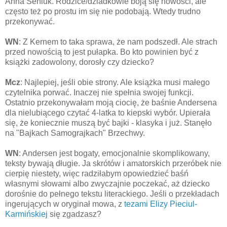
Anna Seniuk. Rodzice/dziadkowie boją się nowości, ale
często też po prostu im się nie podobają. Wtedy trudno
przekonywać.
WN
: Z Kernem to taka sprawa, że nam podszedł. Ale strach
przed nowością to jest pułapka. Bo kto powinien być z
książki zadowolony, dorosły czy dziecko?
Mcz
: Najlepiej, jeśli obie strony. Ale książka musi małego
czytelnika porwać. Inaczej nie spełnia swojej funkcji.
Ostatnio przekonywałam moją ciocię, że baśnie Andersena
dla nielubiącego czytać 4-latka to kiepski wybór. Upierała
się, że koniecznie muszą być bajki - klasyka i już. Stanęło
na "Bajkach Samograjkach" Brzechwy.
WN
: Andersen jest bogaty, emocjonalnie skomplikowany,
teksty bywają długie. Ja skrótów i amatorskich przeróbek nie
cierpię niestety, więc radziłabym opowiedzieć baśń
własnymi słowami albo zwyczajnie poczekać, aż dziecko
dorośnie do pełnego tekstu literackiego. Jeśli o przekładach
ingerujących w oryginał mowa, z
tezami Elizy Pieciul-
Karmińskiej
się zgadzasz?