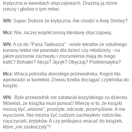
krytyczna w kwestiach obyczajowych. Drażnią ją różne
rzeczy i głośno o tym mówi.
WN
: Super. Dobrze że krytyczna. Ale chodzi o Anię Shirley?
Mcz
: Nie, raczej współczesną literaturę obyczajową.
WN
: A co do "Pana Tadeusza" - wiele tekstów ze szkolnego
kanonu lektur nie powstało dla dzieci czy młodzieży - na
jakim poziomie zachwytu i zrozumienia mają do niego
trafić? Bohater? Akcja? Język? Obyczaj? Problematyka?
Mcz
: Wraca potrzeba dorosłego przewodnika. Kogoś kto
wprowadzi w kontekst. Znowu trzeba dociągać czytelnika do
książki.
WN
: Byle przewodnik nie załatwiał wszystkiego za dziecko.
Mówiłaś, że książka musi porwać! Wierzę w to, że książki
muszą być „własne”, przeżyte, odczute, przemyślane. A nie
wyuczone. Nie można żyć cudzym zachwytem: rodziców,
nauczycieli, krytyków. A czy próbujesz wracać do książek,
które „nie zaskoczyły”?