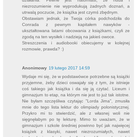
niezrozumienie nie wyprodukują żadnych doznań, a
utrwalą poczucie, że książka jest czymś zbędnym.
Obstawiam jednak, że Twoja córka podchodziła do
Conrada z pewnym kapitałem nawyków -
ukształtowana latami obcowania z książkami, czyli ze
zgodą na ten wysiłek i nadzieją na jakieś owoce.
Streszczenia i audiobooki obiecujemy w kolejnej
rozmowie, prawda? :)
Anonimowy
19 lutego 2017 14:59
Wydaje mi się, że w podstawówce potrzebne są książki
przyjemne, żeby dzieci oswajały się z tym, że istnieje
coś takiego jak książka i da się ją czytać. Liceum i
gimnazjum to etap, na którym nie jest to już tak istotne.
Nie byłam szczęśliwa czytając "Lorda Jima", zmusiła
mnie do tego lista lektur do olimpiady polonistycznej.
Przykro mi to stwierdzić, ale z własnej woli nie
sięgnęłabym po tę lekturę. Mimo to uważam, że w
gimnazjum i szkole średniej powinno być jak najwięcej
książek z klasyki, nawet niezrozumiałych, nawet