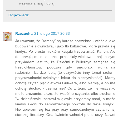
wszyscy znają i lubią.
Odpowiedz
Rzeżucha
21 lutego 2017 20:33
Ja uważam, że "ramoty" są bardzo potrzebne - właśnie jako
budowanie słownictwa, i jako tło kulturowe, które przyda się
kiedyś. Po prostu niektóre książki trzeba znać. Kanon. Ale
denerwują mnie sztuczne przedziały wiekowe - najlepszym
przykładem jest to, że Dziećmi z Bullerbyn zamęcza się
trzecioklasistów, podczas gdy pięciolatki wchłaniają
radośnie i bardzo lubią (to oczywiście inny temat rzeka -
przystawalności szkolnych lektur do rzeczywistości). Mamy
ochotę czytać pięciolatkowi Guliwera, albo Narnię, a on ma
ochotę słuchać - czemu nie? Co z tego, że nie wszystko
może zrozumie. Liczę, że wspólne czytanie, albo słuchanie
"w dzieciństwie" zostawi w głowie przyjemny osad, a może
kiedyś skłoni do samodzielnego powrotu do takiej książki.
Nie upieram się też przy przy samodzielnym czytaniu tej
starszej literatury. Ona świetnie wchodzi przez uszy. Nawet