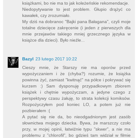
książkami, bo nie ma to jak koleżeńskie rekomendacje.
Niedopytywanie to jest problem. Głupio drążyć co
kawałek, czy zrozumiało.
My dziś na dobranoc "Bajki pana Bałagana", czyli moje
totalne dziecięce zakręcenie (i jeden z pierwszych dla
mnie przejawów takiego mniej grzecznego języka w
książce dla dzieci). Było nieźle...
Bazyl
23 lutego 2017 10:22
Cieszy mnie, że Starszy nie ma oporów przed
wypożyczaniem i że (chyba?) rozumie, że książka
powinna żyć, zamiast "kwitnąć" na półce i pokrywać się
kurzem :) Sam dysponuję przypadkowym zbiorem
książek i chętnie wypożyczam, a jedyne czego z
perspektywy czasu żałuję, to strata kolekcji komiksów.
Rozpożyczyłem pod koniec LO, a potem już nie
pozbierałem :(
A pytać się nie da, bo nieodgadnionym jest zasób
słownictwa mojego dziecka. Bywa, że marszczy czoło
przy, w mojej opinii, łatwiźnie typu "skwer", a nie ma
problemu z "chlorofil", bo gdzieś tam widział w filmie