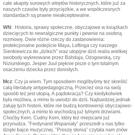
całe akapity surowych wtrętów historycznych, które już za
naszych czasów były przyciężkie, a we współczesnych
standardach są prawie nieakceptowalne.
WN
: Historia, sprawy społeczne, obyczajowe w książkach
dziecięcych to newralgiczne punkty i pewnie na osobną
rozmowę. Dwie różne rzeczy do zastanowienia:
protekcjonalne podejście Maya, Loftinga czy naszego
Sienkiewicza do „dzikich” oraz utopijne dziś realia wielkiej
swobody wykreowane przez Bahdaja, Ożogowską, czy
Niziurskiego. Jesper Juul pięknie pisze o tym totalnym
osaczeniu dziecka przez dorosłych.
Mcz
: Czy ja wiem. Tym sposobem moglibyśmy też skreślić
całą literaturę antypedagogiczną. Przecież ona na swój
sposób też jest utopią. A pajdokracja? Czy kiedykolwiek
była możliwa, a mimo to uwodzi do dziś. Najbardziej jednak
żałuję tych historii, które nie budzą kontrowersji obyczajowo-
społecznych, a mimo to wychodzą już tylnymi drzwiami.
Choćby Kern. Cudny Kern, który też miejscami już
przynudza. "Ferdynand Wspaniały" przeszedł u nas tylko
dzięki bajce muzycznej. "Proszę słonia" czytała nam znów