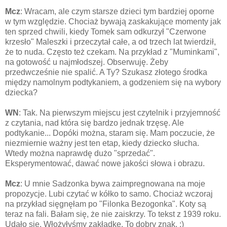
Mcz
: Wracam, ale czym starsze dzieci tym bardziej oporne
w tym względzie. Chociaż bywają zaskakujące momenty jak
ten sprzed chwili, kiedy Tomek sam odkurzył "Czerwone
krzesło" Maleszki i przeczytał całe, a od trzech lat twierdził,
że to nuda. Często też czekam. Na przykład z "Muminkami",
na gotowość u najmłodszej. Obserwuję. Żeby
przedwcześnie nie spalić. A Ty? Szukasz złotego środka
między namolnym podtykaniem, a godzeniem się na wybory
dziecka?
WN
: Tak. Na pierwszym miejscu jest czytelnik i przyjemność
z czytania, nad która się bardzo jednak trzęsę. Ale
podtykanie... Dopóki można, staram się. Mam poczucie, że
niezmiernie ważny jest ten etap, kiedy dziecko słucha.
Wtedy można naprawdę dużo "sprzedać".
Eksperymentować, dawać nowe jakości słowa i obrazu.
Mcz
: U mnie Sadzonka bywa zaimpregnowana na moje
propozycje. Lubi czytać w kółko to samo. Chociaż wczoraj
na przykład sięgnęłam po "Filonka Bezogonka". Koty są
teraz na fali. Bałam się, że nie zaiskrzy. To tekst z 1939 roku.
Udało się. Włożyłyśmy zakładkę. To dobry znak. :)