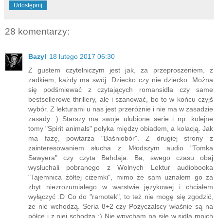
Udostępnij
28 komentarzy:
Bazyl
18 lutego 2017 06:30
Z gustem czytelniczym jest jak, za przeproszeniem, z
zadkiem, każdy ma swój. Dziecko czy nie dziecko. Można
się podśmiewać z czytających romansidła czy same
bestsellerowe thrillery, ale i szanować, bo to w końcu czyjś
wybór. Z lekturami u nas jest przeróżnie i nie ma w zasadzie
zasady :) Starszy ma swoje ulubione serie i np. kolejne
tomy "Spirit animals" połyka między obiadem, a kolacją. Jak
ma fazę, powtarza "Baśniobór". Z drugiej strony z
zainteresowaniem słucha z Młodszym audio "Tomka
Sawyera" czy czyta Bahdaja. Ba, swego czasu obaj
wysłuchali pobranego z Wolnych Lektur audiobooka
"Tajemnica żółtej ciżemki", mimo że sam uznałem go za
zbyt niezrozumiałego w warstwie językowej i chciałem
wyłączyć :D Co do "ramotek", to też nie mogę się zgodzić,
że nie wchodzą. Seria 8+2 czy Pożyczalscy właśnie są na
półce i z niej schodzą :) Nie wpycham na siłę w sidła moich