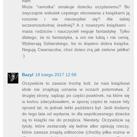
nam.
Może "ramotka" smakuje dziecku oczytanemu? Bo
zwyczajnie wskutek częstego obcowania z książkami ją
rozumie i nie niecierpliwi się? Ale takiej
wczesnoszkolnej średniej? A z nowszymi książkami -
masa rodziców i nauczycieli neguje fantastykę. Tylko
dlatego, że to fantastyka, a oni nie lubią i nie cenią.
Wybierają Szklarskiego, bo to dopiero dobra książka.
Negują Cwaniaczka, choć dzieci żrą jak zielone jabłka!
:)
Bazyl
18 lutego 2017 12:58
Oczywiście to zawsze trochę boli, że nasi książkowi
idole nie znajdują uznania w oczach potomstwa. Z
drugiej strony, sądząc po części powtórek, na które się
w końcu zdecydowałem, w sporej części te nasze hity
sprzed lat, to jednak lekki paździerz był. Jeśli dodamy
do tego lata od wydania, to dla współczesnego dziecka
są to książki nie do przejścia. Niestety. Oczywiście są
tytuły, które zestarzały się ładnie albo opisują rzeczy,
które zawsze znajdą odbiorców (choćby piłka nożna w