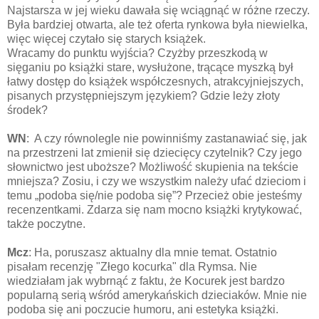
Najstarsza w jej wieku dawała się wciągnąć w różne rzeczy.
Była bardziej otwarta, ale też oferta rynkowa była niewielka,
więc więcej czytało się starych książek.
Wracamy do punktu wyjścia? Czyżby przeszkodą w
sięganiu po książki stare, wysłużone, trącące myszką był
łatwy dostęp do książek współczesnych, atrakcyjniejszych,
pisanych przystępniejszym językiem? Gdzie leży złoty
środek?
WN
: A czy równolegle nie powinniśmy zastanawiać się, jak
na przestrzeni lat zmienił się dziecięcy czytelnik? Czy jego
słownictwo jest uboższe? Możliwość skupienia na tekście
mniejsza? Zosiu, i czy we wszystkim należy ufać dzieciom i
temu „podoba się/nie podoba się”? Przecież obie jesteśmy
recenzentkami. Zdarza się nam mocno książki krytykować,
także poczytne.
Mcz
: Ha, poruszasz aktualny dla mnie temat. Ostatnio
pisałam recenzję "Złego kocurka" dla Rymsa. Nie
wiedziałam jak wybrnąć z faktu, że Kocurek jest bardzo
popularną serią wśród amerykańskich dzieciaków. Mnie nie
podoba się ani poczucie humoru, ani estetyka książki.