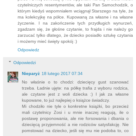
czytelniczych resentymentów, ale taki Pan Samochodzik, o
którym kiedyś wspomniałem wciągnął Starszego na tyle, że
ma kolekcyjkę na półce. Kupowaną za własne i na własne
życzenie. I na zakończenie tych przydługich wynurzeń,
zgadzam się, że głośne czytanie, to frajda i nie należy go
zarzucać tylko dlatego, że dziecko posiadło sztukę czytania
i możemy mieć święty spokój :)
Odpowiedz
Odpowiedzi
Nieparyż
18 lutego 2017 07:34
No właśnie o to chodzi: dziecięcy gust szanować
trzeba. Ładnie ujęte: na półkę trafia z wyboru rodzica,
ale czytane jest z woli dziecka :) I jak za własne
kupowane, to już najlepiej o książce świadczy.
Mi chodziło nie tyle o konkretne książki, bo przecież
mali czytelnicy Zosi i u mnie inaczej reagują, ile o
postawę proponowania, ale nie forsowania i dbania o
dziecięcą przyjemność a nie rodziców satysfakcję. Nie
pomstować na dziecko, jeśli się mu nie podoba to, co