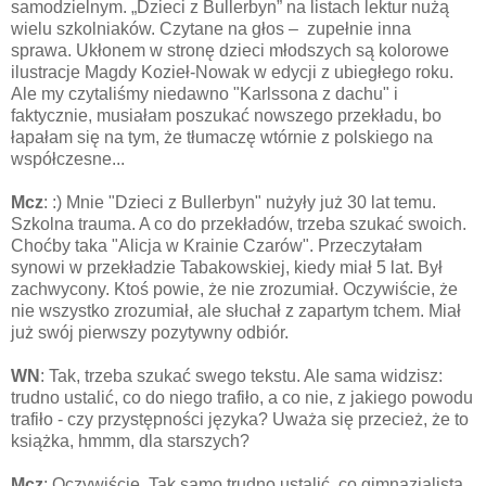
samodzielnym. „Dzieci z Bullerbyn” na listach lektur nużą
wielu szkolniaków. Czytane na głos – zupełnie inna
sprawa. Ukłonem w stronę dzieci młodszych są kolorowe
ilustracje Magdy Kozieł-Nowak w edycji z ubiegłego roku.
Ale my czytaliśmy niedawno "Karlssona z dachu" i
faktycznie, musiałam poszukać nowszego przekładu, bo
łapałam się na tym, że tłumaczę wtórnie z polskiego na
współczesne...
Mcz
: :) Mnie "Dzieci z Bullerbyn" nużyły już 30 lat temu.
Szkolna trauma. A co do przekładów, trzeba szukać swoich.
Choćby taka "Alicja w Krainie Czarów". Przeczytałam
synowi w przekładzie Tabakowskiej, kiedy miał 5 lat. Był
zachwycony. Ktoś powie, że nie zrozumiał. Oczywiście, że
nie wszystko zrozumiał, ale słuchał z zapartym tchem. Miał
już swój pierwszy pozytywny odbiór.
WN
: Tak, trzeba szukać swego tekstu. Ale sama widzisz:
trudno ustalić, co do niego trafiło, a co nie, z jakiego powodu
trafiło - czy przystępności języka? Uważa się przecież, że to
książka, hmmm, dla starszych?
Mcz
: Oczywiście. Tak samo trudno ustalić, co gimnazjalista