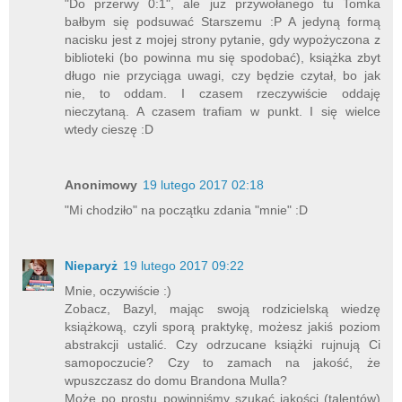
"Do przerwy 0:1", ale już przywołanego tu Tomka
bałbym się podsuwać Starszemu :P A jedyną formą
nacisku jest z mojej strony pytanie, gdy wypożyczona z
biblioteki (bo powinna mu się spodobać), książka zbyt
długo nie przyciąga uwagi, czy będzie czytał, bo jak
nie, to oddam. I czasem rzeczywiście oddaję
nieczytaną. A czasem trafiam w punkt. I się wielce
wtedy cieszę :D
Anonimowy
19 lutego 2017 02:18
"Mi chodziło" na początku zdania "mnie" :D
Nieparyż
19 lutego 2017 09:22
Mnie, oczywiście :)
Zobacz, Bazyl, mając swoją rodzicielską wiedzę
książkową, czyli sporą praktykę, możesz jakiś poziom
abstrakcji ustalić. Czy odrzucane książki rujnują Ci
samopoczucie? Czy to zamach na jakość, że
wpuszczasz do domu Brandona Mulla?
Może po prostu powinniśmy szukać jakości (talentów)