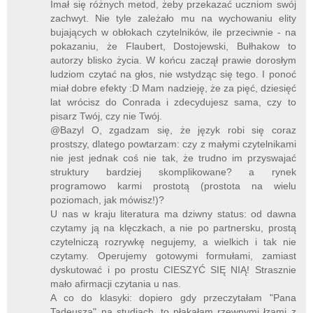
Imał się różnych metod, żeby przekazać uczniom swój
zachwyt. Nie tyle zależało mu na wychowaniu elity
bujających w obłokach czytelników, ile przeciwnie - na
pokazaniu, że Flaubert, Dostojewski, Bułhakow to
autorzy blisko życia. W końcu zaczął prawie dorosłym
ludziom czytać na głos, nie wstydząc się tego. I ponoć
miał dobre efekty :D Mam nadzieję, że za pięć, dziesięć
lat wrócisz do Conrada i zdecydujesz sama, czy to
pisarz Twój, czy nie Twój.
@Bazyl O, zgadzam się, że język robi się coraz
prostszy, dlatego powtarzam: czy z małymi czytelnikami
nie jest jednak coś nie tak, że trudno im przyswajać
struktury bardziej skomplikowane? a rynek
programowo karmi prostotą (prostota na wielu
poziomach, jak mówisz!)?
U nas w kraju literatura ma dziwny status: od dawna
czytamy ją na klęczkach, a nie po partnersku, prostą
czytelniczą rozrywkę negujemy, a wielkich i tak nie
czytamy. Operujemy gotowymi formułami, zamiast
dyskutować i po prostu CIESZYĆ SIĘ NIĄ! Strasznie
mało afirmacji czytania u nas.
A co do klasyki: dopiero gdy przeczytałam "Pana
Tadeusza" na studiach, to płakałam rzewnymi łzami z