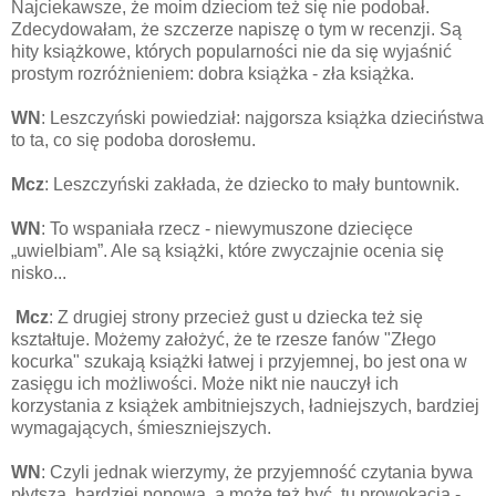
Najciekawsze, że moim dzieciom też się nie podobał.
Zdecydowałam, że szczerze napiszę o tym w recenzji. Są
hity książkowe, których popularności nie da się wyjaśnić
prostym rozróżnieniem: dobra książka - zła książka.
WN
: Leszczyński powiedział: najgorsza książka dzieciństwa
to ta, co się podoba dorosłemu.
Mcz
: Leszczyński zakłada, że dziecko to mały buntownik.
WN
: To wspaniała rzecz - niewymuszone dziecięce
„uwielbiam”. Ale są książki, które zwyczajnie ocenia się
nisko...
Mcz
: Z drugiej strony przecież gust u dziecka też się
kształtuje. Możemy założyć, że te rzesze fanów "Złego
kocurka" szukają książki łatwej i przyjemnej, bo jest ona w
zasięgu ich możliwości. Może nikt nie nauczył ich
korzystania z książek ambitniejszych, ładniejszych, bardziej
wymagających, śmieszniejszych.
WN
: Czyli jednak wierzymy, że przyjemność czytania bywa
płytsza, bardziej popowa, a może też być, tu prowokacja -