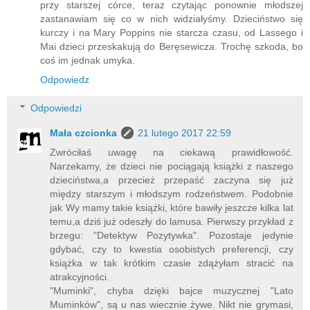
przy starszej córce, teraz czytając ponownie młodszej
zastanawiam się co w nich widziałyśmy. Dzieciństwo się
kurczy i na Mary Poppins nie starcza czasu, od Lassego i
Mai dzieci przeskakują do Beręsewicza. Trochę szkoda, bo
coś im jednak umyka.
Odpowiedz
Odpowiedzi
Mała czcionka
21 lutego 2017 22:59
Zwróciłaś uwagę na ciekawą prawidłowość.
Narzekamy, że dzieci nie pociągają książki z naszego
dzieciństwa,a przecież przepaść zaczyna się już
między starszym i młodszym rodzeństwem. Podobnie
jak Wy mamy takie książki, które bawiły jeszcze kilka lat
temu,a dziś już odeszły do lamusa. Pierwszy przykład z
brzegu: "Detektyw Pozytywka". Pozostaje jedynie
gdybać, czy to kwestia osobistych preferencji, czy
książka w tak krótkim czasie zdążyłam stracić na
atrakcyjności.
"Muminki", chyba dzięki bajce muzycznej "Lato
Muminków", są u nas wiecznie żywe. Nikt nie grymasi,