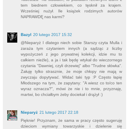
tem biednem człowiekiem, co tęsknił za krajem.
Wcześniej nużył. Ile książek rodzimych autorów
NAPRAWDĘ nas karmi?
Bazyl
20 lutego 2017 15:32
@Nieparyż I dlatego niech sobie Starszy czyta Mulla i
zaraża tym czytaniem innych (a sądząc z liczby
wypożyczeń z jego prywatnej kolekcji, idzie mu to
całkiem nieźle), a ja i tak będę wtykał do wieczornego
czytania "Dawniej, czyli drzewiej" albo "Trudne słówka".
Żałuję tylko strasznie, że moje chłopy nie mają w
zwyczaju dopytywać. Widać taki typ :P Często łapię
Młodszego na tym, że zapytany: "A wiesz co to/co ten
wyraz oznacza?", mówi że nie i to mnie, przyznaję,
martwi, bo chciałbym żeby dociekał i drążył :)
Nieparyż
21 lutego 2017 22:18
Pięknie! Przyznam, że sama w pracy często sugeruję
dzieciom wymiany towarzyskie i dzielenie się