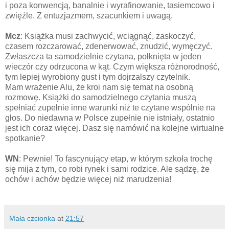
i poza konwencją, banalnie i wyrafinowanie, tasiemcowo i
zwięźle. Z entuzjazmem, szacunkiem i uwagą.
Mcz
: Książka musi zachwycić, wciągnąć, zaskoczyć,
czasem rozczarować, zdenerwować, znudzić, wymęczyć.
Zwłaszcza ta samodzielnie czytana, połknięta w jeden
wieczór czy odrzucona w kąt. Czym większa różnorodność,
tym lepiej wyrobiony gust i tym dojrzalszy czytelnik.
Mam wrażenie Alu, że kroi nam się temat na osobną
rozmowę. Książki do samodzielnego czytania muszą
spełniać zupełnie inne warunki niż te czytane wspólnie na
głos. Do niedawna w Polsce zupełnie nie istniały, ostatnio
jest ich coraz więcej. Dasz się namówić na kolejne wirtualne
spotkanie?
WN
: Pewnie! To fascynujący etap, w którym szkoła trochę
się mija z tym, co robi rynek i sami rodzice. Ale sądzę, że
ochów i achów będzie więcej niż marudzenia!
Mała czcionka
at
21:57