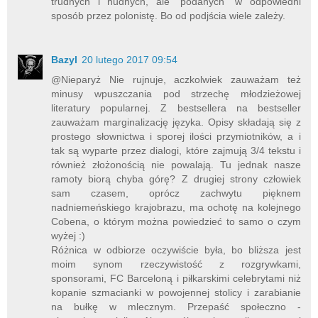
trudnych i nudnych, ale "podanych" w odpowiedni
sposób przez polonistę. Bo od podjścia wiele zależy.
Bazyl
20 lutego 2017 09:54
@Nieparyż Nie rujnuje, aczkolwiek zauważam też
minusy wpuszczania pod strzechę młodzieżowej
literatury popularnej. Z bestsellera na bestseller
zauważam marginalizację języka. Opisy składają się z
prostego słownictwa i sporej ilości przymiotników, a i
tak są wyparte przez dialogi, które zajmują 3/4 tekstu i
również złożonością nie powalają. Tu jednak nasze
ramoty biorą chyba górę? Z drugiej strony człowiek
sam czasem, oprócz zachwytu pięknem
nadniemeńskiego krajobrazu, ma ochotę na kolejnego
Cobena, o którym można powiedzieć to samo o czym
wyżej :)
Różnica w odbiorze oczywiście była, bo bliższa jest
moim synom rzeczywistość z rozgrywkami,
sponsorami, FC Barceloną i piłkarskimi celebrytami niż
kopanie szmacianki w powojennej stolicy i zarabianie
na bułkę w mlecznym. Przepaść społeczno -