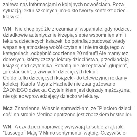
zalewa nas informacjami o kolejnych nowościach. Poza
sytuacją lektur szkolnych, mało kto tworzy kontekst dzieci -
klasyka.
WN
: Nie chcę być źle zrozumiana: wspaniale, gdy rodzice,
dziadkowie autentycznie krzepią siebie wspomnieniami i
lekturą dziecięcych książek, bo potrafią zbudować wtedy
wspaniałą atmosferę wokół czytania i nie traktują tego w
kategoriach „odbębnić codzienne 20 minut”! Ale mamy też
dorosłych, którzy czcząc lektury dzieciństwa, przedkładają
książkę nad czytelnika. Potrafią nie akceptować „głupich”,
„prostackich”, „dziwnych” dziecięcych lektur.
Co do kultu dziecięcych książek - do telewizyjnej reklamy
kolekcji Karola Maya z Hachette nie zaangażowano
ŻADNEGO dziecka. Czytelnikiem jest dojrzały mężczyzna,
nie ojciec wprowadzający dziecko w lekturę.
Mcz
: Znamienne. Właśnie sprawdziłam, że "Pięcioro dzieci i
coś" na stronie Merlina opatrzone jest znaczkiem bestseller.
WN
: A czy dzieci naprawdę wyrywają to sobie z rąk jak
“Lassego i Maję”? Mimo sentymentu, wątpię. Oczywiście