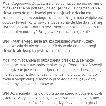
Mcz
: Częściowo. Zgadzam się, że tłumaczenie nie powinno
być uładzane na potrzeby dzieci, jednak już dostosowanie
słownictwa do możliwości percepcyjnych dziecka ma
znaczenie i jest w zasięgu tłumacza. Druga moja wątpliwość
dotyczy kwestii kulturowych. Czy naprawdę Maryla musi się
zwracać do Ani "Aniu Shirley", skoro po polsku jest to zwrot
dalece nienaturalny? Beręsewicz udowadnia, że nie.
WN
: Pytanie więc, jakie muszą zaistnieć warunki, żeby
dziecko książki nie odrzuciło. Kiedy to nie ono ma ubogi
słownik, ale książka jest już jak skansen.
Mcz
: Moim zdaniem to duża zaleta przekładu, że może
dociągać, może uwspółcześniać język. Podobno w Szwecji
nie czyta się już Astrid Lindgren, u nas przekład jeszcze się
nie zestarzał. Z drugiej strony my już nie przywrócimy do
życia Konopnickiej. A może w przekładzie na język obcy
można by ją jeszcze uratować.
WN
: Aż sięgnęłam znowu do tego naszego arcydzieła, czyli
„Sierotki Marysi” :) składnia, słownictwo, realia – wszystko
obce dziecku! I znów różnica między czytaniem na głos i