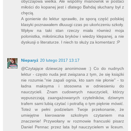
obyczajowa wielka. Ale wspólny mianownik w postaci
miłości do kopanej jest i dlatego Bahdaj słuchany był z
chęcią.
A gonienie do lektur sprawiło, że sporą część polskiej
klasyki poznawałem dłuuugi czas po ukończeniu szkoły.
Wpływ na taki stan rzeczy miała również moja
polonistka, miłośniczka bryków i wiedzy klepanej, a nie
dyskusji o literaturze. I niech to służy za komentarz :P
Nieparyż
20 lutego 2017 13:17
@Czytające dziewczę anonimowe :) Co do nudnych
lektur - często nuda jest związana z tym, że się książki
nie rozumie."nie zapali ognia, kto sam nie płonie" - to
ładna maksyma i stosowna w odniesieniu do
nauczycieli. Znam cudownych nauczycieli, którzy
wypuszczają zaangażowanych czytelników, dziwnym
trafem sami lubią czytać i potrafią o tym pięknie mówić.
Toteż w pełni podzielam Twoje przekonanie, że
umiejętne kierowanie szkolnym czytaniem ma
znaczenie! Przywołany w rozmowie francuski pisarz
Daniel Pennac przez lata był nauczycielem w liceum.