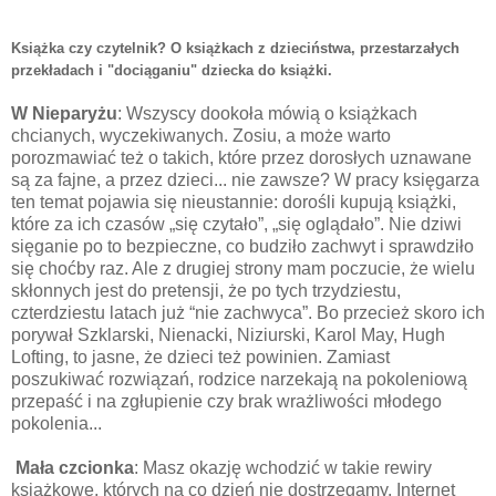
Książka czy czytelnik? O książkach z dzieciństwa, przestarzałych
przekładach i "dociąganiu" dziecka do książki.
W Nieparyżu
: Wszyscy dookoła mówią o książkach
chcianych, wyczekiwanych. Zosiu, a może warto
porozmawiać też o takich, które przez dorosłych uznawane
są za fajne, a przez dzieci... nie zawsze? W pracy księgarza
ten temat pojawia się nieustannie: dorośli kupują książki,
które za ich czasów „się czytało”, „się oglądało”. Nie dziwi
sięganie po to bezpieczne, co budziło zachwyt i sprawdziło
się choćby raz. Ale z drugiej strony mam poczucie, że wielu
skłonnych jest do pretensji, że po tych trzydziestu,
czterdziestu latach już “nie zachwyca”. Bo przecież skoro ich
porywał Szklarski, Nienacki, Niziurski, Karol May, Hugh
Lofting, to jasne, że dzieci też powinien. Zamiast
poszukiwać rozwiązań, rodzice narzekają na pokoleniową
przepaść i na zgłupienie czy brak wrażliwości młodego
pokolenia...
Mała czcionka
: Masz okazję wchodzić w takie rewiry
książkowe, których na co dzień nie dostrzegamy. Internet