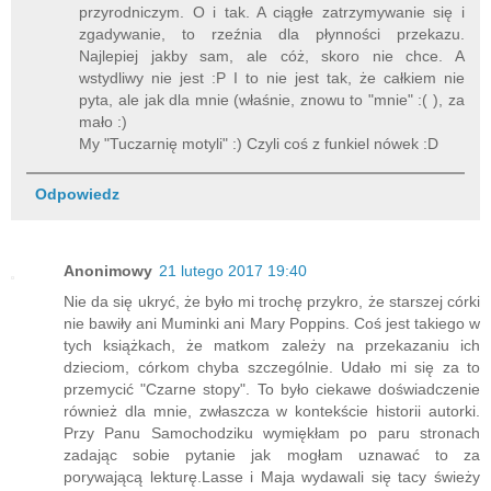
przyrodniczym. O i tak. A ciągłe zatrzymywanie się i
zgadywanie, to rzeźnia dla płynności przekazu.
Najlepiej jakby sam, ale cóż, skoro nie chce. A
wstydliwy nie jest :P I to nie jest tak, że całkiem nie
pyta, ale jak dla mnie (właśnie, znowu to "mnie" :( ), za
mało :)
My "Tuczarnię motyli" :) Czyli coś z funkiel nówek :D
Odpowiedz
Anonimowy
21 lutego 2017 19:40
Nie da się ukryć, że było mi trochę przykro, że starszej córki
nie bawiły ani Muminki ani Mary Poppins. Coś jest takiego w
tych książkach, że matkom zależy na przekazaniu ich
dzieciom, córkom chyba szczególnie. Udało mi się za to
przemycić "Czarne stopy". To było ciekawe doświadczenie
również dla mnie, zwłaszcza w kontekście historii autorki.
Przy Panu Samochodziku wymiękłam po paru stronach
zadając sobie pytanie jak mogłam uznawać to za
porywającą lekturę.Lasse i Maja wydawali się tacy świeży