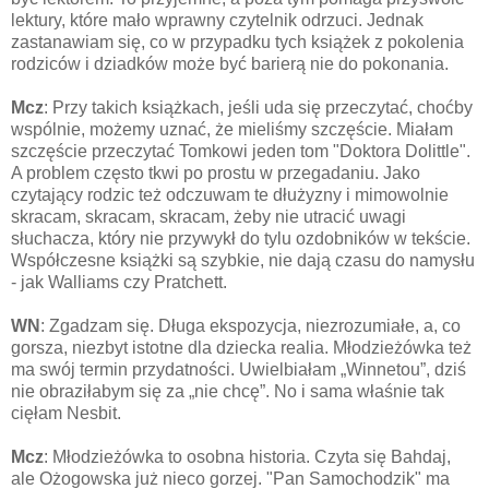
lektury, które mało wprawny czytelnik odrzuci. Jednak
zastanawiam się, co w przypadku tych książek z pokolenia
rodziców i dziadków może być barierą nie do pokonania.
Mcz
: Przy takich książkach, jeśli uda się przeczytać, choćby
wspólnie, możemy uznać, że mieliśmy szczęście. Miałam
szczęście przeczytać Tomkowi jeden tom "Doktora Dolittle".
A problem często tkwi po prostu w przegadaniu. Jako
czytający rodzic też odczuwam te dłużyzny i mimowolnie
skracam, skracam, skracam, żeby nie utracić uwagi
słuchacza, który nie przywykł do tylu ozdobników w tekście.
Współczesne książki są szybkie, nie dają czasu do namysłu
- jak Walliams czy Pratchett.
WN
: Zgadzam się. Długa ekspozycja, niezrozumiałe, a, co
gorsza, niezbyt istotne dla dziecka realia. Młodzieżówka też
ma swój termin przydatności. Uwielbiałam „Winnetou”, dziś
nie obraziłabym się za „nie chcę”. No i sama właśnie tak
cięłam Nesbit.
Mcz
: Młodzieżówka to osobna historia. Czyta się Bahdaj,
ale Ożogowska już nieco gorzej. "Pan Samochodzik" ma