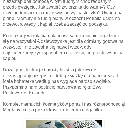
niezastąpioną pomocą w tym trudnym choć radosnym
przedsięwzięciu. Jak zwabić zwierzaka do wanny? Czy
użyć podnośnika, a może wystarczy ciasteczko? Uwaga na
pianę! Mamuty nie lubią piany w oczach! Potrafią uciec na
drzewo, a wtedy... kąpiel trzeba zacząć od początku.
Przerażony wzrok mamuta mówi sam za siebie: zgadzam
się na wszystko! A dziewczynka jest dla odmiany gotowa na
wszystko i nie zawaha się nawet wtedy, gdy
najskuteczniejszym sposobem okaże się po prostu wspólna
kąpiel.
Dowcipne ilustracje i prosty tekst to jak zwykle
niezastąpiony przepis na dobrą książkę dla najmłodszych.
Mała bohaterka według nas wygląda bardzo swojsko.
Przypomina nam postacie narysowane ręką Ewy
Poklewskiej-Koziełło.
Komplet mamucich kosmetyków poraził nas różnorodnością!
Mogłaby mu go pozazdrościć niejedna elegantka.