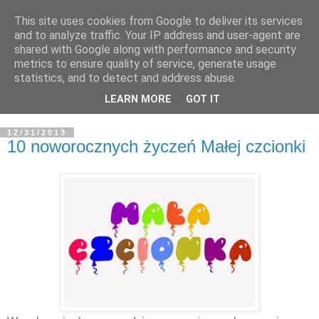
This site uses cookies from Google to deliver its services
and to analyze traffic. Your IP address and user-agent are
shared with Google along with performance and security
metrics to ensure quality of service, generate usage
statistics, and to detect and address abuse.
LEARN MORE
GOT IT
12/31/2013
10 noworocznych życzeń Małej czcionki