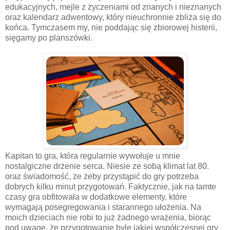
edukacyjnych, mejle z życzeniami od znanych i nieznanych
oraz kalendarz adwentowy, który nieuchronnie zbliża się do
końca. Tymczasem my, nie poddając się zbiorowej histerii,
sięgamy po planszówki.
Kapitan to gra, która regularnie wywołuje u mnie
nostalgiczne drżenie serca. Niesie ze sobą klimat lat 80.
oraz świadomość, że żeby przystąpić do gry potrzeba
dobrych kilku minut przygotowań. Faktycznie, jak na tamte
czasy gra obfitowała w dodatkowe elementy, które
wymagają posegregowania i starannego ułożenia. Na
moich dzieciach nie robi to już żadnego wrażenia, biorąc
pod uwagę, że przygotowanie byle jakiej współczesnej gry