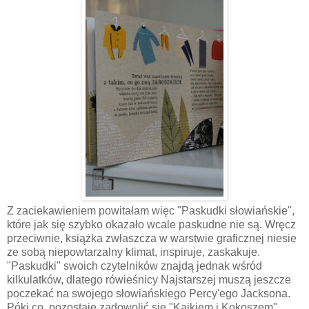
Z zaciekawieniem powitałam więc "Paskudki słowiańskie",
które jak się szybko okazało wcale paskudne nie są. Wręcz
przeciwnie, książka zwłaszcza w warstwie graficznej niesie
ze sobą niepowtarzalny klimat, inspiruje, zaskakuje.
"Paskudki" swoich czytelników znajdą jednak wśród
kilkulatków, dlatego rówieśnicy Najstarszej muszą jeszcze
poczekać na swojego słowiańskiego Percy'ego Jacksona.
Póki co, pozostaje zadowolić się "Kajkiem i Kokoszem".