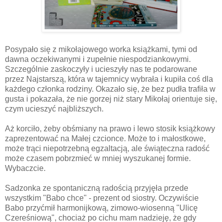
Posypało się z mikołajowego worka książkami, tymi od
dawna oczekiwanymi i zupełnie niespodziankowymi.
Szczególnie zaskoczyły i ucieszyły nas te podarowane
przez Najstarszą, która w tajemnicy wybrała i kupiła coś dla
każdego członka rodziny. Okazało się, że bez pudła trafiła w
gusta i pokazała, że nie gorzej niż stary Mikołaj orientuje się,
czym ucieszyć najbliższych.
Aż korciło, żeby obśmiany na prawo i lewo stosik książkowy
zaprezentować na Małej czcionce. Może to i małostkowe,
może trąci niepotrzebną egzaltacją, ale świąteczna radość
może czasem pobrzmieć w mniej wyszukanej formie.
Wybaczcie.
Sadzonka ze spontaniczną radością przyjęła przede
wszystkim "Babo chce" - prezent od siostry. Oczywiście
Babo przyćmił harmonijkową, zimowo-wiosenną "Ulicę
Czereśniową", chociaż po cichu mam nadzieję, że gdy