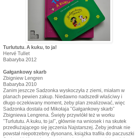
Turlututu. A kuku, to ja!
Hervé Tullet
Babaryba 2012
Gałgankowy skarb
Zbigniew Lengren
Babaryba 2010
Zanim jeszcze Sadzonka wyskoczyła z ziemi, miałam w
planach pewien zakup. Niedawno nadszedł właściwy i
długo oczekiwany moment, żeby plan zrealizować, więc
Sadzonka dostała od Mikołaja "Gałgankowy skarb"
Zbigniewa Lengrena. Święty przywlókł też w worku
"Turlututu. A kuku, to ja!", głównie na wniosek i na skutek
przedłużającego się jęczenia Najstarszej. Żeby jednak nie
powstał niepotrzebny dysonans, książka trafiła do paczuszki