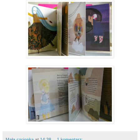
Mała czcionka
at
14:38
1 komentarz: