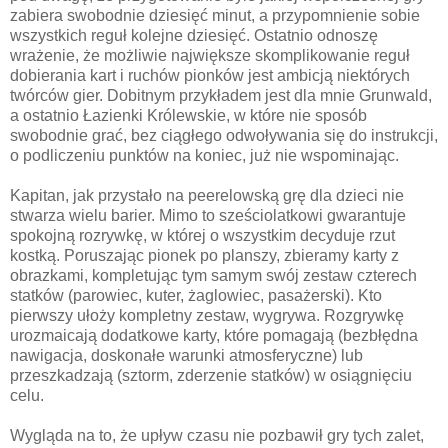
zabiera swobodnie dziesięć minut, a przypomnienie sobie
wszystkich reguł kolejne dziesięć. Ostatnio odnoszę
wrażenie, że możliwie największe skomplikowanie reguł
dobierania kart i ruchów pionków jest ambicją niektórych
twórców gier. Dobitnym przykładem jest dla mnie Grunwald,
a ostatnio Łazienki Królewskie, w które nie sposób
swobodnie grać, bez ciągłego odwoływania się do instrukcji,
o podliczeniu punktów na koniec, już nie wspominając.
Kapitan, jak przystało na peerelowską grę dla dzieci nie
stwarza wielu barier. Mimo to sześciolatkowi gwarantuje
spokojną rozrywkę, w której o wszystkim decyduje rzut
kostką. Poruszając pionek po planszy, zbieramy karty z
obrazkami, kompletując tym samym swój zestaw czterech
statków (parowiec, kuter, żaglowiec, pasażerski). Kto
pierwszy ułoży kompletny zestaw, wygrywa. Rozgrywkę
urozmaicają dodatkowe karty, które pomagają (bezbłędna
nawigacja, doskonałe warunki atmosferyczne) lub
przeszkadzają (sztorm, zderzenie statków) w osiągnięciu
celu.
Wygląda na to, że upływ czasu nie pozbawił gry tych zalet,