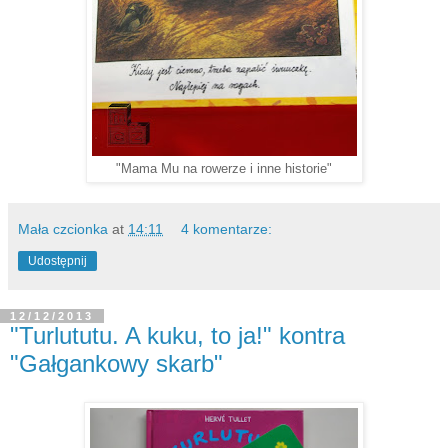
"Mama Mu na rowerze i inne historie"
Mała czcionka
at
14:11
4 komentarze:
Udostępnij
12/12/2013
"Turlututu. A kuku, to ja!" kontra
"Gałgankowy skarb"