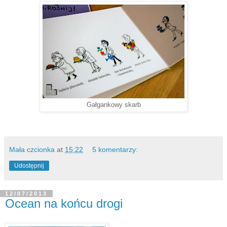
Gałgankowy skarb
Mała czcionka
at
15:22
5 komentarzy:
Udostępnij
12/07/2013
Ocean na końcu drogi