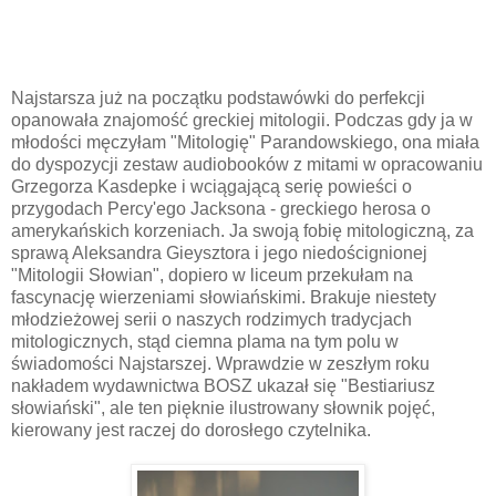
Najstarsza już na początku podstawówki do perfekcji
opanowała znajomość greckiej mitologii. Podczas gdy ja w
młodości męczyłam "Mitologię" Parandowskiego, ona miała
do dyspozycji zestaw audiobooków z mitami w opracowaniu
Grzegorza Kasdepke i wciągającą serię powieści o
przygodach Percy'ego Jacksona - greckiego herosa o
amerykańskich korzeniach. Ja swoją fobię mitologiczną, za
sprawą Aleksandra Gieysztora i jego niedoścignionej
"Mitologii Słowian", dopiero w liceum przekułam na
fascynację wierzeniami słowiańskimi. Brakuje niestety
młodzieżowej serii o naszych rodzimych tradycjach
mitologicznych, stąd ciemna plama na tym polu w
świadomości Najstarszej. Wprawdzie w zeszłym roku
nakładem wydawnictwa BOSZ ukazał się "Bestiariusz
słowiański", ale ten pięknie ilustrowany słownik pojęć,
kierowany jest raczej do dorosłego czytelnika.