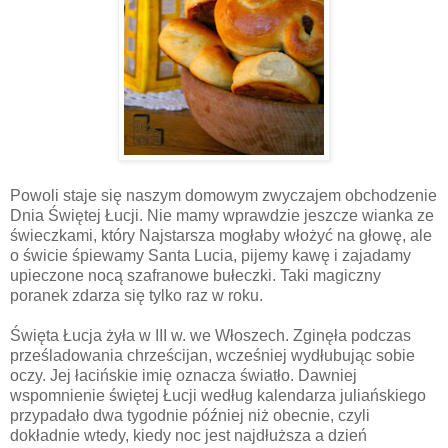
Powoli staje się naszym domowym zwyczajem obchodzenie
Dnia Świętej Łucji. Nie mamy wprawdzie jeszcze wianka ze
świeczkami, który Najstarsza mogłaby włożyć na głowę, ale
o świcie śpiewamy Santa Lucia, pijemy kawę i zajadamy
upieczone nocą szafranowe bułeczki. Taki magiczny
poranek zdarza się tylko raz w roku.
Święta Łucja żyła w III w. we Włoszech. Zginęła podczas
prześladowania chrześcijan, wcześniej wydłubując sobie
oczy. Jej łacińskie imię oznacza światło. Dawniej
wspomnienie świętej Łucji według kalendarza juliańskiego
przypadało dwa tygodnie później niż obecnie, czyli
dokładnie wtedy, kiedy noc jest najdłuższa a dzień