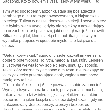
Sadzonki. Kto to bowiem słyszał, żeby w tym wieku... itd.
Tym więc sposobem Sadzonka stała się posiadaczką
zgrabnego duetu retro-ponowoczesnego, a Najstarsza -
trzeciego Tulleta w naszej domowej kolekcji. I pewnie rzecz
nie byłaby warta uwagi, gdyby nie wyraźny a nawet dający
po oczach kontrast przekazu, jaki dotknął nas już po chwili.
Kilkadziesiąt lat, które dzielą obie publikacje, to w tym
wypadku przepaść w sposobie myślenia o książce dla
dzieci.
"Gałgankowy skarb" stanowi przede wszystkim wiersz, a
dopiero potem obraz. To rytm, melodia, żart, który Lengren
zilustrował we właściwy sobie ciepły, ujmujący sposób.
Tekst, który można czytać sobie a muzom, nie zważając na
to, czy dziecko przemykające obok, zagląda nam przez
ramię, czy też nie.
"Turlututu. A kuku, to ja!" nie pozwala o sobie zapomnieć.
Wymaga trzymania na kolanach, potrząsania, dmuchania,
pukania, wchodzi w interakcję z czytelnikiem, na takim
poziomie, na jakim książki dla dzieci dotychczas nigdy nie
funkcjonowały. Jest zaborczy, twórczy i bezpośredni.
Uwodzi w równym stopniu jedenastolatkę i przytuloną do