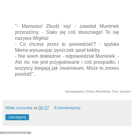
"- Mamusiu! Zbudź się! - zawołał Muminek
przerażony. - Stało się coś strasznego! To się
nazywa Wigilia!
- Co chcesz przez to powiedzieć? - spytała
Mama wysuwając pyszczek spod kołdry.
- Nie wiem dokładnie - odpowiedział Muminek. -
Ale nic nie jest przygotowane i coś przepadło, i
wszyscy biegają jak zwariowani. Może to znowu
powódź".
Opowiadania z Doliny Muminków, Tove Jansson
Mała czcionka
at
00:37
6 komentarzy:
Udostępnij
12/22/2013