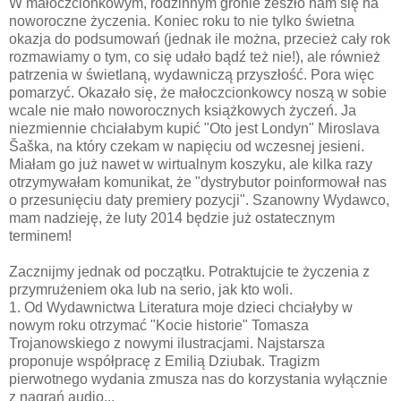
W małoczcionkowym, rodzinnym gronie zeszło nam się na
noworoczne życzenia. Koniec roku to nie tylko świetna
okazja do podsumowań (jednak ile można, przecież cały rok
rozmawiamy o tym, co się udało bądź też nie!), ale również
patrzenia w świetlaną, wydawniczą przyszłość. Pora więc
pomarzyć. Okazało się, że małoczcionkowcy noszą w sobie
wcale nie mało noworocznych książkowych życzeń. Ja
niezmiennie chciałabym kupić "Oto jest Londyn"
Miroslava
Šaška
, na który czekam w napięciu od wczesnej jesieni.
Miałam go już nawet w wirtualnym koszyku, ale kilka razy
otrzymywałam komunikat, że "dystrybutor poinformował nas
o przesunięciu daty premiery pozycji". Szanowny Wydawco,
mam nadzieję, że luty 2014 będzie już ostatecznym
terminem!
Zacznijmy jednak od początku. Potraktujcie te życzenia z
przymrużeniem oka lub na serio, jak kto woli.
1. Od Wydawnictwa Literatura moje dzieci chciałyby w
nowym roku otrzymać "Kocie historie" Tomasza
Trojanowskiego z nowymi ilustracjami. Najstarsza
proponuje współpracę z Emilią Dziubak. Tragizm
pierwotnego wydania zmusza nas do korzystania wyłącznie
z nagrań audio...