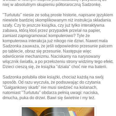
niej w absolutnym skupieniu półtoraroczną Sadzonkę.
"Turlututu" niesie ze sobą proste historie, napisane językiem
niewiele bardziej skomplikowanym niż instrukcja składania
szafy. Czy to jeszcze książka, czy już tylko interaktywna
zabawa, którą ktoś przez przypadek przelał na papier,
zamiast zaprogramować komputerowo? Tyle że
komputerowa interakcja już nikogo nie dziwi. Nawet mała
Sadzonka zauważa, że jeśli odpowiednio przesunie palcem
po tablecie, obraz się przesunie. Następuje więc
odwrócenie mechanizmu. Naciskamy na narysowany
włącznik światła, a po przełożeniu strony widzimy tego efekt.
Dzieci cieszą się, że książka "działa" choć nie ma baterii.
Sadzonka polubiła obie książki, chociaż każdą na swój
sposób. Od razu wyczuła, że podsuwając do czytania
"Gałgankowy skarb" nie musi siedzieć na kolanach,
natomiast "Turlututu" obdarza pełnią uwagi: naciska,
dmucha, puka do drzwi. Bawi się świetnie i my też.