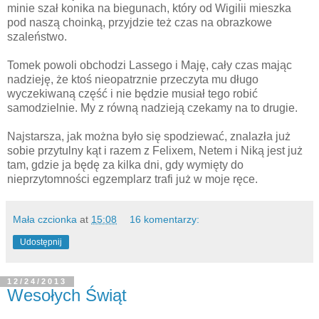
minie szał konika na biegunach, który od Wigilii mieszka
pod naszą choinką, przyjdzie też czas na obrazkowe
szaleństwo.
Tomek powoli obchodzi Lassego i Maję, cały czas mając
nadzieję, że ktoś nieopatrznie przeczyta mu długo
wyczekiwaną część i nie będzie musiał tego robić
samodzielnie. My z równą nadzieją czekamy na to drugie.
Najstarsza, jak można było się spodziewać, znalazła już
sobie przytulny kąt i razem z Felixem, Netem i Niką jest już
tam, gdzie ja będę za kilka dni, gdy wymięty do
nieprzytomności egzemplarz trafi już w moje ręce.
Mała czcionka
at
15:08
16 komentarzy:
Udostępnij
12/24/2013
Wesołych Świąt