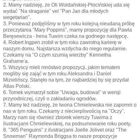
2. Mamy nadzieję, że Oli Woldańskiej-Płocińskiej uda się
wydać "Na straganie" vel "Pan Jan dla młodych
wegetarian".
3. Ponieważ podjęliśmy w tym roku kolejną nieudaną próbę
przeczytania "Mary Poppins", mamy propozycję dla Pawła
Beręsewicza - Irena Tuwim czeka na godnego następcę.
4. Robert Ingpen zrobił w tym roku zawrotną karierę w
naszym domu. Najstarsza wzdycha do niego regularnie.
Czekamy na "O czym szumią wierzby" Kennetha
Grahame'a.
5. Wszyscy mieli mnóstwo propozycji, jakim tematem
mogliby się zająć w tym roku Aleksandra i Daniel
Mizielińscy. Stanęło na tym, że najbardziej by się przydał
Atlas Polski.
6. Tomek wymarzył sobie "Uwaga, budowa!" w wersji
przyrodniczej, czyli o zakładaniu ogrodów.
7. Mamy też nadzieję, że Iwona Chmielewska nie zapomni o
nas w tym roku. Czekamy z niecierpliwością na "Oczy".
Marzy nam się również zbiorek wierszy Tuwima z
ilustracjami Chmielewskiej, na podsumowanie roku poety.
8. "365 Penguins" z ilustracjami Joelle Jolivet oraz "The
Snowman" Raymonda Briggsa to nasze propozycje